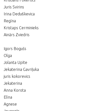
Kristians Fokerots
Juris Svirins
Irina Dedu6kevica
Regīna
Kristaps Cerminieks
Ainārs Zviedris
Igors Bogušs
Olga
Jolanta Upīte
Jekaterina Gavriļuka
juris kokorevics
Jekaterina
Anna Korota
Elīna
Agnese