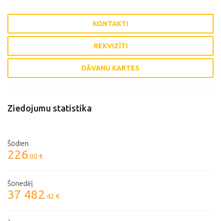
KONTAKTI
REKVIZĪTI
DĀVANU KARTES
Ziedojumu statistika
Šodien
226
.00 €
Šonedēļ
37 482
.42 €