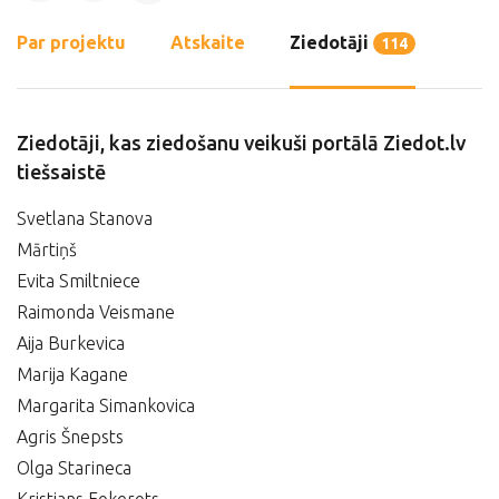
Par projektu
Atskaite
Ziedotāji
114
Ziedotāji, kas ziedošanu veikuši portālā Ziedot.lv
tiešsaistē
Svetlana Stanova
Mārtiņš
Evita Smiltniece
Raimonda Veismane
Aija Burkevica
Marija Kagane
Margarita Simankovica
Agris Šnepsts
Olga Starineca