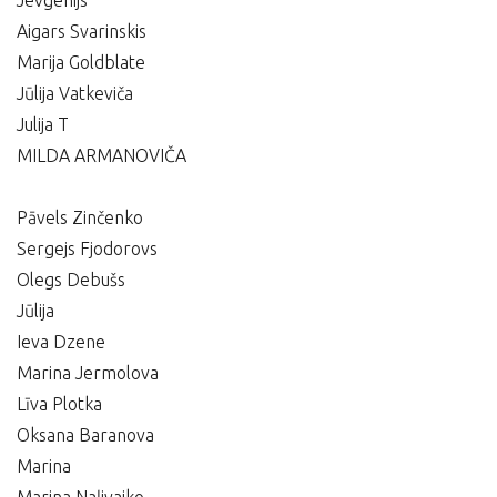
Jevgenijs
Aigars Svarinskis
Marija Goldblate
Jūlija Vatkeviča
Julija T
MILDA ARMANOVIČA
Pāvels Zinčenko
Sergejs Fjodorovs
Olegs Debušs
Jūlija
Ieva Dzene
Marina Jermolova
Līva Plotka
Oksana Baranova
Marina