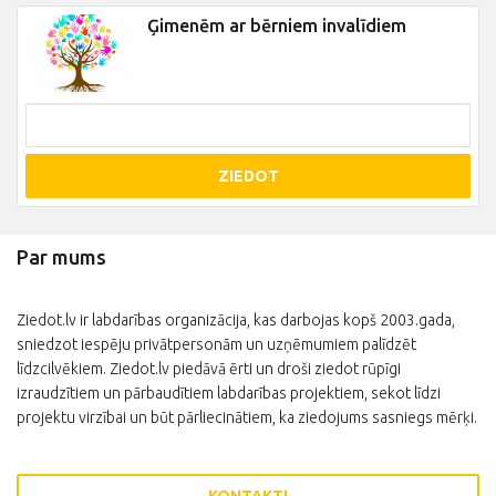
Ģimenēm ar bērniem invalīdiem
ZIEDOT
Par mums
Ziedot.lv ir labdarības organizācija, kas darbojas kopš 2003.gada,
sniedzot iespēju privātpersonām un uzņēmumiem palīdzēt
līdzcilvēkiem. Ziedot.lv piedāvā ērti un droši ziedot rūpīgi
izraudzītiem un pārbaudītiem labdarības projektiem, sekot līdzi
projektu virzībai un būt pārliecinātiem, ka ziedojums sasniegs mērķi.