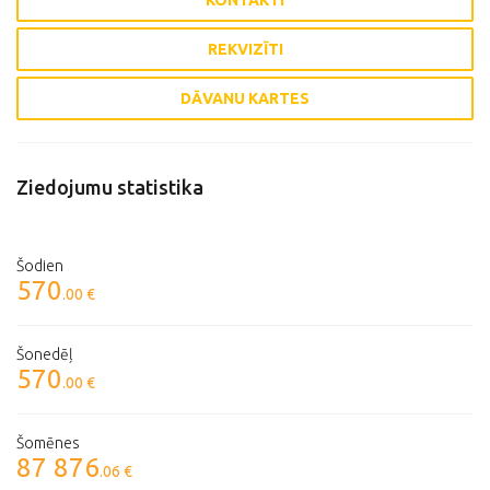
KONTAKTI
REKVIZĪTI
DĀVANU KARTES
Ziedojumu statistika
Šodien
570
.00 €
Šonedēļ
570
.00 €
Šomēnes
87 876
.06 €