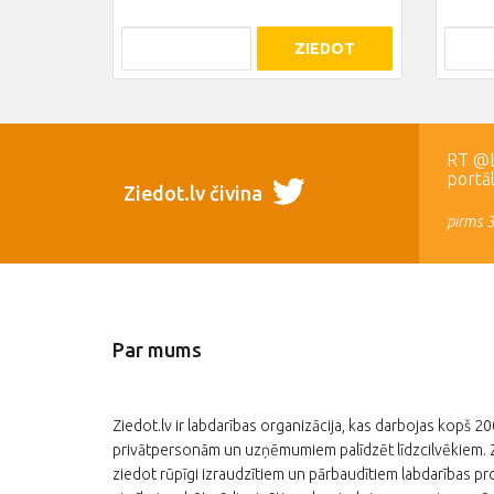
ZIEDOT
RT @LR
portā
Ziedot.lv čivina
pirms 
Par mums
Ziedot.lv ir labdarības organizācija, kas darbojas kopš 2
privātpersonām un uzņēmumiem palīdzēt līdzcilvēkiem. Zi
ziedot rūpīgi izraudzītiem un pārbaudītiem labdarības pro