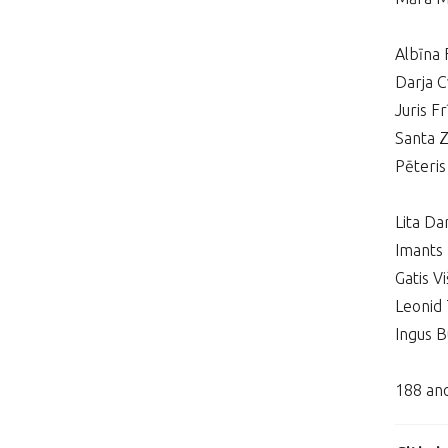
Albīna
Darja 
Juris F
Santa 
Pēteris
Lita Da
Imants
Gatis V
Leonid 
Ingus B
188 ano