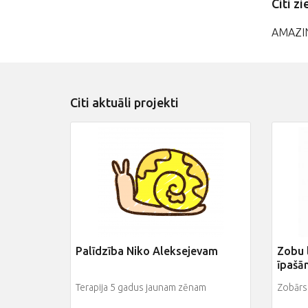
Citi zi
AMAZIN
Citi aktuāli projekti
Palīdzība Niko Aleksejevam
Zobu 
īpašā
Terapija 5 gadus jaunam zēnam
Zobārst