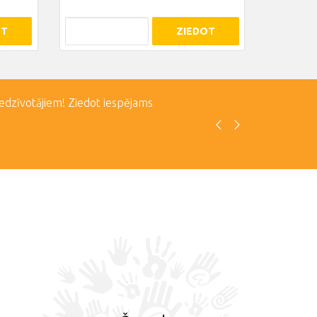
OT
ZIEDOT
iedzīvotājiem! Ziedot iespējams