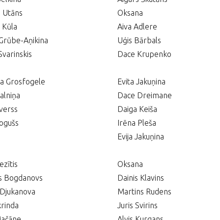
 Utāns
Oksana
 Kūla
Aiva Adlere
Grūbe-Aņikina
Uģis Bārbals
Svarinskis
Dace Krupenko
na Grosfogele
Evita Jakuņina
alniņa
Dace Dreimane
verss
Daiga Keiša
ogušs
Irēna Pleša
Evija Jakuņina
ezītis
Oksana
s Bogdanovs
Dainis Klavins
 Djukanova
Martins Rudens
krinda
Juris Svirins
ačāne
Alvis Kurgans