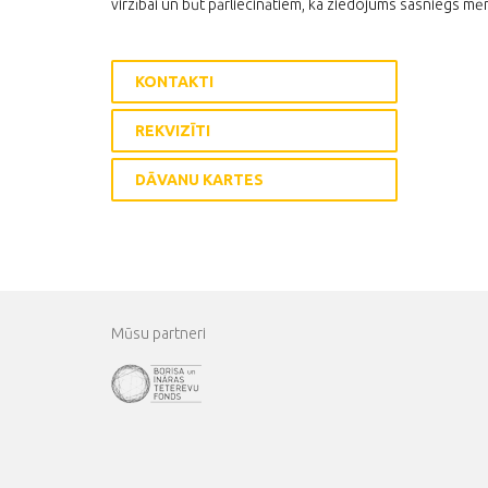
virzībai un būt pārliecinātiem, ka ziedojums sasniegs mēr
KONTAKTI
REKVIZĪTI
DĀVANU KARTES
Mūsu partneri