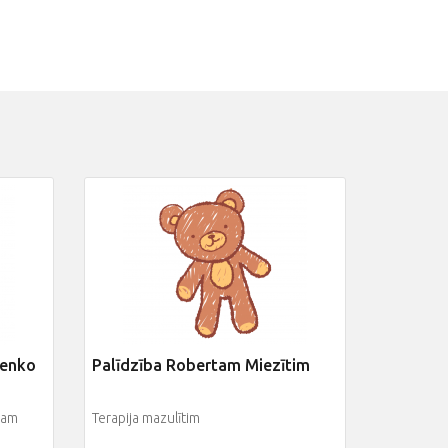
čenko
Palīdzība Robertam Miezītim
nam
Terapija mazulītim