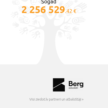
Šogad
2 256 529
.42 €
Visi ziedot.lv partneri un atbalstītāji »