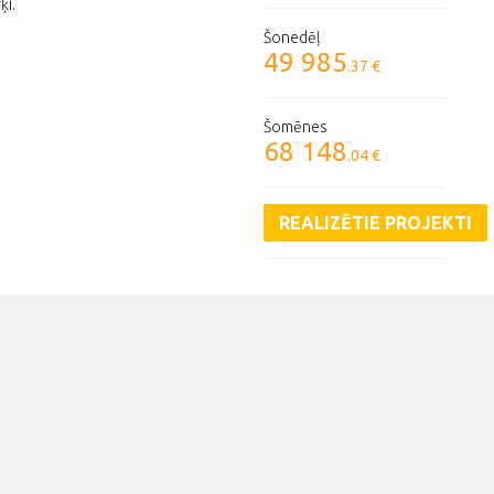
ķi.
Šonedēļ
49 985
.37 €
Šomēnes
68 148
.04 €
REALIZĒTIE PROJEKTI