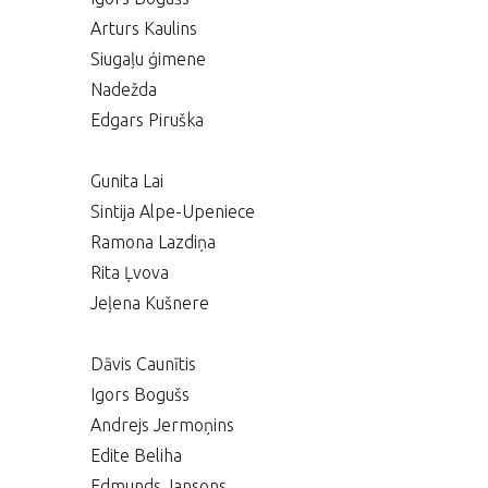
Arturs Kaulins
Siugaļu ģimene
Nadežda
Edgars Piruška
Gunita Lai
Sintija Alpe-Upeniece
Ramona Lazdiņa
Rita Ļvova
Jeļena Kušnere
Dāvis Caunītis
Igors Bogušs
Andrejs Jermoņins
Edite Beliha
Edmunds Jansons