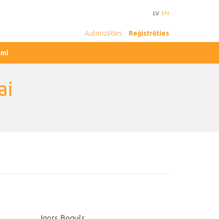
LV
EN
Autorizēties
Reģistrēties
umi
ai
Igors Bogušs