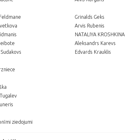
 Feldmane
Grinalds Geks
Cvetkova
Arvis Rubenis
rīdmanis
NATALIYA KROSHKINA
Zeibote
Aleksandrs Karevs
 Sudakovs
Edvards Krauklis
rzniece
iška
Tugalev
uneris
nīmi ziedojumi