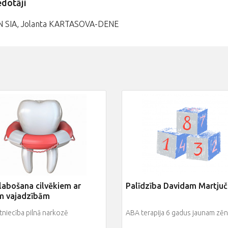
edotāji
 SIA, Jolanta KARTASOVA-DENE
labošana cilvēkiem ar
Palīdzība Davidam Martju
m vajadzībām
niecība pilnā narkozē
ABA terapija 6 gadus jaunam zē