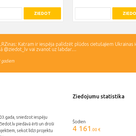
ZIEDOT
ZIED
Zinas: Katram ir iespēja palīdzēt plūdos cietušajiem Ukrainas 
lā @ziedot_lv vai zvanot uz labdar…
3 gadiem
Ziedojumu statistika
003.gada, sniedzot iespēju
Šodien
edot.lv piedāvā ērti un droši
4 161
.00 €
jektiem, sekot līdzi projektu