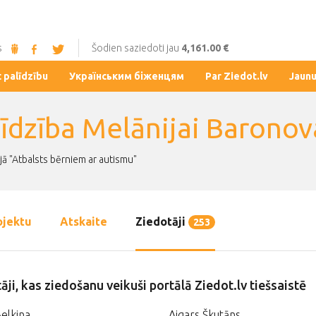
s
Šodien saziedoti jau
4,161.00 €
t palīdzību
Українським біженцям
Par Ziedot.lv
Jaun
līdzība Melānijai Baronov
jā "Atbalsts bērniem ar autismu"
ojektu
Atskaite
Ziedotāji
253
āji, kas ziedošanu veikuši portālā Ziedot.lv tiešsaistē
elkina
Aigars Škutāns