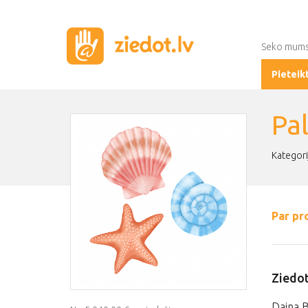
Seko mum
Pieteik
Pa
Kategori
Par pr
Ziedot
Daina B