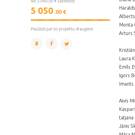
No 5 040.00 € saziedoti
Haralds
5 050
.00 €
Alberts
100%
Monta 
Complete
Pastāsti par šo projektu draugiem
Arturs 
Kristiā
Laura K
Emīls E
Igors B
Imants
Aivis Mi
Kaspar
tatjana
Jānis S
Māra M