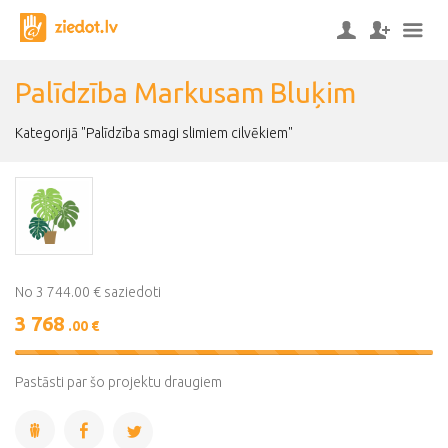
Palīdzība Markusam Bluķim
Kategorijā "Palīdzība smagi slimiem cilvēkiem"
No 3 744.00 € saziedoti
3 768
.00 €
101%
Complete
Pastāsti par šo projektu draugiem