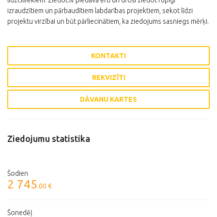
līdzcilvēkiem. Ziedot.lv piedāvā ērti un droši ziedot rūpīgi
izraudzītiem un pārbaudītiem labdarības projektiem, sekot līdzi
projektu virzībai un būt pārliecinātiem, ka ziedojums sasniegs mērķi.
KONTAKTI
REKVIZĪTI
DĀVANU KARTES
Ziedojumu statistika
Šodien
2 745
.00 €
Šonedēļ