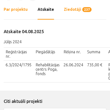
Par projektu
Atskaite
Ziedotāji
237
Atskaite 04.08.2025
Jūlijs 2024
Reģistrācijas
Piegādātājs
Rēķina nr.
Summa
nr.
6.3/2024/1795
Rehabilitācijas
26.06.2024
735,00 €
R
centrs Poga,
k
fonds
Citi aktuāli projekti