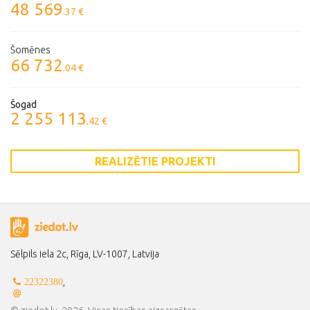
48 569
.37 €
Šomēnes
66 732
.04 €
Šogad
2 255 113
.42 €
REALIZĒTIE PROJEKTI
Sēlpils iela 2c, Rīga, LV-1007, Latvija
,
22322380