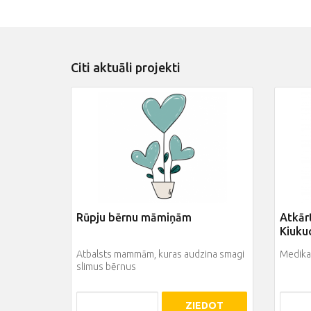
Citi aktuāli projekti
Rūpju bērnu māmiņām
Atkār
Kiuku
Atbalsts mammām, kuras audzina smagi
Medikam
slimus bērnus
ZIEDOT