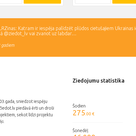
Zinas: Katram ir iespēja palīdzēt plūdos cietušajiem Ukrainas 
lā @ziedot_lv vai zvanot uz labdar…
3 gadiem
Ziedojumu statistika
003.gada, sniedzot iespēju
Šodien
edot.lv piedāvā ērti un droši
275
.00 €
jektiem, sekot līdzi projektu
ķi.
Šonedēļ