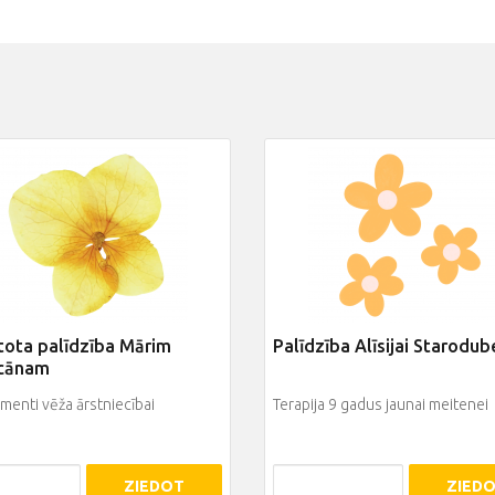
tota palīdzība Mārim
Palīdzība Alīsijai Starodub
cānam
enti vēža ārstniecībai
Terapija 9 gadus jaunai meitenei
ZIEDOT
ZIED