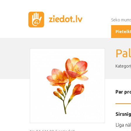
Seko mum
Pieteik
Pal
Kategori
Par pr
Sirsnī
Līga nā