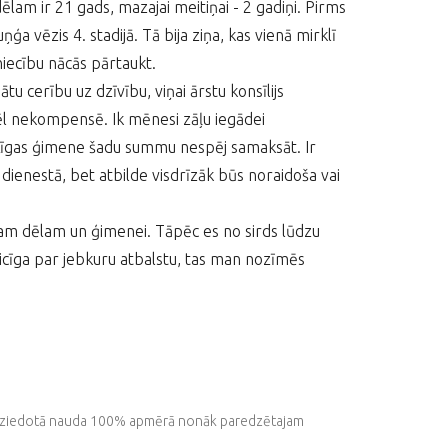
lam ir 21 gads, mazajai meitiņai - 2 gadiņi. Pirms
ģa vēzis 4. stadijā. Tā bija ziņa, kas vienā mirklī
niecību nācās pārtaukt.
tu cerību uz dzīvību, viņai ārstu konsīlijs
ēl nekompensē. Ik mēnesi zāļu iegādei
 Līgas ģimene šadu summu nespēj samaksāt. Ir
 dienestā, bet atbilde visdrīzāk būs noraidoša vai
avam dēlam un ģimenei. Tāpēc es no sirds lūdzu
teicīga par jebkuru atbalstu, tas man nozīmēs
isa ziedotā nauda 100% apmērā nonāk paredzētajam