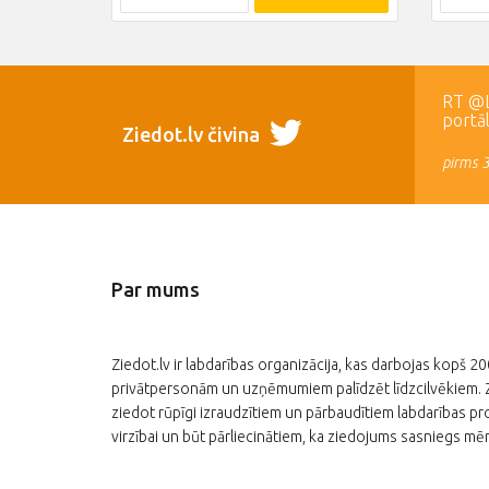
RT @LR
portā
Ziedot.lv čivina
pirms 
Par mums
Ziedot.lv ir labdarības organizācija, kas darbojas kopš 2
privātpersonām un uzņēmumiem palīdzēt līdzcilvēkiem. Zi
ziedot rūpīgi izraudzītiem un pārbaudītiem labdarības pro
virzībai un būt pārliecinātiem, ka ziedojums sasniegs mēr