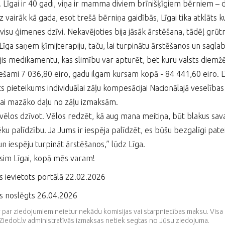
 Līgai ir 40 gadi, viņa ir mamma diviem brīnišķīgiem bērniem – dē
vairāk kā gada, esot trešā bērniņa gaidībās, Līgai tika atklāts kuņ
 visu ģimenes dzīvi. Nekavējoties bija jāsāk ārstēšana, tādēļ grūt
Līga saņem ķīmijterapiju, taču, lai turpinātu ārstēšanos un saglabā
is medikamentu, kas slimību var apturēt, bet kuru valsts diemž
ešami 7 036,80 eiro, gadu ilgam kursam kopā - 84 441,60 eiro.
ts pieteikums individuālai zāļu kompesācijai Nacionālajā veselības
kai mazāko daļu no zāļu izmaksām.
i vēlos dzīvot. Vēlos redzēt, kā aug mana meitiņa, būt blakus s
vēku palīdzību. Ja Jums ir iespēja palīdzēt, es būšu bezgalīgi pa
un iespēju turpināt ārstēšanos,” lūdz Līga.
sim Līgai, kopā mēs varam!
s ievietots portālā 22.02.2026
s noslēgts 26.04.2026
v par ziedojumiem neietur nekādu komisijas vai starpniecības maksu. V
Ziedot.lv administratīvās izmaksas netiek segtas no Jūsu ziedojuma.