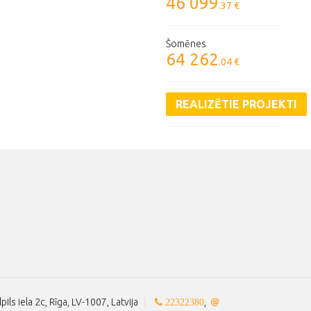
46 099
.37 €
Šomēnes
64 262
.04 €
REALIZĒTIE PROJEKTI
lpils iela 2c, Rīga, LV-1007, Latvija
|
,
22322380