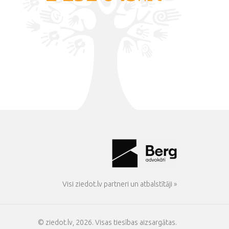
Visi ziedot.lv partneri un atbalstītāji »
© ziedot.lv, 2026. Visas tiesības aizsargātas.