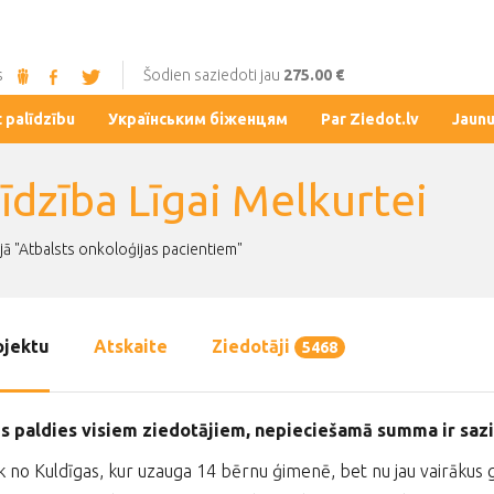
s
Šodien saziedoti jau
275.00 €
t palīdzību
Українським біженцям
Par Ziedot.lv
Jaun
īdzība Līgai Melkurtei
jā "Atbalsts onkoloģijas pacientiem"
ojektu
Atskaite
Ziedotāji
5468
gs paldies visiem ziedotājiem, nepieciešamā summa ir saz
k no Kuldīgas, kur uzauga 14 bērnu ģimenē, bet nu jau vairākus 