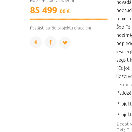
No 84 441.00 € saziedoti
novadā.
85 499
nedaudz 
.00 €
mainīja
101%
Complete
Šobrīd 
Pastāsti par šo projektu draugiem
nozīmēj
nepieci
iesnieg
segs ti
“Es ļot
līdzcil
cerību 
Palīdzē
Projekt
Projekt
Ziedot.l
mērķim. 