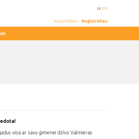
LV
EN
Autorizēties
Reģistrēties
umi
iedota!
gadus viņa ar savu ģimenei dzīvo Valmieras