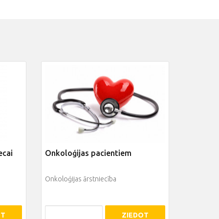
ecai
Onkoloģijas pacientiem
Onkoloģijas ārstniecība
OT
ZIEDOT