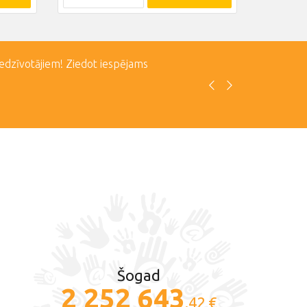
iedzīvotājiem! Ziedot iespējams
Šogad
2 252 643
.42 €