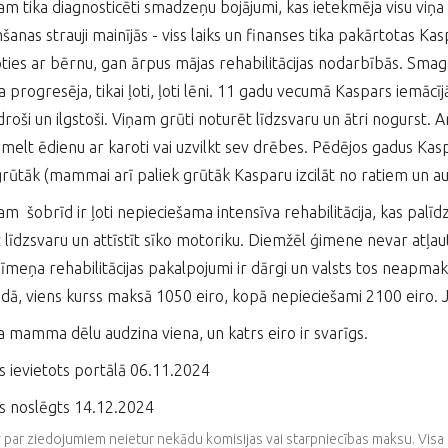
m tika diagnosticēti smadzeņu bojājumi, kas ietekmēja visu viņa
šanas strauji mainījās - viss laiks un finanses tika pakārtotas Ka
ties ar bērnu, gan ārpus mājas rehabilitācijas nodarbībās. Sma
ba progresēja, tikai ļoti, ļoti lēni. 11 gadu vecumā Kaspars iemācī
 droši un ilgstoši. Viņam grūti noturēt līdzsvaru un ātri nogurst. 
melt ēdienu ar karoti vai uzvilkt sev drēbes. Pēdējos gadus Kaspars
 grūtāk (mammai arī paliek grūtāk Kasparu izcilāt no ratiem un a
m šobrīd ir ļoti nepieciešama intensīva rehabilitācija, kas palīd
 līdzsvaru un attīstīt sīko motoriku. Diemžēl ģimene nevar atļaut
līmeņa rehabilitācijas pakalpojumi ir dārgi un valsts tos neapmak
adā, viens kurss maksā 1050 eiro, kopā nepieciešami 2100 eiro
 mamma dēlu audzina viena, un katrs eiro ir svarīgs.
s ievietots portālā 06.11.2024
s noslēgts 14.12.2024
v par ziedojumiem neietur nekādu komisijas vai starpniecības maksu. V