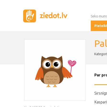
Seko mum
Pieteik
Pa
Kategori
Par pr
Sirsnīg
Kaspari