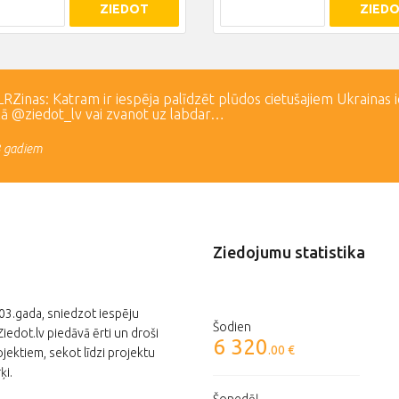
ZIEDOT
ZIED
Zinas: Katram ir iespēja palīdzēt plūdos cietušajiem Ukrainas 
lā @ziedot_lv vai zvanot uz labdar…
3 gadiem
Ziedojumu statistika
003.gada, sniedzot iespēju
Šodien
edot.lv piedāvā ērti un droši
6 320
.00 €
jektiem, sekot līdzi projektu
ķi.