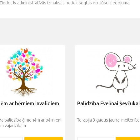
Ziedot.lv administratīvās izmaksas netiek segtas no Jūsu ziedojuma.
ēm ar bērniem invalīdiem
Palīdzība Evelīnai Ševčukai
ka palīdzība ģimenēm ar bērniem
Terapija 3 gadus jaunai meitenīte
ām vajadzībām