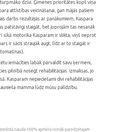
 turpmāko dzīvi. Ģimenes prioritātes kopš viņa
spara attīstības veicināšanai, gan mājās pašiem
gais darbs rezultējās ar panākumiem, Kaspara
jās patstāvīgi staigāt, bet joprojām tas nesanāk
Arī sīkā motorika Kasparam ir slikta, viņš neprot
 ir sācis straujāk augt, līdz ar to staigāt ir
utomašīnas).
zētu iemācīties labāk pārvaldīt savu ķermeni,
ies pilnībā nosegt rehabilitācijas izmaksas, jo
sā. Kasparam nepieciešami divi rehabilitācijas
. Jaunieša mamma lūdz mūsu palīdzību.
isa ziedotā nauda 100% apmērā nonāk paredzētajam