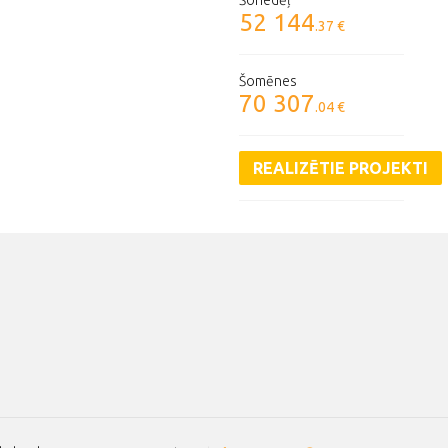
Šonedēļ
52 144
.37 €
Šomēnes
70 307
.04 €
REALIZĒTIE PROJEKTI