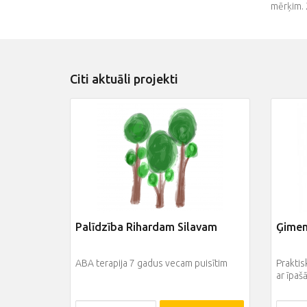
mērķim. 
Citi aktuāli projekti
Palīdzība Rihardam Silavam
Ģimen
ABA terapija 7 gadus vecam puisītim
Praktis
ar īpaš