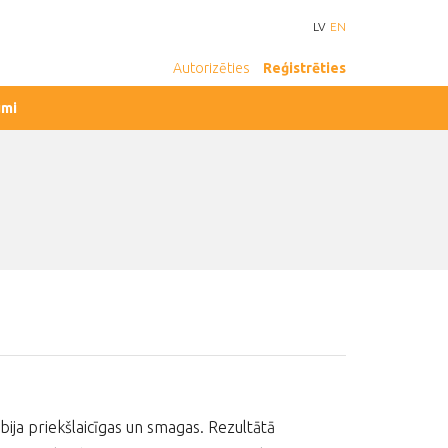
LV
EN
Autorizēties
Reģistrēties
umi
ija priekšlaicīgas un smagas. Rezultātā