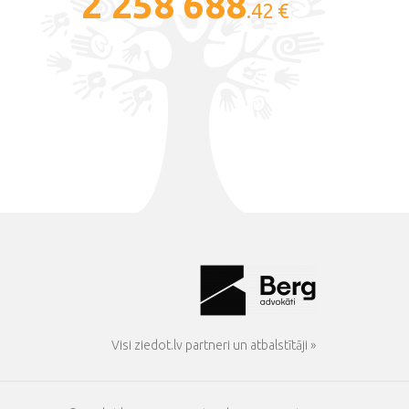
2 258 688
.42 €
Visi ziedot.lv partneri un atbalstītāji »