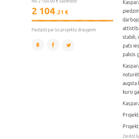
No 2 100.00 € saziedoti
Kaspara
2 104
piedzim
.21 €
darbojo
100%
Complete
attīstī
Pastāsti par šo projektu draugiem
stabili,
pats ies
palicis
Kaspara
noturēt
augsta 
kursi g
Kaspara
Projekt
Projekt
Ziedot.l