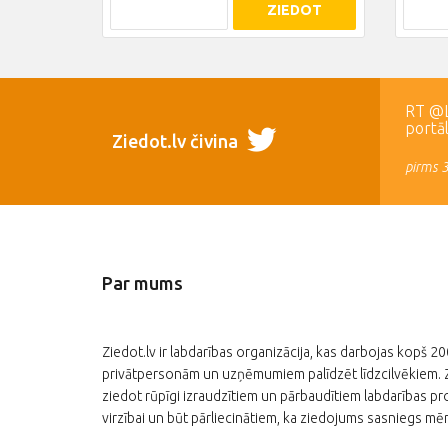
ZIEDOT
RT @LR
portā
Ziedot.lv čivina
pirms 
Par mums
Ziedot.lv ir labdarības organizācija, kas darbojas kopš 2
privātpersonām un uzņēmumiem palīdzēt līdzcilvēkiem. Zi
ziedot rūpīgi izraudzītiem un pārbaudītiem labdarības pro
virzībai un būt pārliecinātiem, ka ziedojums sasniegs mēr