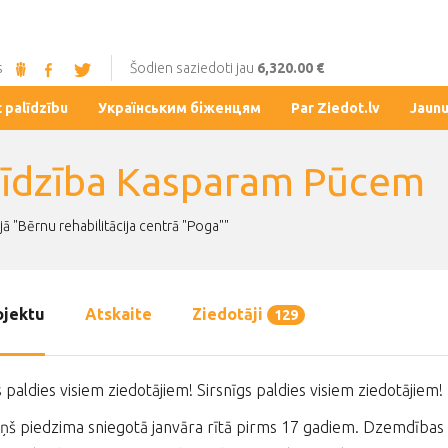
s
Šodien saziedoti jau
6,320.00 €
t palīdzību
Українським біженцям
Par Ziedot.lv
Jaun
līdzība Kasparam Pūcem
jā "Bērnu rehabilitācija centrā "Poga""
ojektu
Atskaite
Ziedotāji
129
s paldies visiem ziedotājiem! Sirsnīgs paldies visiem ziedotājiem!
ņš piedzima sniegotā janvāra rītā pirms 17 gadiem. Dzemdības b