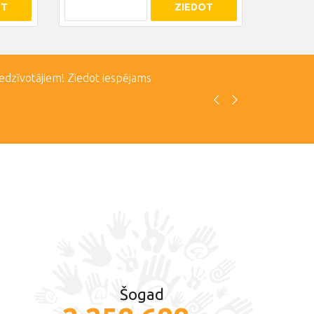
OT
ZIEDOT
iedzīvotājiem! Ziedot iespējams
Šogad