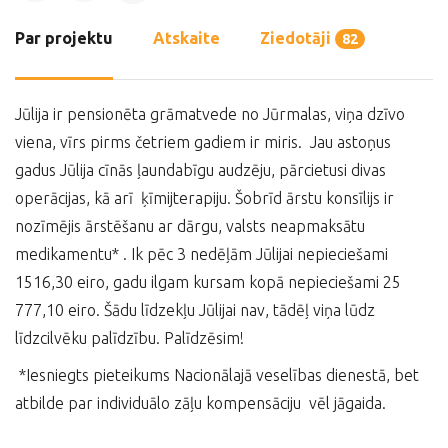
Par projektu
Atskaite
Ziedotāji
82
Jūlija ir pensionēta grāmatvede no Jūrmalas, viņa dzīvo
viena, vīrs pirms četriem gadiem ir miris. Jau astoņus
gadus Jūlija cīnās ļaundabīgu audzēju, pārcietusi divas
operācijas, kā arī ķīmijterapiju. Šobrīd ārstu konsīlijs ir
nozīmējis ārstēšanu ar dārgu, valsts neapmaksātu
medikamentu* . Ik pēc 3 nedēļām Jūlijai nepieciešami
1516,30 eiro, gadu ilgam kursam kopā nepieciešami 25
777,10 eiro. Šādu līdzekļu Jūlijai nav, tādēļ viņa lūdz
līdzcilvēku palīdzību. Palīdzēsim!
*Iesniegts pieteikums Nacionālajā veselības dienestā, bet
atbilde par individuālo zāļu kompensāciju vēl jāgaida.