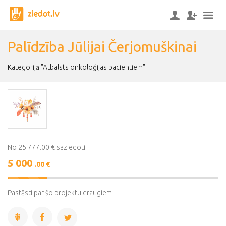
Palīdzība Jūlijai Čerjomuškinai
Kategorijā "Atbalsts onkoloģijas pacientiem"
No 25 777.00 € saziedoti
5 000
.00 €
19%
Complete
Pastāsti par šo projektu draugiem