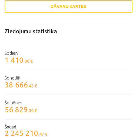
DĀVANU KARTES
Ziedojumu statistika
Šodien
1 410
.00 €
Šonedēļ
38 666
.42 €
Šomēnes
56 829
.09 €
Šogad
2 245 210
.47 €