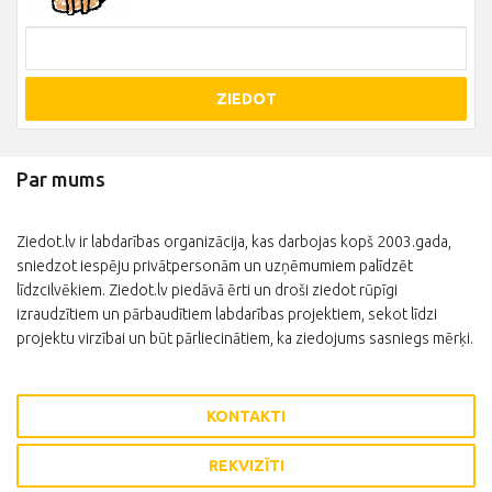
ZIEDOT
Par mums
Ziedot.lv ir labdarības organizācija, kas darbojas kopš 2003.gada,
sniedzot iespēju privātpersonām un uzņēmumiem palīdzēt
līdzcilvēkiem. Ziedot.lv piedāvā ērti un droši ziedot rūpīgi
izraudzītiem un pārbaudītiem labdarības projektiem, sekot līdzi
projektu virzībai un būt pārliecinātiem, ka ziedojums sasniegs mērķi.
KONTAKTI
REKVIZĪTI