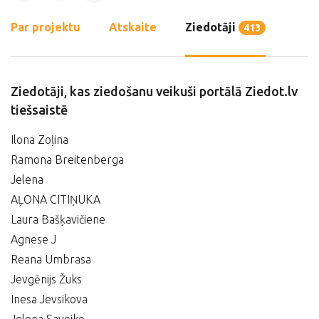
Par projektu
Atskaite
Ziedotāji
413
Ziedotāji, kas ziedošanu veikuši portālā Ziedot.lv
tiešsaistē
Ilona Zoļina
Ramona Breitenberga
Jelena
AĻONA CITIŅUKA
Laura Bašķavičiene
Agnese J
Reana Umbrasa
Jevgēnijs Žuks
Inesa Jevsikova