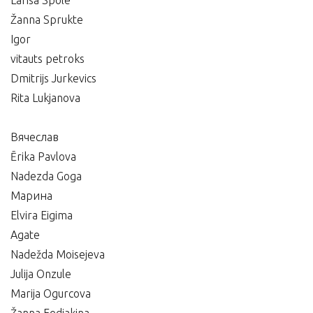
Larisa Spole
Žanna Sprukte
Igor
vitauts petroks
Dmitrijs Jurkevics
Rita Lukjanova
Вячеслав
Ērika Pavlova
Nadezda Goga
Марина
Elvira Eigima
Agate
Nadežda Moisejeva
Julija Onzule
Marija Ogurcova