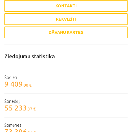
KONTAKTI
REKVIZĪTI
DĀVANU KARTES
Ziedojumu statistika
Šodien
9 409
.00 €
Šonedēļ
55 233
.37 €
Šomēnes
73 396