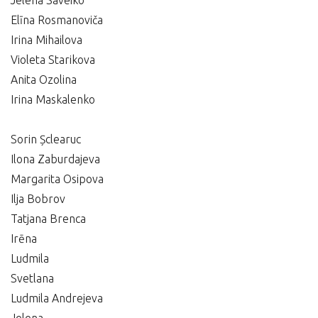
Jelena Saveiko
Elīna Rosmanoviča
Irina Mihailova
Violeta Starikova
Anita Ozolina
Irina Maskalenko
Sorin Șclearuc
Ilona Zaburdajeva
Margarita Osipova
Ilja Bobrov
Tatjana Brenca
Irēna
Ludmila
Svetlana
Ludmila Andrejeva