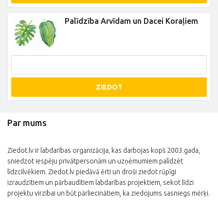
Palīdzība Arvīdam un Dacei Koraļiem
ZIEDOT
Par mums
Ziedot.lv ir labdarības organizācija, kas darbojas kopš 2003.gada,
sniedzot iespēju privātpersonām un uzņēmumiem palīdzēt
līdzcilvēkiem. Ziedot.lv piedāvā ērti un droši ziedot rūpīgi
izraudzītiem un pārbaudītiem labdarības projektiem, sekot līdzi
projektu virzībai un būt pārliecinātiem, ka ziedojums sasniegs mērķi.