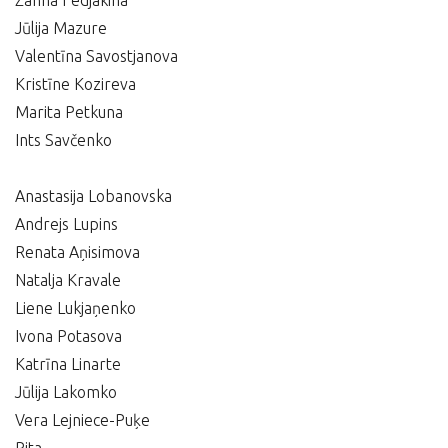
Žanna Fedjakina
Jūlija Mazure
Valentīna Savostjanova
Kristīne Kozireva
Marita Petkuna
Ints Savčenko
Anastasija Lobanovska
Andrejs Lupins
Renata Aņisimova
Natalja Kravale
Liene Lukjaņenko
Ivona Potasova
Katrīna Linarte
Jūlija Lakomko
Vera Lejniece-Puķe