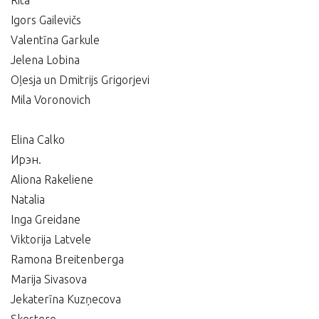
Rita
Igors Gailevičs
Valentīna Garkule
Jelena Lobina
Oļesja un Dmitrijs Grigorjevi
Mila Voronovich
Elina Calko
Ирэн.
Aliona Rakeliene
Natalia
Inga Greidane
Viktorija Latvele
Ramona Breitenberga
Marija Sivasova
Jekaterīna Kuzņecova