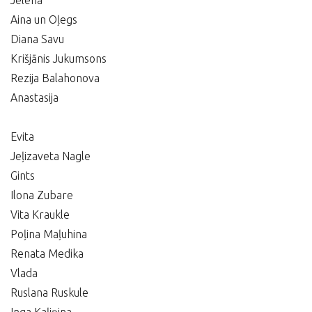
Jelena
Aina un Oļegs
Diana Savu
Krišjānis Jukumsons
Rezija Balahonova
Anastasija
Evita
Jeļizaveta Nagle
Gints
Ilona Zubare
Vita Kraukle
Poļina Maļuhina
Renata Medika
Vlada
Ruslana Ruskule