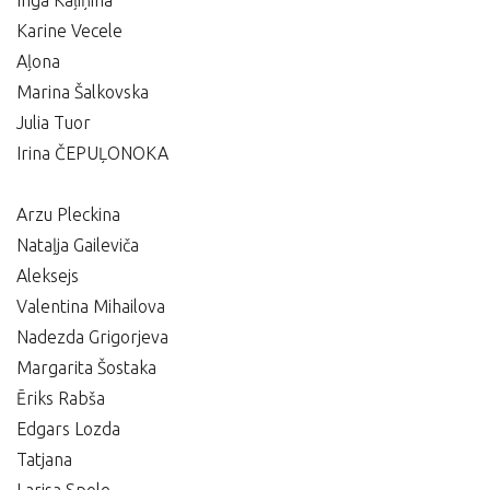
Inga Kaļiņina
Karine Vecele
Aļona
Marina Šalkovska
Julia Tuor
Irina ČEPUĻONOKA
Arzu Pleckina
Nataļja Gaileviča
Aleksejs
Valentina Mihailova
Nadezda Grigorjeva
Margarita Šostaka
Ēriks Rabša
Edgars Lozda
Tatjana