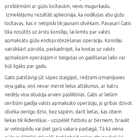
problēmām ar gūžu locītavām, nevis mugurkaulu.
Izmeklējumu rezultāti apliecināja, ka nodilušas abu gūžu
locītavas, kas ir netipiski tik jaunam cilvēkam. Pavasarī Gatis
tika nosūtīts uz ārstu konsīliju, lai lemtu par valsts
apmaksātu gūžu endoprotezēšanas operāciju. Konsīliju
vairākkārt pārcēla, paskaidrojot, ka kvotas uz valsts
apmaksām operācijām ir beigušas un gaidīšanas laiks var
būt ilgāks par gadu.
Gatis patstāvīgi jūt sāpes staigājot, redzami izmainījusies
viņa gaita, viņš nevar mērot lielus attālumus, ar katru
nedēļu viņa situācija arvien pasliktinās. Gatis ar lielām
cerībām gaidīja valsts apmaksāto operāciju, jo gribās dzīvot
cilvēka cienīgu dzīvi, bez sāpēm, darīt lietas, kas citiem
liekas tik ikdienišķas - uzspēlēt futbolu ar bērniem, braukt
ar velosipēdu vai iziet garā vakara pastaigā. Tā kā viena