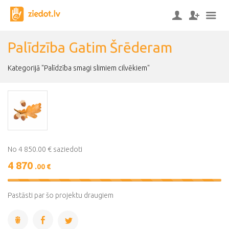
Palīdzība Gatim Šrēderam
Kategorijā "Palīdzība smagi slimiem cilvēkiem"
No 4 850.00 € saziedoti
4 870
.00 €
100%
Complete
Pastāsti par šo projektu draugiem