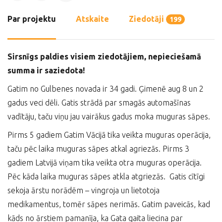
Par projektu
Atskaite
Ziedotāji
199
Sirsnīgs paldies visiem ziedotājiem, nepieciešamā
summa ir saziedota!
Gatim no Gulbenes novada ir 34 gadi. Ģimenē aug 8 un 2
gadus veci dēli. Gatis strādā par smagās automašīnas
vadītāju, taču viņu jau vairākus gadus moka muguras sāpes.
Pirms 5 gadiem Gatim Vācijā tika veikta muguras operācija,
taču pēc laika muguras sāpes atkal agriezās. Pirms 3
gadiem Latvijā viņam tika veikta otra muguras operācija.
Pēc kāda laika muguras sāpes atkla atgriezās. Gatis cītīgi
sekoja ārstu norādēm – vingroja un lietotoja
medikamentus, tomēr sāpes nerimās. Gatim paveicās, kad
kāds no ārstiem pamanīja, ka Gata gaita liecina par