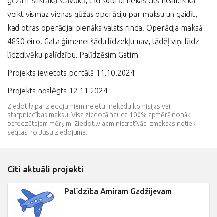
gūža ir sliktākā stāvoklī, tad šobrīd nekas cits nealiek kā
veikt vismaz vienas gūžas operāciju par maksu un gaidīt,
kad otras operācijai pienāks valsts rinda. Operācija maksā
4850 eiro. Gata ģimenei šādu līdzekļu nav, tādēļ viņi lūdz
līdzcilvēku palīdzību. Palīdzēsim Gatim!
Projekts ievietots portālā 11.10.2024
Projekts noslēgts 12.11.2024
Ziedot.lv par ziedojumiem neietur nekādu komisijas vai
starpniecības maksu. Visa ziedotā nauda 100% apmērā nonāk
paredzētajam mērķim. Ziedot.lv administratīvās izmaksas netiek
segtas no Jūsu ziedojuma.
Citi aktuāli projekti
Palīdzība Amiram Gadžijevam