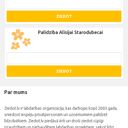
ZIEDOT
Palīdzība Alīsijai Starodubecai
ZIEDOT
Par mums
Ziedot.lv ir labdarības organizācija, kas darbojas kopš 2003.gada,
sniedzot iespēju privātpersonām un uzņēmumiem palīdzēt
līdzcilvēkiem. Ziedot.lv piedāvā ērti un droši ziedot rūpīgi
izraudzītiem un pārbaudītiem labdarības projektiem, sekot līdzi