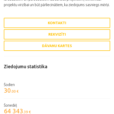
projektu virzībai un būt pārliecinātiem, ka ziedojums sasniegs mērķi.
KONTAKTI
REKVIZĪTI
DĀVANU KARTES
Ziedojumu statistika
Šodien
30
.00 €
Šonedēļ
64 343
.39 €