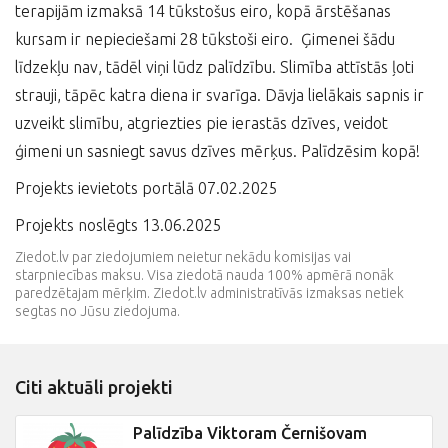
terapijām izmaksā 14 tūkstošus eiro, kopā ārstēšanas
kursam ir nepieciešami 28 tūkstoši eiro. Ģimenei šādu
līdzekļu nav, tādēl viņi lūdz palīdzību. Slimība attīstās ļoti
strauji, tāpēc katra diena ir svarīga. Dāvja lielākais sapnis ir
uzveikt slimību, atgriezties pie ierastās dzīves, veidot
ģimeni un sasniegt savus dzīves mērķus. Palīdzēsim kopā!
Projekts ievietots portālā 07.02.2025
Projekts noslēgts 13.06.2025
Ziedot.lv par ziedojumiem neietur nekādu komisijas vai
starpniecības maksu. Visa ziedotā nauda 100% apmērā nonāk
paredzētajam mērķim. Ziedot.lv administratīvās izmaksas netiek
segtas no Jūsu ziedojuma.
Citi aktuāli projekti
Palīdzība Viktoram Černišovam