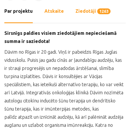
Par projektu
Atskaite
Ziedotāji
1263
Sirsnīgs paldies visiem ziedotājiem nepieciešamā
summa ir saziedota!
Dāvim no Rīgas ir 20 gadi. Viņš ir pabeidzis Rīgas Juglas
vidusskolu. Puisis jau gadu cīnās ar ļaundabīgu audzēju, kas
ir strauji progresējis un nepadodas ārstēšanai, slimība
turpina izplatīties. Dāvis ir konsultējies ar Vācijas
speciālistiem, kas ieteikuši alternatīvo terapiju, ko var veikt
arī Latvijā. Integratīvās onkoloģijas klīnikā Dāvim nozīmēta
autologu citokīnu inducēto šūnu terapija un dendrītisko
šūnu terapija, kas ir imūnterpijas metodes, kas
palīdz atpazīt un iznīcināt audzēju, kā arī palēnināt audzēja
augšanu un uzlabot organisma imūnreakciju. Katra no