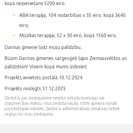
kopā nepieciešami 5200 eiro.
ABA terapija, 104 nodarbības x 35 eiro, kopā 3640
eiro;
Mūzikas terapijai, 52 x 30 eiro, kopā 1560 eiro.
Darinas ģimene lūdz mūsu palīdzību.
Būsim Darinas ģimenes sargeņģeļi šajos Ziemassvētkos un
palīdzēsim! Visiem kopā mums izdosies!
Projekts ievietots portālā 10.12.2024
Projekts noslēgts 31.12.2025
Ziedot.lv par ziedojumiem neietur nekādu komisijas vai
starpniecības maksu. Visa ziedotā nauda 100% apmērā nonāk
paredzētajam mērķim. Ziedot.lv administratīvās izmaksas netiek
segtas no Jūsu ziedojuma.