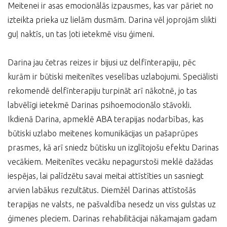
Meitenei ir asas emocionālās izpausmes, kas var pāriet no
izteikta prieka uz lielām dusmām. Darina vēl joprojām slikti
guļ naktīs, un tas ļoti ietekmē visu ģimeni.
Darina jau četras reizes ir bijusi uz delfīnterapiju, pēc
kurām ir būtiski meitenītes veselības uzlabojumi. Speciālisti
rekomendē delfīnterapiju turpināt arī nākotnē, jo tas
labvēlīgi ietekmē Darinas psihoemocionālo stāvokli.
Ikdienā Darina, apmeklē ABA terapijas nodarbības, kas
būtiski uzlabo meitenes komunikācijas un pašaprūpes
prasmes, kā arī sniedz būtisku un izglītojošu efektu Darinas
vecākiem. Meitenītes vecāku nepagurstoši meklē dažādas
iespējas, lai palīdzētu savai meitai attīstīties un sasniegt
arvien labākus rezultātus. Diemžēl Darinas attīstošās
terapijas ne valsts, ne pašvaldība nesedz un viss gulstas uz
ģimenes pleciem. Darinas rehabilitācijai nākamajam gadam