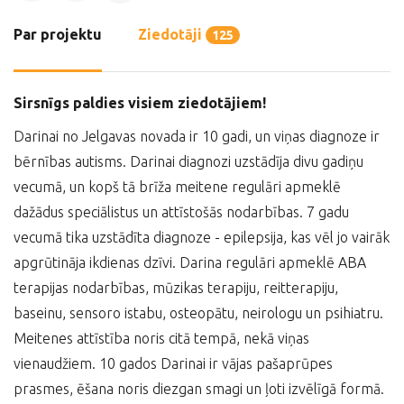
Par projektu
Ziedotāji
125
Sirsnīgs paldies visiem ziedotājiem!
Darinai no Jelgavas novada ir 10 gadi, un viņas diagnoze ir
bērnības autisms. Darinai diagnozi uzstādīja divu gadiņu
vecumā, un kopš tā brīža meitene regulāri apmeklē
dažādus speciālistus un attīstošās nodarbības. 7 gadu
vecumā tika uzstādīta diagnoze - epilepsija, kas vēl jo vairāk
apgrūtināja ikdienas dzīvi. Darina regulāri apmeklē ABA
terapijas nodarbības, mūzikas terapiju, reitterapiju,
baseinu, sensoro istabu, osteopātu, neirologu un psihiatru.
Meitenes attīstība noris citā tempā, nekā viņas
vienaudžiem. 10 gados Darinai ir vājas pašaprūpes
prasmes, ēšana noris diezgan smagi un ļoti izvēlīgā formā.