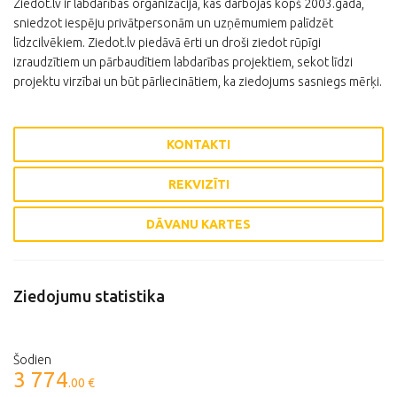
Ziedot.lv ir labdarības organizācija, kas darbojas kopš 2003.gada,
sniedzot iespēju privātpersonām un uzņēmumiem palīdzēt
līdzcilvēkiem. Ziedot.lv piedāvā ērti un droši ziedot rūpīgi
izraudzītiem un pārbaudītiem labdarības projektiem, sekot līdzi
projektu virzībai un būt pārliecinātiem, ka ziedojums sasniegs mērķi.
KONTAKTI
REKVIZĪTI
DĀVANU KARTES
Ziedojumu statistika
Šodien
3 774
.00 €