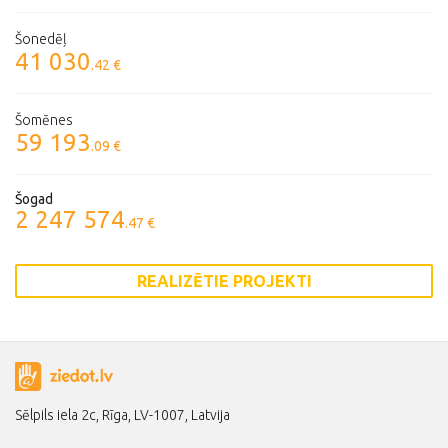
Šonedēļ
41 030
.42 €
Šomēnes
59 193
.09 €
Šogad
2 247 574
.47 €
REALIZĒTIE PROJEKTI
Sēlpils iela 2c, Rīga, LV-1007, Latvija