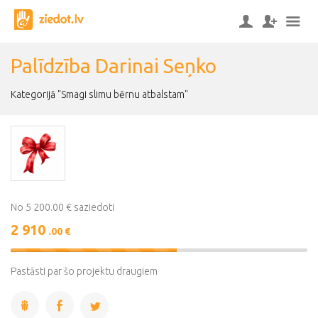
Palīdzība Darinai Seņko
Kategorijā "Smagi slimu bērnu atbalstam"
No 5 200.00 € saziedoti
2 910
.00 €
56%
Complete
Pastāsti par šo projektu draugiem