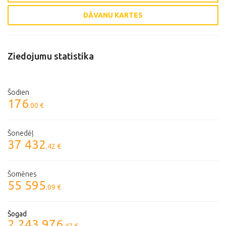
DĀVANU KARTES
Ziedojumu statistika
Šodien
176
.00 €
Šonedēļ
37 432
.42 €
Šomēnes
55 595
.09 €
Šogad
2 243 976