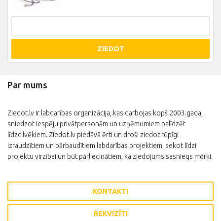
ZIEDOT
Par mums
Ziedot.lv ir labdarības organizācija, kas darbojas kopš 2003.gada,
sniedzot iespēju privātpersonām un uzņēmumiem palīdzēt
līdzcilvēkiem. Ziedot.lv piedāvā ērti un droši ziedot rūpīgi
izraudzītiem un pārbaudītiem labdarības projektiem, sekot līdzi
projektu virzībai un būt pārliecinātiem, ka ziedojums sasniegs mērķi.
KONTAKTI
REKVIZĪTI