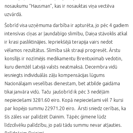
nosaukumu “Hausman”, kas ir nosauktas viņa vectēva
uzvārdā.
Šobrīd visa uzņēmuma darbība ir apturēta, jo pēc 4 gadiem
intensīvas cīņas ar ļaundabīgo slimību, Daiņa stāvoklis atkal
ir krasi pasliktinājies. Iepriekšējā terapija vairs nedot
vēlamos rezultātus. Slimība sāk strauji progresēt. Ārstu
konsīlijs ir nozīmējis medikamentu Brentuximab vedotin,
kuru diemžēl Latvijā valsts neatmaksā. Decembra vidū
iesniegts individuālās zāļu kompensācijas lūgums
Nacionālajam veselības dienestam, bet atbilde gaidāma
tikai janvāra vidū. Taču jaušobrīd ik pēc 3 nedēļām
nepieciešami 3281.60 eiro. Kopā nepieciešami vēl 7 kursi
par kopējo summu 22971.20 eiro. Ārsti sniedz cerības, ka
šīs zāles var palīdzēt Dainim. Tāpēc ģimene lūdz
līdzcilvēku palīdzību, jo paši tādu summu nevar atļauties.