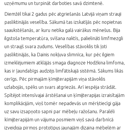
uzņēmumu un turpināt darboties savā dzimtenē.
Diemžēl tikai 2 gadus pēc atgriešanās Latvijā viņam strauji
pasliktinājās veselība. Sākumā tas izskatījās pēc nopietnas
saaukstēšanās, ar kuru netika galā vairākus mēnešus. Bija
ilgstoša temperatūra, svīšana naktīs, palielināti limfmezgli
un straujš svara zudums. Veselības stāvoklis tik ļoti
pasliktinājās, ka Dainis nokļuva slimnīca, kur pēc ilgiem
izmeklējumiem atklājās smaga diagnoze Hodžkina limfoma,
kas ir ļaundabīgs audzējs limfātiskajā sistēmā. Sākums likās
cerīgs. Pēc pirmajām ķīmijterapijām viņa stāvoklis
uzlabojās, spēks un svars atgriezās. Arī iespēja strādāt.
Spītējot intensīvajai ārstēšanai un ķīmijterapijas izraisītajām
komplikācijām, viņš tomēr nepadevās un mērķtiecīgi gāja
uz savu izsapņoto sapni par mēbeļu ražošanu. Paralēli
kīmijterapijām un vājuma posmiem viņš savā darbnīcā
izveidoja pirmos prototipus jaunajām dizaina mēbelēm ar