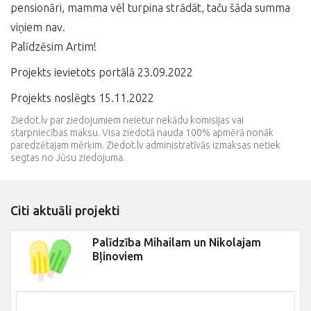
pensionāri, mamma vēl turpina strādāt, taču šāda summa
viņiem nav.
Palīdzēsim Artim!
Projekts ievietots portālā 23.09.2022
Projekts noslēgts 15.11.2022
Ziedot.lv par ziedojumiem neietur nekādu komisijas vai
starpniecības maksu. Visa ziedotā nauda 100% apmērā nonāk
paredzētajam mērķim. Ziedot.lv administratīvās izmaksas netiek
segtas no Jūsu ziedojuma.
Citi aktuāli projekti
Palīdzība Mihailam un Nikolajam
Bļinoviem