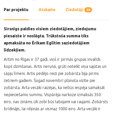
Par projektu
Atskaite
Ziedotāji
28
Sirsnīgs paldies visiem ziedotājiem, ziedojumu
piesaiste ir noslēgta. Trūkstoša summa tiks
apmaksāta no Ērikam Eglītim saziedotājiem
līdzekļiem.
Artim no Rīgas ir 37 gadi, viņš ir pirmās grupas invalīds
kopš dzimšanas. Artis nerunā, grūti noteikt viņa sajūtas un
sāpju līmeni. Artis pēdējo reizi pie zobārsta bija pirms
četriem gadiem. Šogad novembrī plānota vizīte pie
zobārsta. Arta vecāki raizējas, ka nebūs iespēja samaksāt
nepieciešamo summu. Vispārēja narkoze izmaksās 350
eiro, nav zināms cik zobi būs labojami vai raujami. Zobārsts
brīdinājis, lai rēķinās ar vismaz 1000 eiro. Arta vecāki ir