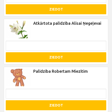
ZIEDOT
Atkārtota palīdzība Alisai Ņegeļevai
ZIEDOT
Palīdzība Robertam Miezītim
ZIEDOT