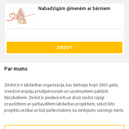
Nabadzīgām ģimenēm ar bērniem
ZIEDOT
Par mums
Ziedot.lv ir labdarības organizācija, kas darbojas kopš 2003.gada,
sniedzot iespēju privātpersonām un uzņēmumiem palīdzēt
līdzcilvēkiem. Ziedot.lv piedāvā ērti un droši ziedot rūpīgi
izraudzītiem un pārbaudītiem labdarības projektiem, sekot līdzi
projektu virzībai un būt pārliecinātiem, ka ziedojums sasniegs mērķi.