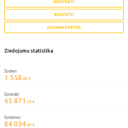
KONTAKTI
REKVIZĪTI
DĀVANU KARTES
Ziedojumu statistika
Šodien
1 558
.00 €
Šonedēļ
65 871
.39 €
Šomēnes
84 034
.06 €