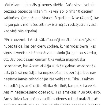
pāri visam - kolosāls ģimenes cilvēks. Anša sieva Iveta ir
bezgala pateicīga liktenim, ka viņi abi pirms 10 gadiem
satikušies. Ģimenē aug Morics (8 gadi) un Alise (4 gadi), kas
nu jau pāris mēnešus tēti nav īsti mājās redzējuši un vaicā,
kad viņš būs atpakaļ.
Pērn novembrī Ansis sāka īpatnēji runāt, neatcerējās, ko
nupat teicis, kas par dienu šodien, kur atrodas bērni, kas
viņus aizvedis uz bērnudārzu un skolu (lai gan pats veda),
utt. Jau pēc dažām dienām tika veikta magnētiskā
rezonanse, kas Ansim atklāja audzēju galvas smadzenēs.
Latvijā ārsti norādīja, ka nepieciešama operācija, bet nav
nepieciešamās tehnoloģijas tās veikšanai. Tika uzsāktas
konsultācijas ar Charite klīniku Berlīnē, kas piekrita veikt
Ansim nepieciešamo operāciju. Tās izmaksas ir 38 500 eiro.
Ansis lūdza Nacionālo veselības dienestu to atmaksāt, taču