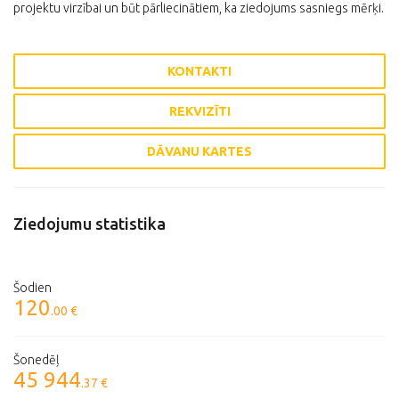
projektu virzībai un būt pārliecinātiem, ka ziedojums sasniegs mērķi.
KONTAKTI
REKVIZĪTI
DĀVANU KARTES
Ziedojumu statistika
Šodien
120
.00 €
Šonedēļ
45 944
.37 €