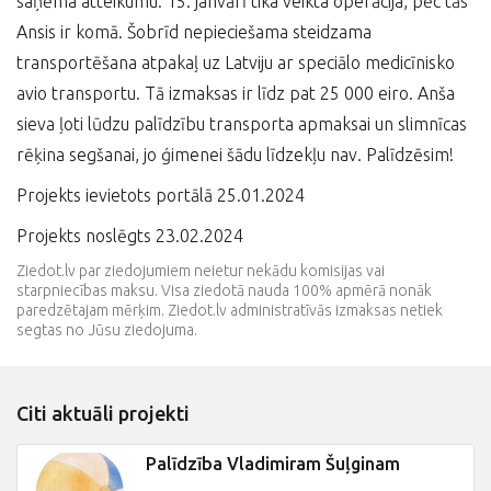
saņēma atteikumu. 15. janvārī tika veikta operācija, pēc tās
Ansis ir komā. Šobrīd nepieciešama steidzama
transportēšana atpakaļ uz Latviju ar speciālo medicīnisko
avio transportu. Tā izmaksas ir līdz pat 25 000 eiro. Anša
sieva ļoti lūdzu palīdzību transporta apmaksai un slimnīcas
rēķina segšanai, jo ģimenei šādu līdzekļu nav. Palīdzēsim!
Projekts ievietots portālā 25.01.2024
Projekts noslēgts 23.02.2024
Ziedot.lv par ziedojumiem neietur nekādu komisijas vai
starpniecības maksu. Visa ziedotā nauda 100% apmērā nonāk
paredzētajam mērķim. Ziedot.lv administratīvās izmaksas netiek
segtas no Jūsu ziedojuma.
Citi aktuāli projekti
Palīdzība Vladimiram Šuļginam