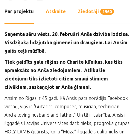
Par projektu
Atskaite
Ziedotāji
1960
Saņemta sēru vēsts. 20. februārī Anša dzīvība izdzisa.
Visdziļākā līdzjūtība ģimenei un draugiem. Lai Ansim
gaišs ceļš mūžībā.
Tiek gaidīts gala rēķins no Charite klīnikas, kas tiks
apmaksāts no Anša ziedojumiem. Atlikušie
ziedojumi tiks izlietoti citiem smagi slimiem
cilvēkiem, saskaņojot ar Anša ģimeni.
Ansim no Rīgas ir 45 gadi. Kā Ansis pats norādījis Facebook
vietnē, viņš ir "Guitarist, composer, musician, technician.
And a loving husband and father." Un tā ir taisnība. Ansis ir
ilggadējs Latvijas Universitātes darbinieks, progroka grupas
HOLY LAMB ģitārists, kora “Mūza” ilggadējs dalībnieks un