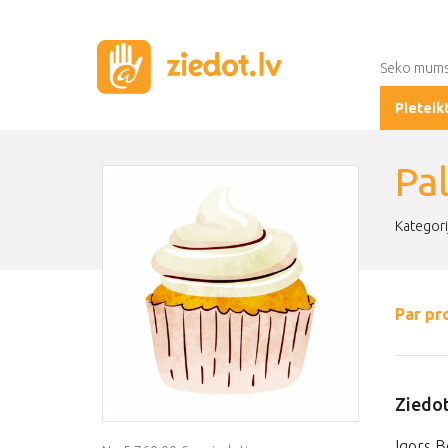
Seko mum
Pieteik
Pa
Kategori
Par pr
Ziedot
Igors B