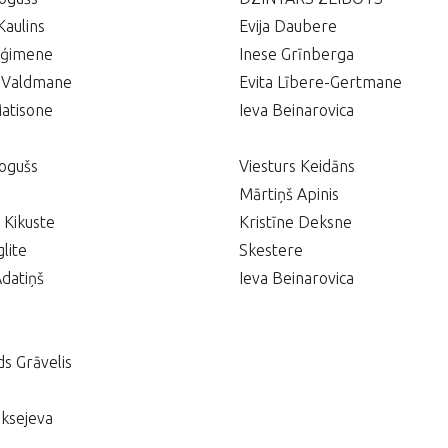
Kaulins
Evija Daubere
 ģimene
Inese Grīnberga
e Valdmane
Evita Lībere-Gertmane
atisone
Ieva Beinarovica
ogušs
Viesturs Keidāns
Mārtiņš Apinis
 Kikuste
Kristīne Deksne
lite
Skestere
Adatiņš
Ieva Beinarovica
s Grāvelis
eksejeva