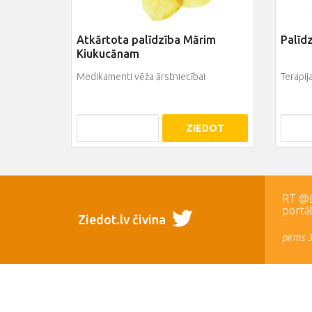
Atkārtota palīdzība Mārim
Palīdz
Kiukucānam
Medikamenti vēža ārstniecībai
Terapij
ZIEDOT
RT @LR
portā
Ziedot.lv čivina
pirms 