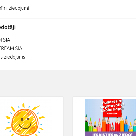
īmi ziedojumi
edotāji
 SIA
TREAM SIA
s ziedojums