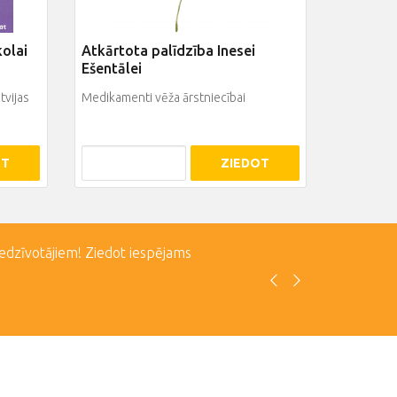
kolai
Atkārtota palīdzība Inesei
Ešentālei
tvijas
Medikamenti vēža ārstniecībai
OT
ZIEDOT
iedzīvotājiem! Ziedot iespējams