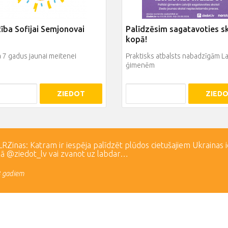
ība Sofijai Semjonovai
Palīdzēsim sagatavoties s
kopā!
a 7 gadus jaunai meitenei
Praktisks atbalsts nabadzīgām La
ģimenēm
ZIEDOT
ZIED
Zinas: Katram ir iespēja palīdzēt plūdos cietušajiem Ukrainas 
lā @ziedot_lv vai zvanot uz labdar…
3 gadiem