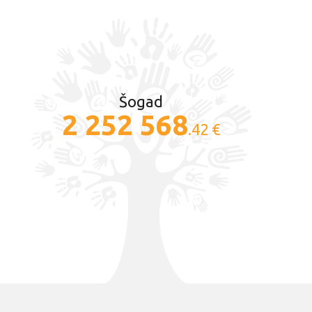
Šogad
2 252 568
.42 €