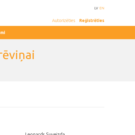
LV
EN
Autorizēties
Reģistrēties
umi
rēviņai
Leonards Suveizda