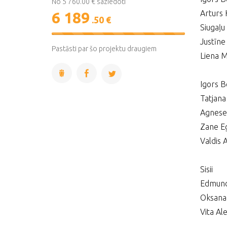
No 5 760.00 € saziedoti
Arturs 
6 189
.50 €
Siugaļu
107%
Justīn
Complete
Pastāsti par šo projektu draugiem
Liena M
Igors B
Tatjana
Agnese
Zane Eg
Valdis 
Sisii
Edmund
Oksana
Vita Al