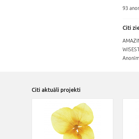
93 anon
Citi zi
AMAZIN
WISES
Anonīm
Citi aktuāli projekti