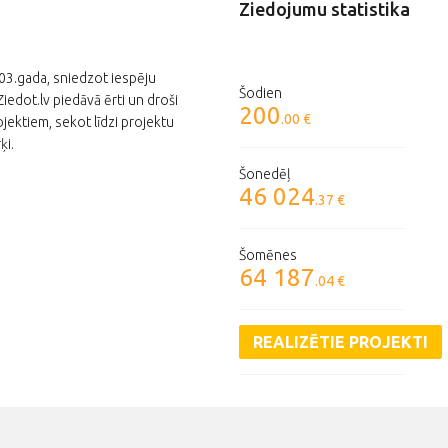
Ziedojumu statistika
003.gada, sniedzot iespēju
Šodien
edot.lv piedāvā ērti un droši
200
.00 €
jektiem, sekot līdzi projektu
ķi.
Šonedēļ
46 024
.37 €
Šomēnes
64 187
.04 €
REALIZĒTIE PROJEKTI