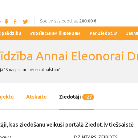
s
Šodien saziedoti jau
200.00 €
t palīdzību
Українським біженцям
Par Ziedot.lv
Jaun
līdzība Annai Eleonorai D
jā "Smagi slimu bērnu atbalstam"
ojektu
Atskaite
Ziedotāji
127
āji, kas ziedošanu veikuši portālā Ziedot.lv tiešsaistē
ogušs
DZINTARS ZEIBOTS