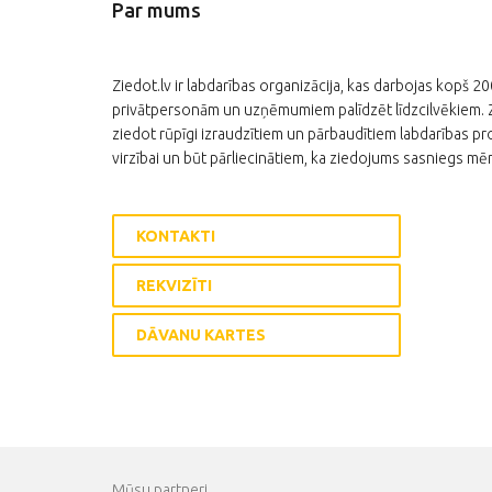
Par mums
Ziedot.lv ir labdarības organizācija, kas darbojas kopš 2
privātpersonām un uzņēmumiem palīdzēt līdzcilvēkiem. Zi
ziedot rūpīgi izraudzītiem un pārbaudītiem labdarības pro
virzībai un būt pārliecinātiem, ka ziedojums sasniegs mēr
KONTAKTI
REKVIZĪTI
DĀVANU KARTES
Mūsu partneri