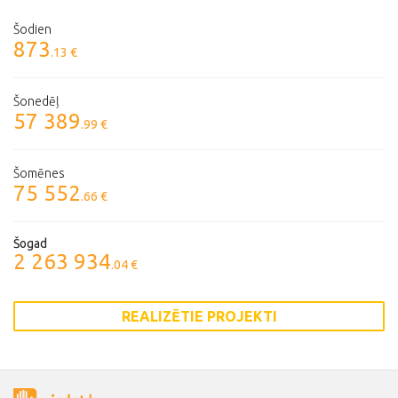
Šodien
873
.13 €
Šonedēļ
57 389
.99 €
Šomēnes
75 552
.66 €
Šogad
2 263 934
.04 €
REALIZĒTIE PROJEKTI