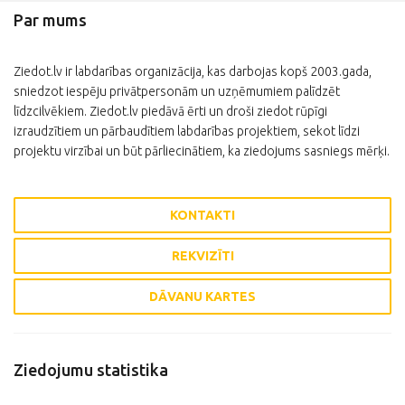
Par mums
Ziedot.lv ir labdarības organizācija, kas darbojas kopš 2003.gada,
sniedzot iespēju privātpersonām un uzņēmumiem palīdzēt
līdzcilvēkiem. Ziedot.lv piedāvā ērti un droši ziedot rūpīgi
izraudzītiem un pārbaudītiem labdarības projektiem, sekot līdzi
projektu virzībai un būt pārliecinātiem, ka ziedojums sasniegs mērķi.
KONTAKTI
REKVIZĪTI
DĀVANU KARTES
Ziedojumu statistika