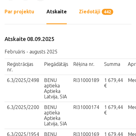
Par projektu
Atskaite
Ziedotāji
442
Atskaite 08.09.2025
Februāris - augusts 2025
Reģistrācijas
Piegādātājs
Rēķina nr.
Summa
Apr
nr.
6.3/2025/2498
BENU
RI31000189
1 679,44
Med
aptieka
€
Aptieka
Latvija, SIA
6.3/2025/2200
BENU
RI31000174
1 679,44
Med
aptieka
€
Aptieka
Latvija, SIA
6.3/2025/1954
BENU
RI31000169
1 679,44
Med