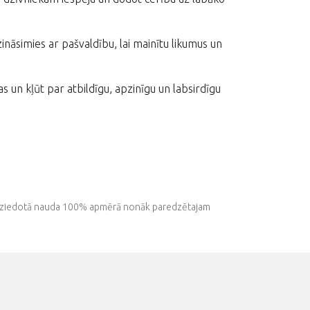
zināsimies ar pašvaldību, lai mainītu likumus un
 un kļūt par atbildīgu, apzinīgu un labsirdīgu
isa ziedotā nauda 100% apmērā nonāk paredzētajam