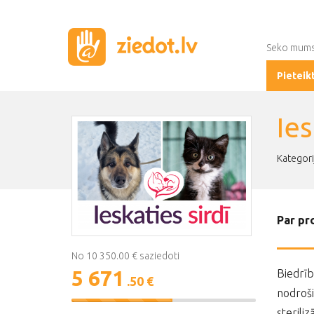
Seko mum
Pieteik
Ies
Kategorij
Par pr
No 10 350.00 € saziedoti
5 671
Biedrīb
.50 €
nodroši
55%
sterili