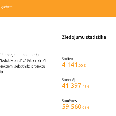
3 gadiem
Ziedojumu statistika
003.gada, sniedzot iespēju
Šodien
edot.lv piedāvā ērti un droši
4 141
.00 €
jektiem, sekot līdzi projektu
ķi.
Šonedēļ
41 397
.42 €
Šomēnes
59 560
.09 €