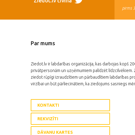
Ziedot.lv čivina
pirms 
Par mums
Ziedot.lv ir labdarības organizācija, kas darbojas kopš 2
privātpersonām un uzņēmumiem palīdzēt līdzcilvēkiem. Zi
ziedot rūpīgi izraudzītiem un pārbaudītiem labdarības pro
virzībai un būt pārliecinātiem, ka ziedojums sasniegs mēr
KONTAKTI
REKVIZĪTI
DĀVANU KARTES