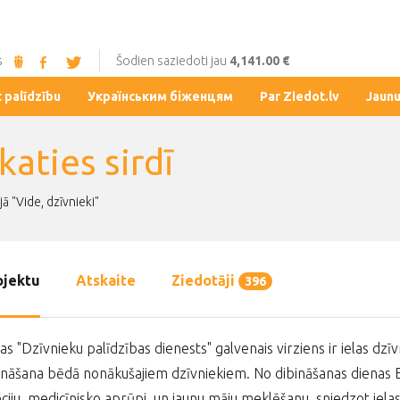
s
Šodien saziedoti jau
4,141.00 €
t palīdzību
Українським біженцям
Par Ziedot.lv
Jaun
katies sirdī
ā "Vide, dzīvnieki"
ojektu
Atskaite
Ziedotāji
396
as "Dzīvnieku palīdzības dienests" galvenais virziens ir ielas dz
nāšana bēdā nonākušajiem dzīvniekiem. No dibināšanas dienas Bi
zāciju, medicīnisko aprūpi, un jaunu māju meklēšanu, sniedzot iel