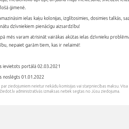
īlošā ģimenē.
mazināsim ielas kaķu kolonijas, izglītosimies, dosimies talkās, sa
nātu dzīvniekiem pienācīgu aizsardzību!
opā mēs varam atrisināt vairākas akūtas ielas dzīvnieku problēmas
ību, nepaiet garām tiem, kas ir nelaimē!
s ievietots portālā 02.03.2021
s noslēgts 01.01.2022
v par ziedojumiem neietur nekādu komisijas vai starpniecības maksu. V
Ziedot.lv administratīvās izmaksas netiek segtas no Jūsu ziedojuma.