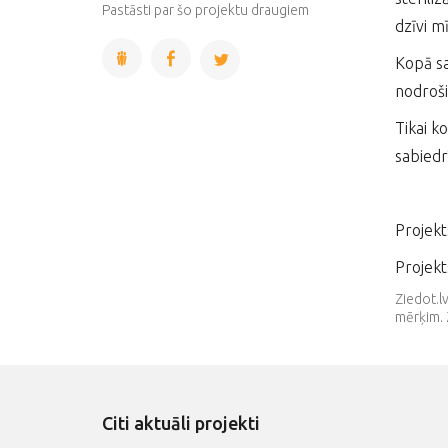
Complete
Pastāsti par šo projektu draugiem
dzīvi m
Kopā sa
nodroši
Tikai k
sabiedr
Projekt
Projekt
Ziedot.l
mērķim. 
Citi aktuāli projekti