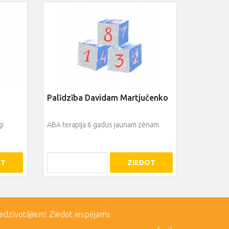
Palīdzība Davidam Martjučenko
gi
ABA terapija 6 gadus jaunam zēnam
OT
ZIEDOT
iedzīvotājiem! Ziedot iespējams