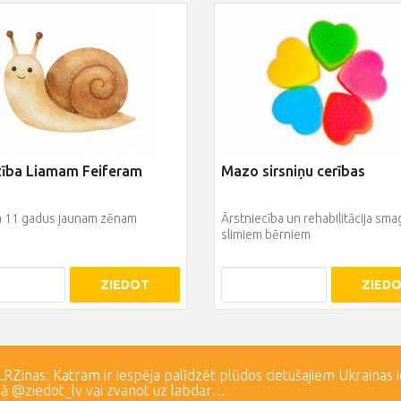
zība Liamam Feiferam
Mazo sirsniņu cerības
ja 11 gadus jaunam zēnam
Ārstniecība un rehabilitācija sma
slimiem bērniem
ZIEDOT
ZIED
Zinas: Katram ir iespēja palīdzēt plūdos cietušajiem Ukrainas 
lā @ziedot_lv vai zvanot uz labdar…