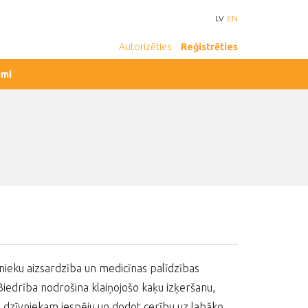
LV
EN
Autorizēties
Reģistrēties
umi
īvnieku aizsardzība un medicīnas palīdzības
edrība nodrošina klaiņojošo kaķu izķeršanu,
as dzīvniekam iespēju un dodot cerību uz labāko