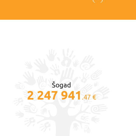
Šogad
2 247 941
.47 €