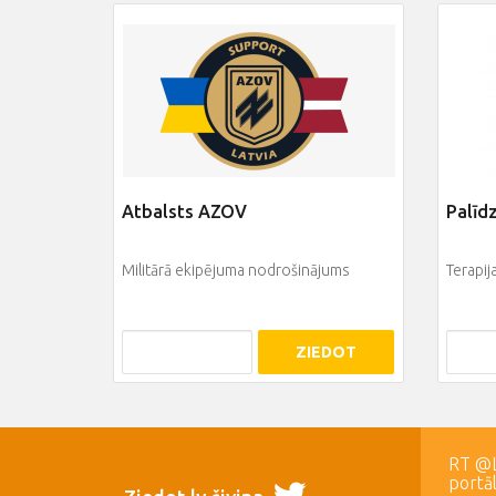
Atbalsts AZOV
Palīd
Militārā ekipējuma nodrošinājums
Terapi
ZIEDOT
RT @LR
portā