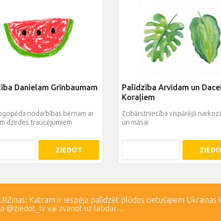
zība Danielam Grīnbaumam
Palīdzība Arvīdam un Dace
Koraļiem
ogopēda nodarbības bērnam ar
Zobārstniecība vispārējā narkoz
m dzirdes traucējumiem
un māsai
ZIEDOT
ZIED
Zinas: Katram ir iespēja palīdzēt plūdos cietušajiem Ukrainas 
lā @ziedot_lv vai zvanot uz labdar…