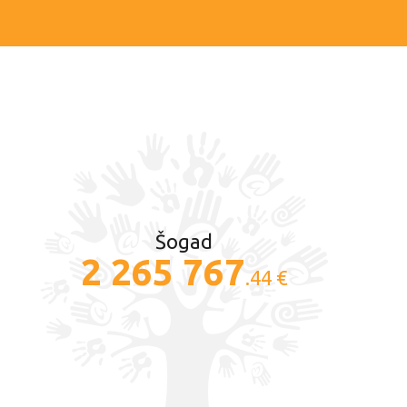
Šogad
2 265 767
.44 €