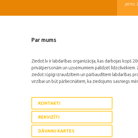
pirms 
Par mums
Ziedot.lv ir labdarības organizācija, kas darbojas kopš 2
privātpersonām un uzņēmumiem palīdzēt līdzcilvēkiem. Zi
ziedot rūpīgi izraudzītiem un pārbaudītiem labdarības pro
virzībai un būt pārliecinātiem, ka ziedojums sasniegs mēr
KONTAKTI
REKVIZĪTI
DĀVANU KARTES