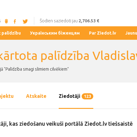
s
Šodien saziedoti jau
2,706.53 €
t palīdzību
Українським біженцям
Par Ziedot.lv
Jaun
kārtota palīdzība Vladi
jā "Palīdzība smagi slimiem cilvēkiem"
ojektu
Atskaite
Ziedotāji
123
āji, kas ziedošanu veikuši portālā Ziedot.lv tiešsaistē