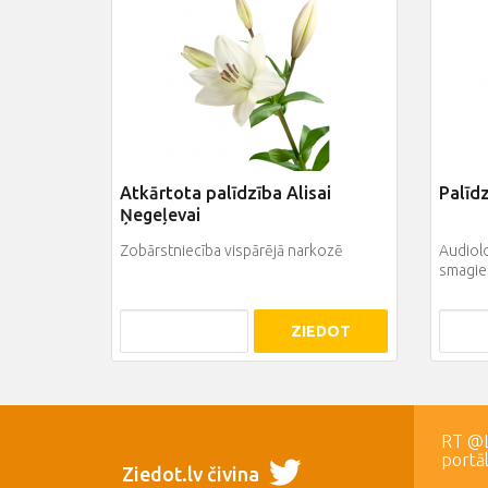
Atkārtota palīdzība Alisai
Palīd
Ņegeļevai
Zobārstniecība vispārējā narkozē
Audiol
smagie
ZIEDOT
RT @LR
portā
Ziedot.lv čivina