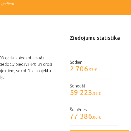
3 gadiem
Ziedojumu statistika
003.gada, sniedzot iespēju
Šodien
edot.lv piedāvā ērti un droši
2 706
.53 €
jektiem, sekot līdzi projektu
ķi.
Šonedēļ
59 223
.39 €
Šomēnes
77 386
.06 €