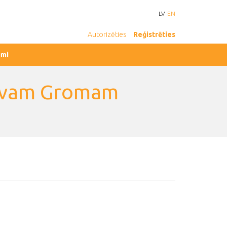
LV
EN
Autorizēties
Reģistrēties
umi
slavam Gromam