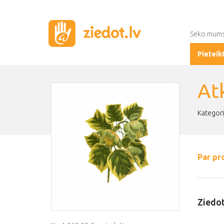
Seko mum
Pieteik
At
Kategori
Par pr
Ziedot