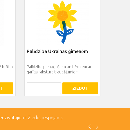
i
Palīdzība Ukrainas ģimenēm
ē brālim
Palīdzība pieaugušiem un bērniem ar
garīga rakstura traucējumiem
OT
ZIEDOT
iedzīvotājiem! Ziedot iespējams