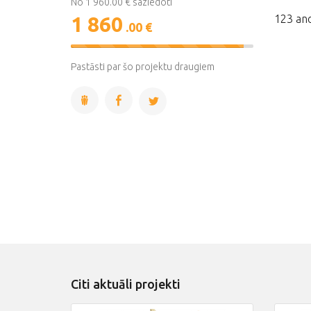
No 1 960.00 € saziedoti
1 860
123 ano
.00 €
95%
Complete
Pastāsti par šo projektu draugiem
Citi aktuāli projekti