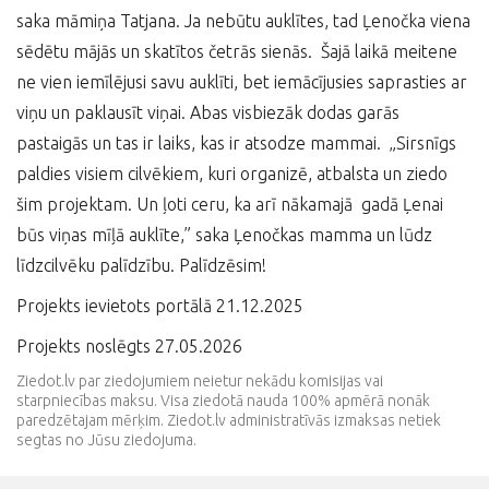
saka māmiņa Tatjana. Ja nebūtu auklītes, tad Ļenočka viena
sēdētu mājās un skatītos četrās sienās. Šajā laikā meitene
ne vien iemīlējusi savu auklīti, bet iemācījusies saprasties ar
viņu un paklausīt viņai. Abas visbiezāk dodas garās
pastaigās un tas ir laiks, kas ir atsodze mammai. „Sirsnīgs
paldies visiem cilvēkiem, kuri organizē, atbalsta un ziedo
šim projektam. Un ļoti ceru, ka arī nākamajā gadā Ļenai
būs viņas mīļā auklīte,” saka Ļenočkas mamma un lūdz
līdzcilvēku palīdzību. Palīdzēsim!
Projekts ievietots portālā 21.12.2025
Projekts noslēgts 27.05.2026
Ziedot.lv par ziedojumiem neietur nekādu komisijas vai
starpniecības maksu. Visa ziedotā nauda 100% apmērā nonāk
paredzētajam mērķim. Ziedot.lv administratīvās izmaksas netiek
segtas no Jūsu ziedojuma.