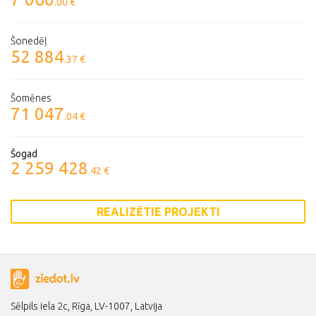
.00 €
Šonedēļ
52 884
.37 €
Šomēnes
71 047
.04 €
Šogad
2 259 428
.42 €
REALIZĒTIE PROJEKTI
Sēlpils iela 2c, Rīga, LV-1007, Latvija