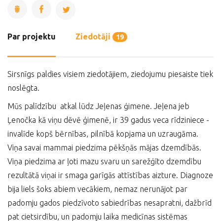
Par projektu
Ziedotāji
19
Sirsnīgs paldies visiem ziedotājiem, ziedojumu piesaiste tiek
noslēgta.
Mūs palīdzību atkal lūdz Jeļenas ģimene. Jeļena jeb
Ļenočka kā viņu dēvē ģimenē, ir 39 gadus veca rīdziniece -
invalīde kopš bērnības, pilnībā kopjama un uzraugāma.
Viņa savai mammai piedzima pēkšņās mājas dzemdībās.
Viņa piedzima ar ļoti mazu svaru un sarežģīto dzemdību
rezultātā viņai ir smaga garīgās attīstības aizture. Diagnoze
bija liels šoks abiem vecākiem, nemaz nerunājot par
padomju gados piedzīvoto sabiedrības nesapratni, dažbrīd
pat cietsirdību, un padomju laika medicīnas sistēmas