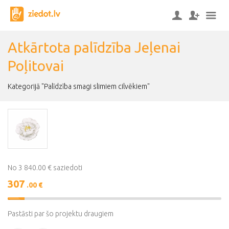
Atkārtota palīdzība Jeļenai
Poļitovai
Kategorijā "Palīdzība smagi slimiem cilvēkiem"
No 3 840.00 € saziedoti
307
.00 €
8%
Complete
Pastāsti par šo projektu draugiem