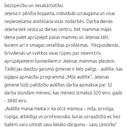
bezspēcību un nesakārtotību.
Jeļena ir pilnībā kopjama, individuāli uzraugāma un viņai
nepieciešama asistēšana visās nodarbēs. Darba dienās
Jeļena tiek vesta uz dienas centru, bet mammai mājās
diena paiet aprūpējot pašas mammu un Jeļenas tēti,
kuriem arī ir smagas veselības problēmas. Pēcpusdienās,
brīvdienās un svētkos visas rūpes par visiem trīs
aprūpējamiem tuviniekiem ir Jeļenas mammas pleciem.
Tādēļ jau daudzu garumā ģimenei ir liels palīgs - auklīte, kas
izgājusi apmācību programmā „Mīļā auklīte”. Jeļenas
ģimene lūdz palīdzību auklītes darba apmaksai par 32
darba stundām mēnesī, kas mēnesī izmaksā 320 eiro, gadā
- 3840 eiro.
„Auklīte manai meitai ir kā otrā māmiņa – mīļa, sirsnīga,
rūpīga, atbildīga un profesionāla, kuras uzraudzībā es bez
bailēm varu uzticēt savu lielāko dārgumu - savu Ļenočku”