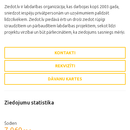
Ziedot.lv ir labdarības organizācija, kas darbojas kopš 2003.gada,
sniedzot iespēju privātpersonām un uzņēmumiem palīdzēt
līdzcilvēkiem. Ziedot.lv piedāvā ērti un droši ziedot rūpīgi
izraudzītiem un pārbaudītiem labdarības projektiem, sekot līdzi
projektu virzībai un būt pārliecinātiem, ka ziedojums sasniegs mērķi.
KONTAKTI
REKVIZĪTI
DĀVANU KARTES
Ziedojumu statistika
Šodien
7 060