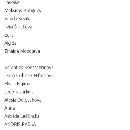
Laveiķe
Maksims Bobiļevs
Vanda Kezika
Ilvija Širjakova
Egils
Aigida
Zinaida Mozoļeva
Valentins Konstantinovs
Dana Cebere-Nifantova
Elvira Eigima
Jegors Jarkins
Alesja Dolgashova
Anna
Astrīda Leščinska
ANDRIS RABŠA