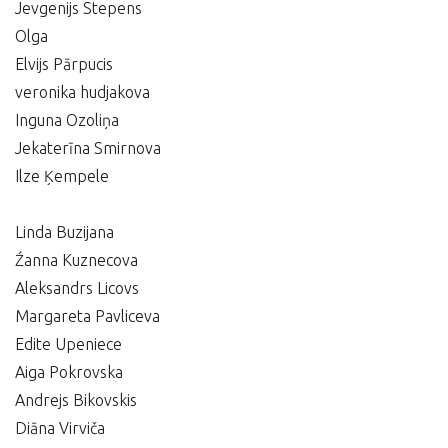
Jevgenijs Stepens
Olga
Elvijs Pārpucis
veronika hudjakova
Inguna Ozoliņa
Jekaterīna Smirnova
Ilze Ķempele
Linda Buzijana
Źanna Kuznecova
Aleksandrs Licovs
Margareta Pavliceva
Edite Upeniece
Aiga Pokrovska
Andrejs Bikovskis
Diāna Virviča