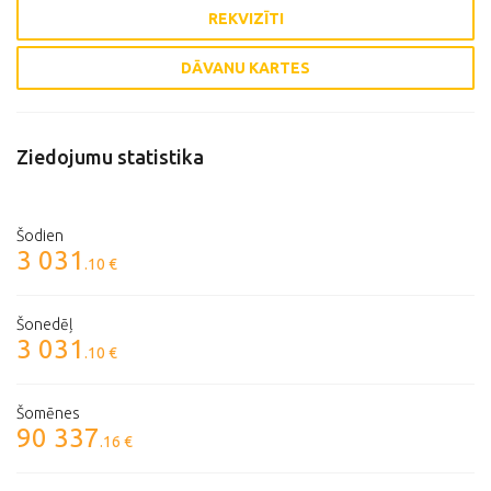
REKVIZĪTI
DĀVANU KARTES
Ziedojumu statistika
Šodien
3 031
.10 €
Šonedēļ
3 031
.10 €
Šomēnes
90 337
.16 €