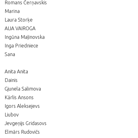
Romans Čerņavskis
Marina
Laura Storķe
AIJA VAIROGA
Ingūna Maļinovska
Inga Priedniece
Sana
Anita Anita
Dainis
Gjunela Salimova
Kārlis Ansons
Igors Aleksejevs
Liubov
Jevgeņijs Gridasovs
Elmārs Rudovičs