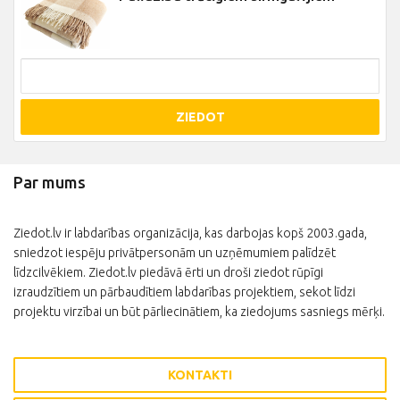
ZIEDOT
Par mums
Ziedot.lv ir labdarības organizācija, kas darbojas kopš 2003.gada,
sniedzot iespēju privātpersonām un uzņēmumiem palīdzēt
līdzcilvēkiem. Ziedot.lv piedāvā ērti un droši ziedot rūpīgi
izraudzītiem un pārbaudītiem labdarības projektiem, sekot līdzi
projektu virzībai un būt pārliecinātiem, ka ziedojums sasniegs mērķi.
KONTAKTI