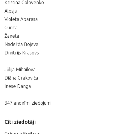
Kristina Golovenko
Alesja
Violeta Abarasa
Gunita
Žaneta
Nadežda Bojeva
Dmitrijs Krasovs
Jūlija Mihailova
Diāna Grakoviča
Inese Danga
347 anonīmi ziedojumi
Citi ziedotāji