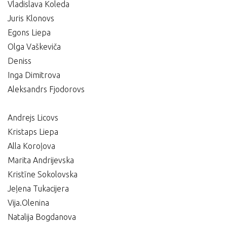
Vladislava Koleda
Juris Klonovs
Egons Liepa
Olga Vaškeviča
Deniss
Inga Dimitrova
Aleksandrs Fjodorovs
Andrejs Licovs
Kristaps Liepa
Alla Koroļova
Marita Andrijevska
Kristīne Sokolovska
Jeļena Tukacijera
Vija.Olenina
Natalija Bogdanova