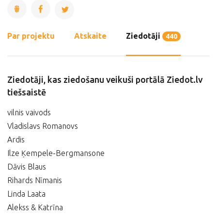
Par projektu
Atskaite
Ziedotāji
440
Ziedotāji, kas ziedošanu veikuši portālā Ziedot.lv
tiešsaistē
vilnis vaivods
Vladislavs Romanovs
Ardis
Ilze Ķempele-Bergmansone
Dāvis Blaus
Rihards Nīmanis
Linda Laata
Alekss & Katrīna