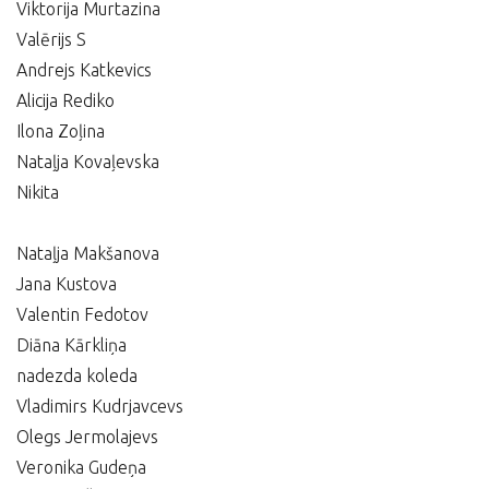
Viktorija Murtazina
Valērijs S
Andrejs Katkevics
Alicija Rediko
Ilona Zoļina
Nataļja Kovaļevska
Nikita
Nataļja Makšanova
Jana Kustova
Valentin Fedotov
Diāna Kārkliņa
nadezda koleda
Vladimirs Kudrjavcevs
Olegs Jermolajevs
Veronika Gudeņa