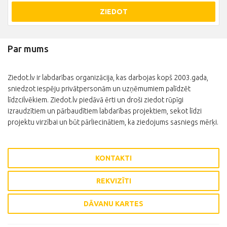
ZIEDOT
Par mums
Ziedot.lv ir labdarības organizācija, kas darbojas kopš 2003.gada,
sniedzot iespēju privātpersonām un uzņēmumiem palīdzēt
līdzcilvēkiem. Ziedot.lv piedāvā ērti un droši ziedot rūpīgi
izraudzītiem un pārbaudītiem labdarības projektiem, sekot līdzi
projektu virzībai un būt pārliecinātiem, ka ziedojums sasniegs mērķi.
KONTAKTI
REKVIZĪTI
DĀVANU KARTES