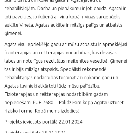
Starp darbu un ikdienas gaitām Agata jāved uz
rehabilitācijām. Darba un pienākumu ir ļoti daudz. Agatai ir
ļoti paveicies, jo ikdienā ar viņu kopā ir viņas sargeņģelis
auklīte Vineta. Agatas auklīte ir milzīgs palīgs un atbalsts
ģimenei.
Agata visu iepriekšējo gadu ar mūsu atbalstu ir apmeklējusi
fizioterapijas un reitterapijas nodarbības, kas devušas
labus un noturīgus rezultātus meitenītes veselībā. Ģimenei
tas ir bijis milzīgs atspaids. Speciālisti rekomendē
rehabilitācijas nodarbības turpināt arī nākamo gadu un
Agatas tuvinieki atkārtoti lūdz mūsu palīdzību.
Fizioterapijas un reitterapijas nodarbībām gadam
nepieciešami EUR 7680,-. Palīdzēsim kopā Agatai uzturēt
fizisko formu! Kopā mums izdodies!
Projekts ievietots portālā 22.01.2024
Projekts noslēgts 29.11.2024