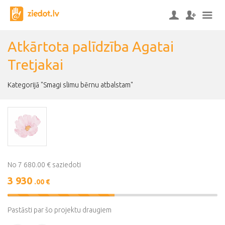
Atkārtota palīdzība Agatai
Tretjakai
Kategorijā "Smagi slimu bērnu atbalstam"
No 7 680.00 € saziedoti
3 930
.00 €
51%
Complete
Pastāsti par šo projektu draugiem