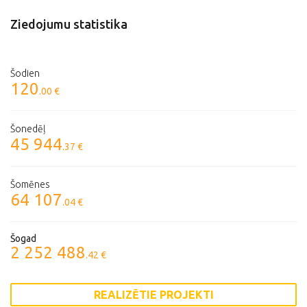
Ziedojumu statistika
Šodien
120
.00 €
Šonedēļ
45 944
.37 €
Šomēnes
64 107
.04 €
Šogad
2 252 488
.42 €
REALIZĒTIE PROJEKTI