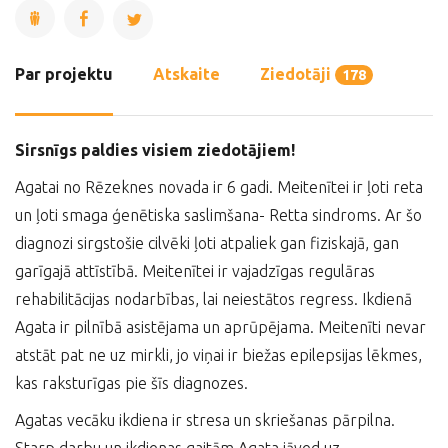
Par projektu
Atskaite
Ziedotāji
178
Sirsnīgs paldies visiem ziedotājiem!
Agatai no Rēzeknes novada ir 6 gadi. Meitenītei ir ļoti reta
un ļoti smaga ģenētiska saslimšana- Retta sindroms. Ar šo
diagnozi sirgstošie cilvēki ļoti atpaliek gan fiziskajā, gan
garīgajā attīstībā. Meitenītei ir vajadzīgas regulāras
rehabilitācijas nodarbības, lai neiestātos regress. Ikdienā
Agata ir pilnībā asistējama un aprūpējama. Meitenīti nevar
atstāt pat ne uz mirkli, jo viņai ir biežas epilepsijas lēkmes,
kas raksturīgas pie šīs diagnozes.
Agatas vecāku ikdiena ir stresa un skriešanas pārpilna.