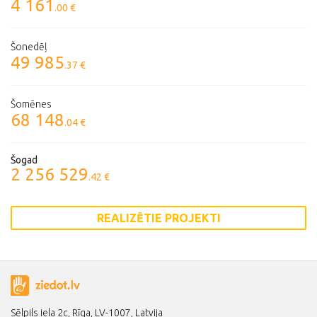
4 161
.00 €
Šonedēļ
49 985
.37 €
Šomēnes
68 148
.04 €
Šogad
2 256 529
.42 €
REALIZĒTIE PROJEKTI
Sēlpils iela 2c, Rīga, LV-1007, Latvija