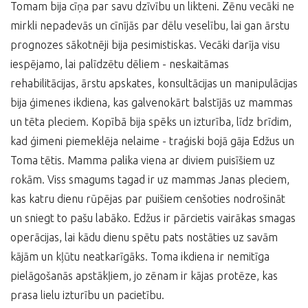
Tomam bija cīņa par savu dzīvību un likteni. Zēnu vecāki ne
mirkli nepadevās un cīnījās par dēlu veselību, lai gan ārstu
prognozes sākotnēji bija pesimistiskas. Vecāki darīja visu
iespējamo, lai palīdzētu dēliem - neskaitāmas
rehabilitācijas, ārstu apskates, konsultācijas un manipulācijas
bija ģimenes ikdiena, kas galvenokārt balstījās uz mammas
un tēta pleciem. Kopībā bija spēks un izturība, līdz brīdim,
kad ģimeni piemeklēja nelaime - traģiski bojā gāja Edžus un
Toma tētis. Mamma palika viena ar diviem puisīšiem uz
rokām. Viss smagums tagad ir uz mammas Janas pleciem,
kas katru dienu rūpējas par puišiem cenšoties nodrošināt
un sniegt to pašu labāko. Edžus ir pārcietis vairākas smagas
operācijas, lai kādu dienu spētu pats nostāties uz savām
kājām un kļūtu neatkarīgāks. Toma ikdiena ir nemitīga
pielāgošanās apstākļiem, jo zēnam ir kājas protēze, kas
prasa lielu izturību un pacietību.