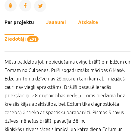
Par projektu
Jaunumi
Atskaite
Ziedotāji
291
Mūsu palīdzība ļoti nepieciešama dvīņu brālīšiem Edžum un
Tomam no Gulbenes. Puiši šogad uzsāks mācības 6 klasē.
Edžu un Tomu dzīve nav žēlojusi un tam kam abi ir izgājuši
cauri nav viegli aprakstāms. Brālīši pasaulē ieradās
priekšlaicīgi- 28 grūtniecības nedēļā. Toms piedzima bez
kreisās kājas apakšstilba, bet Edžum tika diagnosticēta
cerebrālā trieka ar spastisku paraparēzi. Pirmos 5 savus
dzīves mēnešus brālīši pavadīja Bērnu
klīniskās universitātes slimnīcā, un katra diena Edžum un