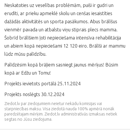
Neskatoties uz veselības problēmām, puiši ir gudri un
erudīti, ar prieku apmeklē skolu un cenšas iesaistīties
dažādās aktivitātēs un sporta pasākumos. Abus brālīšus
vienmēr pavada un atbalstu viņu stiprais plecs mamma.
Šobrīd brālīšiem ļoti nepieciešama intensīva rehabilitācija
un abiem kopā nepieciešami 12 120 eiro. Brālīši ar mammu
lūdz mūsu palīdzību.
Palīdzēsim kopā brāļiem sasniegt jaunus mērķus! Būsim
kopā ar Edžu un Tomu!
Projekts ievietots portālā 25.11.2024
Projekts noslēgts 30.12.2024
Ziedot.lv par ziedojumiem neietur nekādu komisijas vai
starpniecības maksu. Visa ziedotā nauda 100% apmērā nonāk
paredzētajam mērķim. Ziedot.lv administratīvās izmaksas netiek
segtas no Jūsu ziedojuma.