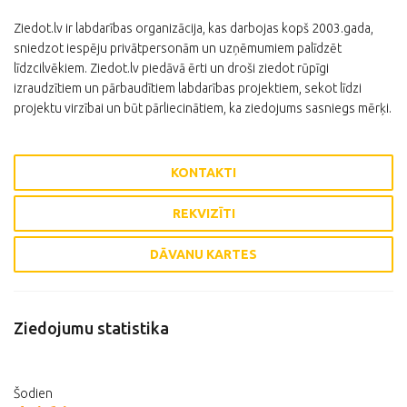
Ziedot.lv ir labdarības organizācija, kas darbojas kopš 2003.gada,
sniedzot iespēju privātpersonām un uzņēmumiem palīdzēt
līdzcilvēkiem. Ziedot.lv piedāvā ērti un droši ziedot rūpīgi
izraudzītiem un pārbaudītiem labdarības projektiem, sekot līdzi
projektu virzībai un būt pārliecinātiem, ka ziedojums sasniegs mērķi.
KONTAKTI
REKVIZĪTI
DĀVANU KARTES
Ziedojumu statistika
Šodien