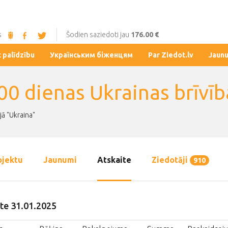
s
Šodien saziedoti jau
176.00 €
t palīdzību
Українським біженцям
Par Ziedot.lv
Jaun
00 dienas Ukrainas brīvīb
jā "Ukraina"
ojektu
Jaunumi
Atskaite
Ziedotāji
910
te 31.01.2025