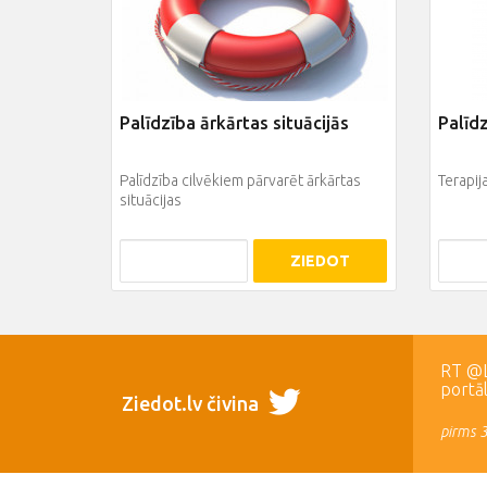
Palīdzība ārkārtas situācijās
Palīd
Palīdzība cilvēkiem pārvarēt ārkārtas
Terapi
situācijas
ZIEDOT
RT @LR
portā
Ziedot.lv čivina
pirms 