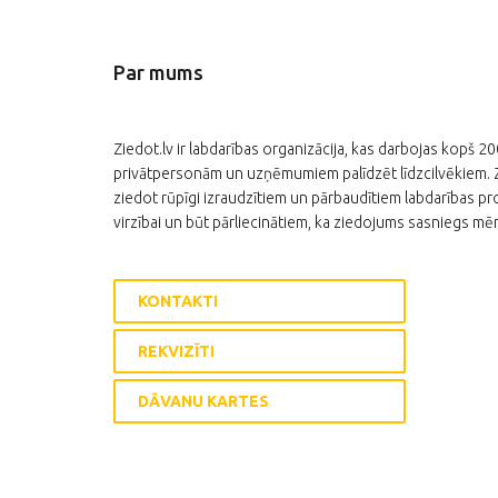
Par mums
Ziedot.lv ir labdarības organizācija, kas darbojas kopš 2
privātpersonām un uzņēmumiem palīdzēt līdzcilvēkiem. Zi
ziedot rūpīgi izraudzītiem un pārbaudītiem labdarības pro
virzībai un būt pārliecinātiem, ka ziedojums sasniegs mēr
KONTAKTI
REKVIZĪTI
DĀVANU KARTES