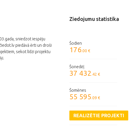
Ziedojumu statistika
003.gada, sniedzot iespēju
Šodien
edot.lv piedāvā ērti un droši
176
.00 €
jektiem, sekot līdzi projektu
ķi.
Šonedēļ
37 432
.42 €
Šomēnes
55 595
.09 €
REALIZĒTIE PROJEKTI