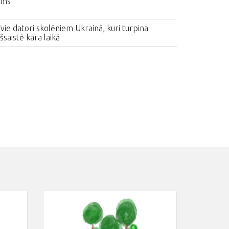
ums
vie datori skolēniem Ukrainā, kuri turpina
šsaistē kara laikā