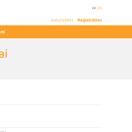
LV
EN
Autorizēties
Reģistrēties
umi
ai