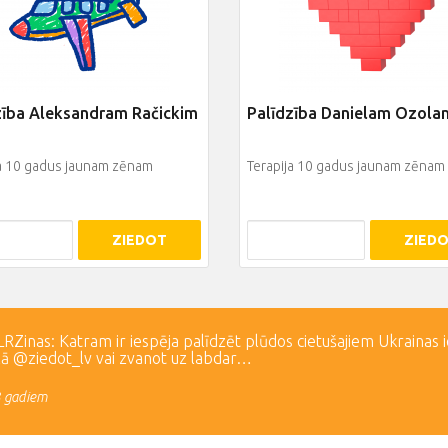
zība Aleksandram Račickim
Palīdzība Danielam Ozola
ja 10 gadus jaunam zēnam
Terapija 10 gadus jaunam zēnam
ZIEDOT
ZIED
Zinas: Katram ir iespēja palīdzēt plūdos cietušajiem Ukrainas 
lā @ziedot_lv vai zvanot uz labdar…
3 gadiem