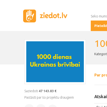
Seko mum
Pieteik
10
Kategori
Par pr
Saziedoti
47 143.83 €
Atskai
Pastāsti par šo projektu draugiem