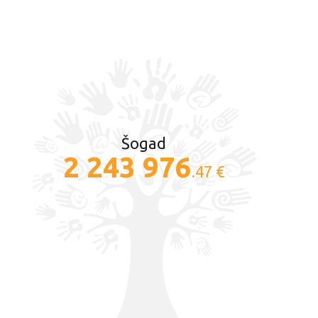
Šogad
2 243 976
.47 €