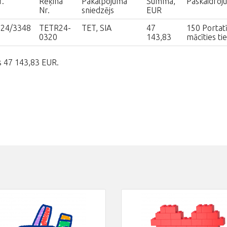
.
Rēķina
Pakalpojuma
Summa,
Paskaidroj
Nr.
sniedzējs
EUR
024/3348
TETR24-
TET, SIA
47
150 Portatī
0320
143,83
mācīties tie
ts 47 143,83 EUR.