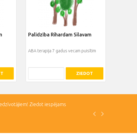
m
Palīdzība Rihardam Silavam
ABA terapija 7 gadus vecam puisītim
OT
ZIEDOT
iedzīvotājiem! Ziedot iespējams