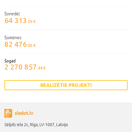
Šonedēļ
64 313
.39 €
Šomēnes
82 476
.06 €
Šogad
2 270 857
.44 €
REALIZĒTIE PROJEKTI
Sēlpils iela 2c, Rīga, LV-1007, Latvija