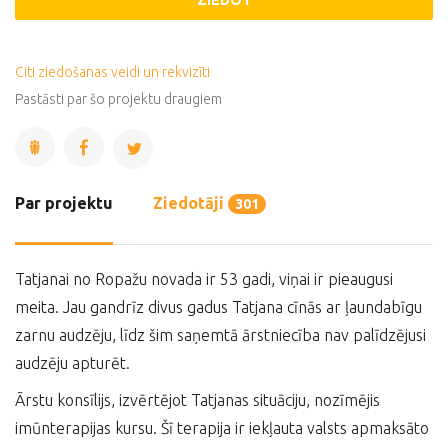
ZIEDOT
Citi ziedošanas veidi un rekvizīti
Pastāsti par šo projektu draugiem
Par projektu
Ziedotāji
301
Tatjanai no Ropažu novada ir 53 gadi, viņai ir pieaugusi
meita. Jau gandrīz divus gadus Tatjana cīnās ar ļaundabīgu
zarnu audzēju, līdz šim saņemtā ārstniecība nav palīdzējusi
audzēju apturēt.
Ārstu konsīlijs, izvērtējot Tatjanas situāciju, nozīmējis
imūnterapijas kursu. Šī terapija ir iekļauta valsts apmaksāto