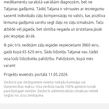
medikamentu sarakstā vairākām diagnozēm, bet ne
Tatjanas gadījumā. Tādēļ Tatjana ir vērsusies ar iesniegumu
saņemt individuālu zāļu kompensāciju no valsts, kas pozitīva
lēmuma gadījumā varētu segt daļu no zāļu izmaksām. Taču
atbilde vēl jāgaida, bet slimība negaida un ārstēšana jāsāk
pēc iespējas ātrāk.
Ik pēc trīs nedēļām zāļu iegādei nepieciešami 3860 eiro,
gadā kopā 65 620 eiro. Šādu līdzekļu Tatjanai nav, tādēļ
viņa lūdz līdzcilvēku palīdzību. Palīdzēsim, kopā mēs
varam!
Projekts ievietots portālā 11.05.2026
Ziedot.lv par ziedojumiem neietur nekādu komisijas vai
starpniecības maksu. Visa ziedotā nauda 100% apmērā nonāk
paredzētajam mērķim. Ziedot.lv administratīvās izmaksas netiek
segtas no Jūsu ziedojuma.