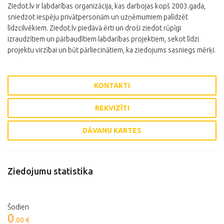
Ziedot.lv ir labdarības organizācija, kas darbojas kopš 2003.gada,
sniedzot iespēju privātpersonām un uzņēmumiem palīdzēt
līdzcilvēkiem. Ziedot.lv piedāvā ērti un droši ziedot rūpīgi
izraudzītiem un pārbaudītiem labdarības projektiem, sekot līdzi
projektu virzībai un būt pārliecinātiem, ka ziedojums sasniegs mērķi.
KONTAKTI
REKVIZĪTI
DĀVANU KARTES
Ziedojumu statistika
Šodien
0
.00 €