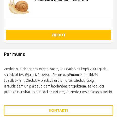
ZIEDOT
Par mums
Ziedot.lv ir labdarības organizācija, kas darbojas kopš 2003.gada,
sniedzot iespēju privātpersonām un uzņēmumiem palīdzēt
līdzcilvēkiem. Ziedot.lv piedāvā ērti un droši ziedot rūpīgi
izraudzītiem un pārbaudītiem labdarības projektiem, sekot līdzi
projektu virzībai un būt pārliecinātiem, ka ziedojums sasniegs mērķi.
KONTAKTI