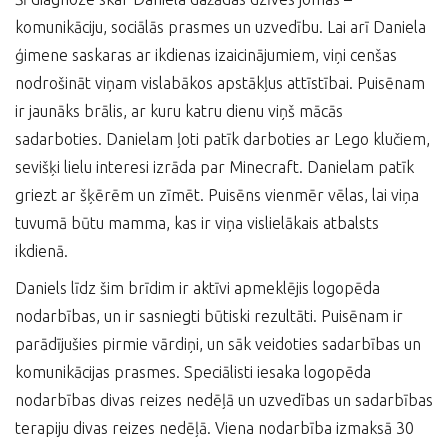
komunikāciju, sociālās prasmes un uzvedību. Lai arī Daniela
ģimene saskaras ar ikdienas izaicinājumiem, viņi cenšas
nodrošināt viņam vislabākos apstākļus attīstībai. Puisēnam
ir jaunāks brālis, ar kuru katru dienu viņš mācās
sadarboties. Danielam ļoti patīk darboties ar Lego klučiem,
sevišķi lielu interesi izrāda par Minecraft. Danielam patīk
griezt ar šķērēm un zīmēt. Puisēns vienmēr vēlas, lai viņa
tuvumā būtu mamma, kas ir viņa vislielākais atbalsts
ikdienā.
Daniels līdz šim brīdim ir aktīvi apmeklējis logopēda
nodarbības, un ir sasniegti būtiski rezultāti. Puisēnam ir
parādījušies pirmie vārdiņi, un sāk veidoties sadarbības un
komunikācijas prasmes. Speciālisti iesaka logopēda
nodarbības divas reizes nedēļā un uzvedības un sadarbības
terapiju divas reizes nedēļā. Viena nodarbība izmaksā 30