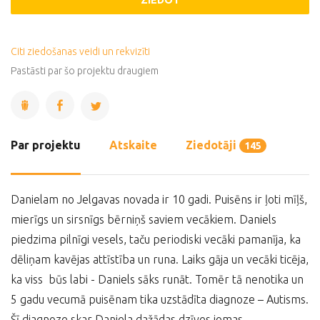
ZIEDOT
Citi ziedošanas veidi un rekvizīti
Pastāsti par šo projektu draugiem
Par projektu
Atskaite
Ziedotāji
145
Danielam no Jelgavas novada ir 10 gadi. Puisēns ir ļoti mīļš,
mierīgs un sirsnīgs bērniņš saviem vecākiem. Daniels
piedzima pilnīgi vesels, taču periodiski vecāki pamanīja, ka
dēliņam kavējas attīstība un runa. Laiks gāja un vecāki ticēja,
ka viss būs labi - Daniels sāks runāt. Tomēr tā nenotika un
5 gadu vecumā puisēnam tika uzstādīta diagnoze – Autisms.
Šī diagnoze skar Daniela dažādas dzīves jomas –