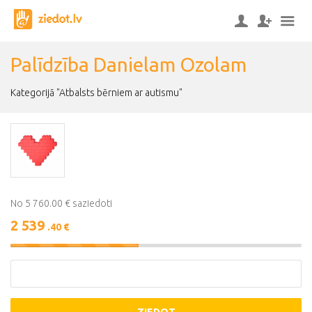
Palīdzība Danielam Ozolam
Kategorijā "Atbalsts bērniem ar autismu"
No 5 760.00 € saziedoti
2 539
.40 €
44%
Complete