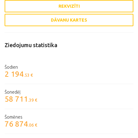
REKVIZĪTI
DĀVANU KARTES
Ziedojumu statistika
Šodien
2 194
.53 €
Šonedēļ
58 711
.39 €
Šomēnes
76 874
.06 €