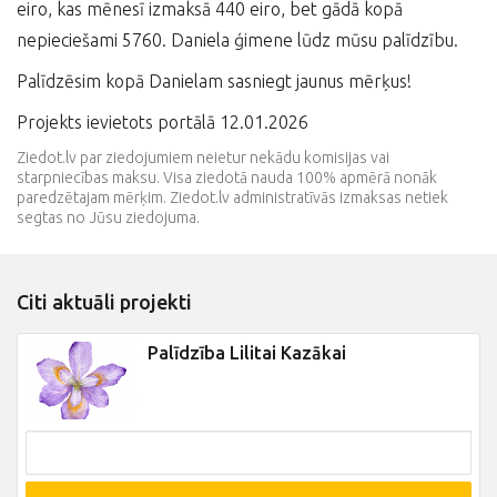
eiro, kas mēnesī izmaksā 440 eiro, bet gādā kopā
nepieciešami 5760. Daniela ģimene lūdz mūsu palīdzību.
Palīdzēsim kopā Danielam sasniegt jaunus mērķus!
Projekts ievietots portālā 12.01.2026
Ziedot.lv par ziedojumiem neietur nekādu komisijas vai
starpniecības maksu. Visa ziedotā nauda 100% apmērā nonāk
paredzētajam mērķim. Ziedot.lv administratīvās izmaksas netiek
segtas no Jūsu ziedojuma.
Citi aktuāli projekti
Palīdzība Lilitai Kazākai