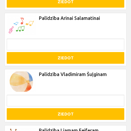
ZIEDOT
Palīdzība Arinai Salamatinai
ZIEDOT
Palīdzība Vladimiram Šuļginam
ZIEDOT
Palīdzība Liamam Feiferam