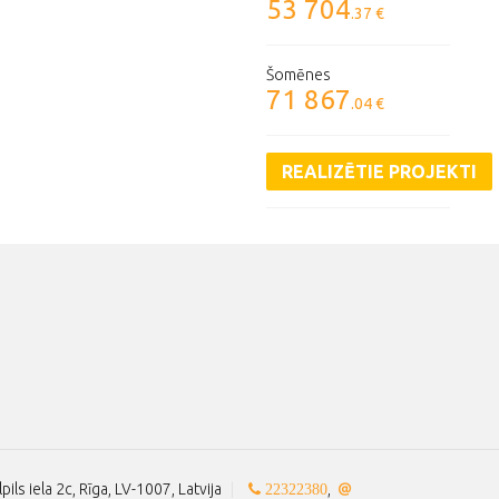
53 704
.37 €
Šomēnes
71 867
.04 €
REALIZĒTIE PROJEKTI
lpils iela 2c, Rīga, LV-1007, Latvija
|
,
22322380