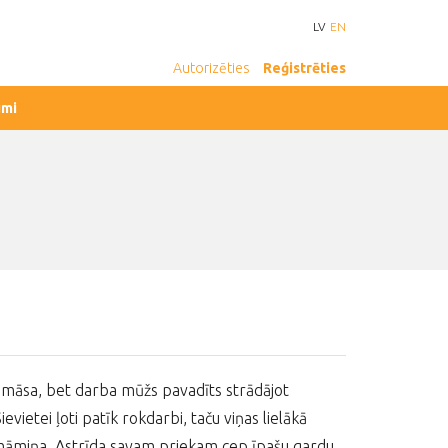
LV
EN
Autorizēties
Reģistrēties
umi
edmāsa, bet darba mūžs pavadīts strādājot
vietei ļoti patīk rokdarbi, taču viņas lielākā
vecmāmiņa. Astrīda savam priekam cep īpašu gardu