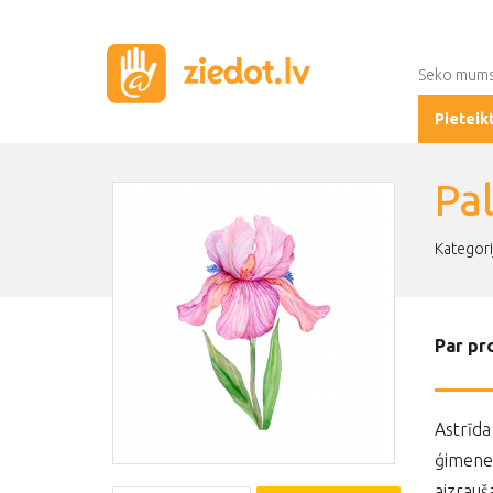
Seko mum
Pieteik
Pal
Kategori
Par pr
Astrīda
ģimenes
aizrauš