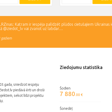
Zinas: Katram ir iespēja palīdzēt plūdos cietušajiem Ukrainas 
lā @ziedot_lv vai zvanot uz labdar…
3 gadiem
Ziedojumu statistika
003.gada, sniedzot iespēju
Šodien
edot.lv piedāvā ērti un droši
7 880
.00 €
jektiem, sekot līdzi projektu
ķi.
Šonedēļ