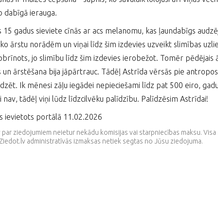
o dabīgā ierauga.
 15 gadus sieviete cīnās ar acs melanomu, kas ļaundabīgs audzējs.
seko ārstu norādēm un viņai līdz šim izdevies uzveikt slimības uzl
pbrīnots, jo slimību līdz šim izdevies ierobežot. Tomēr pēdējais 
 un ārstēšana bija jāpārtrauc. Tādēļ Astrīda vērsās pie antropos
īdzēt. Ik mēnesi zāļu iegādei nepieciešami līdz pat 500 eiro, gad
 nav, tādēļ viņi lūdz līdzcilvēku palīdzību. Palīdzēsim Astrīdai!
s ievietots portālā 11.02.2026
v par ziedojumiem neietur nekādu komisijas vai starpniecības maksu. V
Ziedot.lv administratīvās izmaksas netiek segtas no Jūsu ziedojuma.