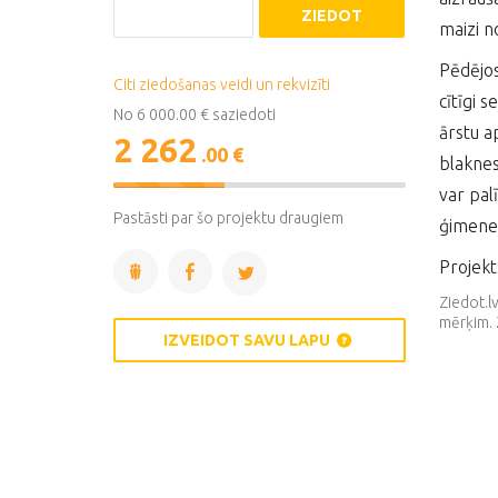
ZIEDOT
maizi n
Pēdējos
Citi ziedošanas veidi un rekvizīti
cītīgi 
No 6 000.00 € saziedoti
ārstu a
2 262
.00 €
blaknes
38%
var pal
Complete
Pastāsti par šo projektu draugiem
ģimenei
Projekt
Ziedot.l
mērķim. 
IZVEIDOT SAVU LAPU