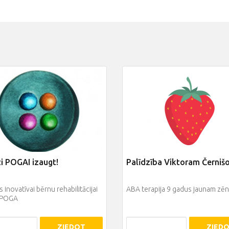
i POGAI izaugt!
Palīdzība Viktoram Černi
s inovatīvai bērnu rehabilitācijai
ABA terapija 9 gadus jaunam zē
 POGA
ZIEDOT
ZIED