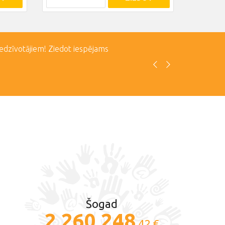
iedzīvotājiem! Ziedot iespējams
Šogad
2 260 248
.42 €