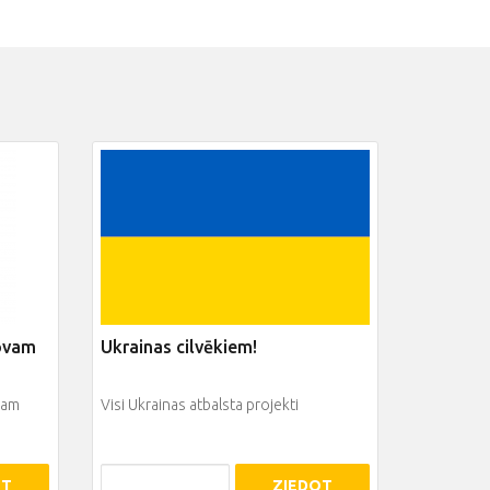
šovam
Ukrainas cilvēkiem!
nam
Visi Ukrainas atbalsta projekti
OT
ZIEDOT