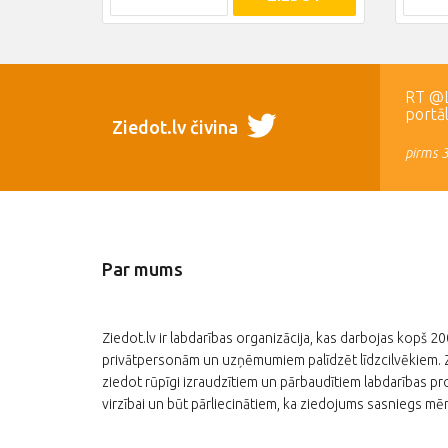
RT @LR
portā
Ziedot.lv čivina
pirms 
Par mums
Ziedot.lv ir labdarības organizācija, kas darbojas kopš 2
privātpersonām un uzņēmumiem palīdzēt līdzcilvēkiem. Zi
ziedot rūpīgi izraudzītiem un pārbaudītiem labdarības pro
virzībai un būt pārliecinātiem, ka ziedojums sasniegs mēr