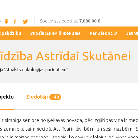
s
Šodien saziedoti jau
7,880.00 €
t palīdzību
Українським біженцям
Par Ziedot.lv
Jaun
īdzība Astrīdai Skutānei
jā "Atbalsts onkoloģijas pacientiem"
ojektu
Ziedotāji
140
 ir sirsnīga seniore no Ķekavas novada, pēc izglītības viņa ir m
 zemnieku saimniecībā. Astrīdai ir divi bērni un seši mazbērni. Sie
anās ir maizes cepšana - sapnis, ko savulaik lolojusi arī viņas 