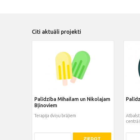
Citi aktuāli projekti
Palīdzība Mihailam un Nikolajam
Palīdz
Bļinoviem
Terapija dvīņu brāļiem
Atbalst
centrā
ZIEDOT