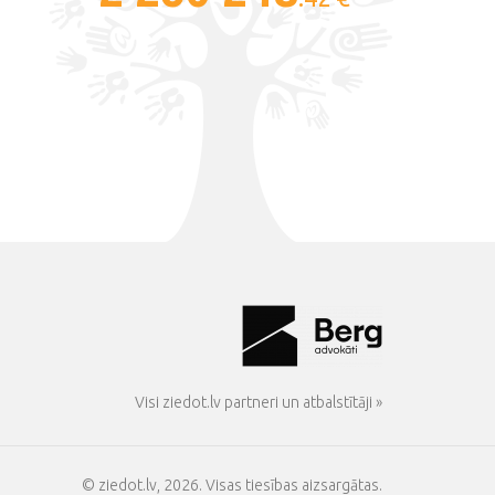
Visi ziedot.lv partneri un atbalstītāji »
© ziedot.lv, 2026. Visas tiesības aizsargātas.