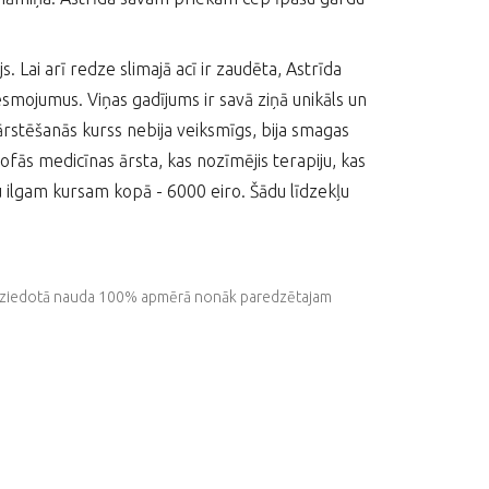
 Lai arī redze slimajā acī ir zaudēta, Astrīda
iesmojumus. Viņas gadījums ir savā ziņā unikāls un
ārstēšanās kurss nebija veiksmīgs, bija smagas
ofās medicīnas ārsta, kas nozīmējis terapiju, kas
u ilgam kursam kopā - 6000 eiro. Šādu līdzekļu
isa ziedotā nauda 100% apmērā nonāk paredzētajam