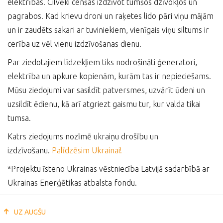
elektrības. Cilvēki cenšas izdzīvot tumšos dzīvokļos un
pagrabos. Kad krievu droni un raķetes lido pāri viņu mājām
un ir zaudēts sakari ar tuviniekiem, vienīgais viņu siltums ir
cerība uz vēl vienu izdzīvošanas dienu.
Par ziedotajiem līdzekļiem tiks nodrošināti ģeneratori,
elektrība un apkure kopienām, kurām tas ir nepieciešams.
Mūsu ziedojumi var sasildīt patversmes, uzvārīt ūdeni un
uzsildīt ēdienu, kā arī atgriezt gaismu tur, kur valda tikai
tumsa.
Katrs ziedojums nozīmē ukraiņu drošību un
izdzīvošanu.
Palīdzēsim Ukrainai!
*Projektu īsteno Ukrainas vēstniecība Latvijā sadarbībā ar
Ukrainas Enerģētikas atbalsta fondu.
UZ AUGŠU