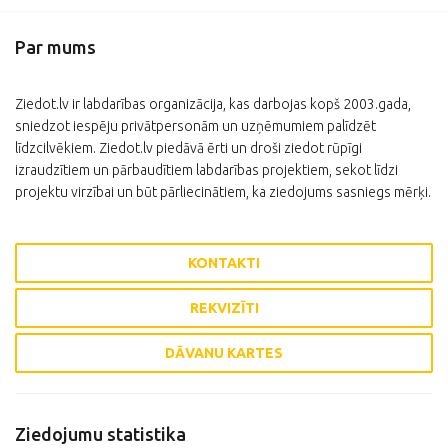
Par mums
Ziedot.lv ir labdarības organizācija, kas darbojas kopš 2003.gada,
sniedzot iespēju privātpersonām un uzņēmumiem palīdzēt
līdzcilvēkiem. Ziedot.lv piedāvā ērti un droši ziedot rūpīgi
izraudzītiem un pārbaudītiem labdarības projektiem, sekot līdzi
projektu virzībai un būt pārliecinātiem, ka ziedojums sasniegs mērķi.
KONTAKTI
REKVIZĪTI
DĀVANU KARTES
Ziedojumu statistika