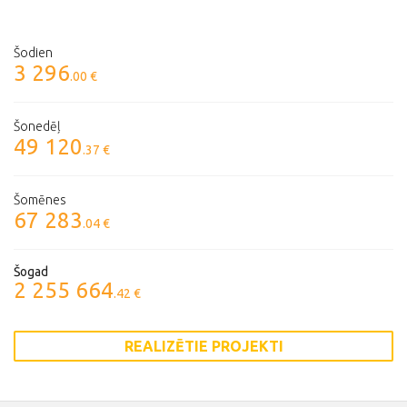
Šodien
3 296
.00 €
Šonedēļ
49 120
.37 €
Šomēnes
67 283
.04 €
Šogad
2 255 664
.42 €
REALIZĒTIE PROJEKTI