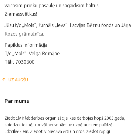
vairosim prieku pasaulē un sagaidīsim baltus
Ziemassvētkus!
Jūsu t/c „Mols”, žurnāls „Ieva”, Latvijas Bērnu fonds un Jāņa
Rozes grāmatnīca.
Papildus informācija:
T/c „Mols”, Velga Romāne
Tālr. 7030300
UZ AUGŠU
Par mums
Ziedot.lv ir labdarības organizācija, kas darbojas kopš 2003.gada,
sniedzot iespēju privātpersonām un uzņēmumiem palīdzēt
līdzcilvēkiem. Ziedot.lv piedāvā ērti un droši ziedot rūpīgi