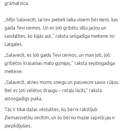
grāmatnīca.
„Mīļo Salavecīti, lai tev pietiek laika visiem bērniem, kas
gaida Tevi ciemos. Un es ļoti gribētu siltu jaciņu un
sandalītes, ko kājās aut,” raksta sešgadīga meitene no
Latgales.
„Salavecīt, es ļoti gaidu Tevi ciemos, un man ļoti, ļoti
gribētos krāsainas matu gumijas,” raksta septiņgadīga
meitene.
„Salavecīt, atnes mums sniegu un pasveicini savus rūķus.
Bet es ļoti vēlētos draugu – rotaļu lācīti,” raksta
astoņgadīgs puika.
Tās ir tikai dažas vēstulītes, ko bērni rakstījuši
Ziemassvētku vecītim, un šo bērnu mazie sapnīši jau ir
piepildījušies.