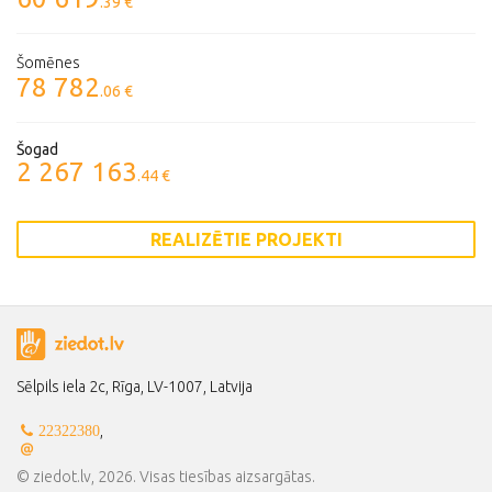
.39 €
Šomēnes
78 782
.06 €
Šogad
2 267 163
.44 €
REALIZĒTIE PROJEKTI
Sēlpils iela 2c, Rīga, LV-1007, Latvija
,
22322380
© ziedot.lv, 2026. Visas tiesības aizsargātas.