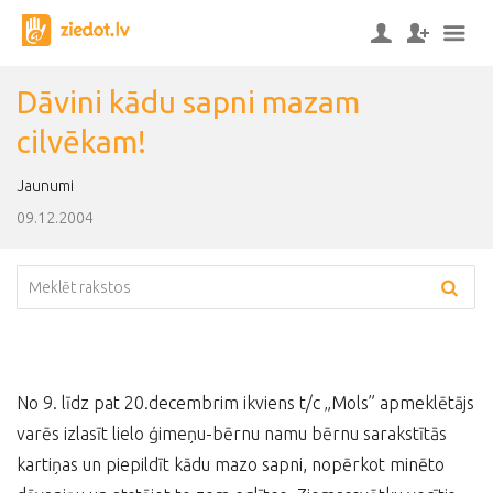
Dāvini kādu sapni mazam
cilvēkam!
Jaunumi
09.12.2004
No 9. līdz pat 20.decembrim ikviens t/c „Mols” apmeklētājs
varēs izlasīt lielo ģimeņu-bērnu namu bērnu sarakstītās
kartiņas un piepildīt kādu mazo sapni, nopērkot minēto