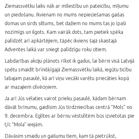
Ziemassvētku laiks nāk ar mīlestību un pateicību, mīļumu
un piedošanu. Ikvienam no mums nepieciešamas gaišas
domas un sirds siltums, bet dažiem no mums tas jo īpaši
nozīmīgs un ilgots. Kam vairāk dots, tam pietiek spēka
palīdzēt arī apkārtējiem, tāpēc ikviens šajā skaistajā
Adventes laikā var sniegt palīdzīgu roku citiem.
Labdarības akciju plānots rīkot ik gadus, lai bērni visā Latvijā
spētu smaidīt brīnišķīgajā Ziemassvētku laikā, iegūtu ticību
labajam pasaulē, kā arī viņu vecāki varētu priecāties kopā
ar mazajiem cilvēciņiem.
Ja arī Jūs vēlaties vairot prieku pasaulē, kādam bērnam
dāvāt brīnumu, gaidīsim Jūs tirdzniecības centrā “Mols” no
9. decembra. Eglītes ar bērnu vēstulītēm būs izvietotas pie
t/c “Mola” ieejām.
Dāvāsim smaidu un gaišumu tiem, kam tā pietrūkst,