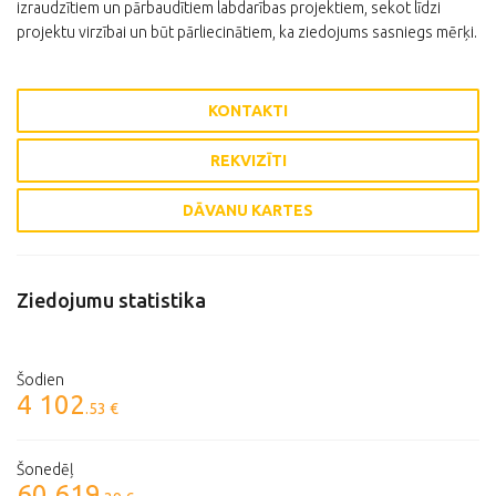
izraudzītiem un pārbaudītiem labdarības projektiem, sekot līdzi
projektu virzībai un būt pārliecinātiem, ka ziedojums sasniegs mērķi.
KONTAKTI
REKVIZĪTI
DĀVANU KARTES
Ziedojumu statistika
Šodien
4 102
.53 €
Šonedēļ
60 619