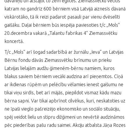
dāvaniņu un atstājot to zem eglītes. Ziemassvētku vecītis
katram no gandrīz 600 bērniem visā Latvijā aiznesīs dāvanā
viskārotāko, tā ik reizi padarot pasauli par vienu dvēselīti
gaišāku. Daļai bērniem būs iespēja paviesoties t/c „Mols”
20.decembra vakarā „Talantu fabrikas 4” Ziemassvētku
koncertā.
T/c „Mols” arī šogad sadarbībā ar žurnālu „Ieva” un Latvijas
Bērnu fondu dāvās Ziemassvētku brīnumu un prieku
Latvijas lielajām audžu ģimenēm-bērnu namiem
, kuros
blakus saviem bērniem vecāki audzina arī pieņemtos. Cīņā
ar ikdienas rūpēm un pelēcību vēlamies ienest gaišumu ne
tikai viņu sirdīs, bet arī mājās, piepildot vismaz kādu mazu
bērna sapni. Var tikai apbrīnot cilvēkus, kuri, neskatoties uz
ne īpaši vieglo pašreizējo ekonomisko un sociālo situāciju,
spēj veidot lielu un stipru dižģimeni un nevērtē audzināmos
pēc piederības pašu radu saimei. Akciju atbalsta Jāņa Rozes