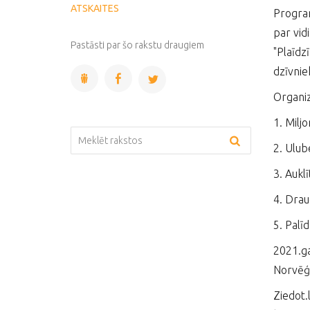
ATSKAITES
Program
par vid
Pastāsti par šo rakstu draugiem
"Plaīdz
dzīvnie
Organiz
1. Milj
2. Ulub
3. Aukl
4. Drau
5. Palī
2021.ga
Norvēģi
Ziedot.l