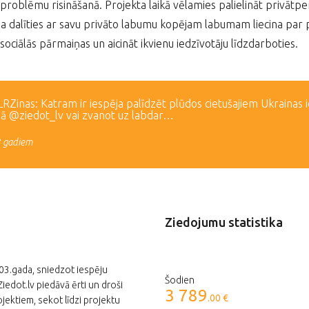
problēmu risināšanā. Projekta laikā vēlamies palielināt privā
a dalīties ar savu privāto labumu kopējam labumam liecina par 
 sociālās pārmaiņas un aicināt ikvienu iedzīvotāju līdzdarboties.
Zinas: Katram ir iespēja palīdzēt plūdos cietušajiem Ukrainas 
lā @ziedot_lv vai zvanot uz labdar…
3 gadiem
Ziedojumu statistika
003.gada, sniedzot iespēju
Šodien
edot.lv piedāvā ērti un droši
3 789
.00 €
jektiem, sekot līdzi projektu