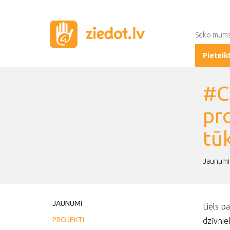
Seko mum
Pieteik
#C
pr
tūk
Jaunumi
JAUNUMI
Liels p
PROJEKTI
dzīvnie