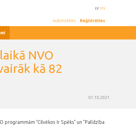
LV
EN
Autorizēties
Reģistrēties
umi
 laikā NVO
airāk kā 82
01.10.2021
VO programmām "Cilvēkos Ir Spēks" un "Palīdzība