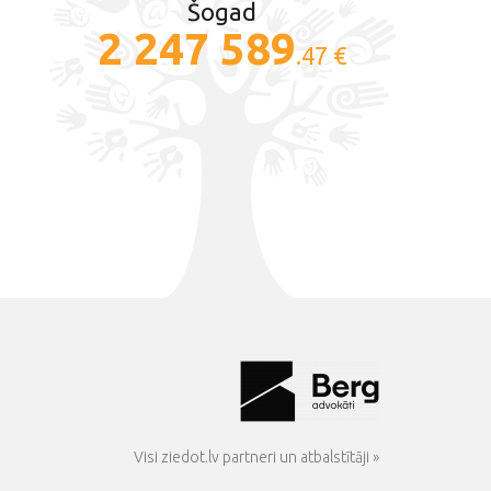
Šogad
2 247 589
.47 €
Visi ziedot.lv partneri un atbalstītāji »