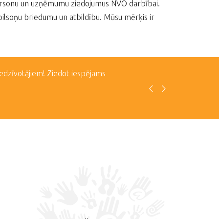
tpersonu un uzņēmumu ziedojumus NVO darbībai.
pilsoņu briedumu un atbildību. Mūsu mērķis ir
iedzīvotājiem! Ziedot iespējams