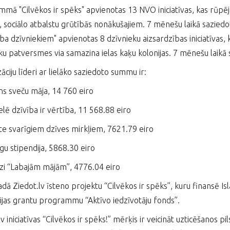
mā "Cilvēkos ir spēks" apvienotas 13 NVO iniciatīvas, kas rūpē
i, sociālo atbalstu grūtībās nonākušajiem. 7 mēnešu laikā sazie
ība dzīvniekiem" apvienotas 8 dzīvnieku aizsardzības iniciatīvas,
ku patversmes via samazina ielas kaķu kolonijas. 7 mēnešu laikā 
āciju līderi ar lielāko saziedoto summu ir:
ons sveču māja, 14 760 eiro
elē dzīvība ir vērtība, 11 568.88 eiro
īte svarīgiem dzīves mirkļiem, 7621.79 eiro
gu stipendija, 5868.30 eiro
dzi “Labajām mājām”, 4776.04 eiro
dā Ziedot.lv īsteno projektu “Cilvēkos ir spēks”, kuru finansē Is
jas grantu programmu “Aktīvo iedzīvotāju fonds”.
v iniciatīvas “Cilvēkos ir spēks!” mērķis ir veicināt uzticēšanos p