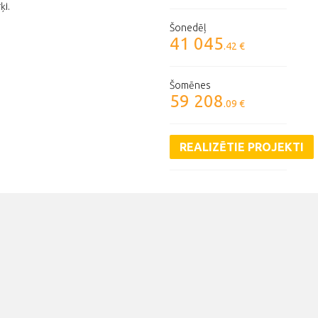
ķi.
Šonedēļ
41 045
.42 €
Šomēnes
59 208
.09 €
REALIZĒTIE PROJEKTI