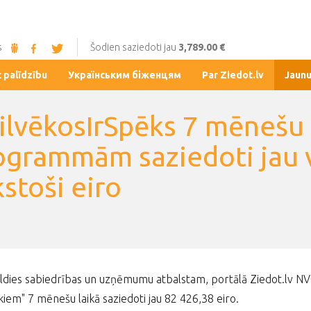
s
Šodien saziedoti jau
3,789.00 €
t palīdzību
Українським біженцям
Par Ziedot.lv
Jaun
ilvēkosIrSpēks 7 mēnešu
ogrammām saziedoti jau v
stoši eiro
aldies sabiedrības un uzņēmumu atbalstam, portālā Ziedot.lv N
kiem" 7 mēnešu laikā saziedoti jau 82 426,38 eiro.