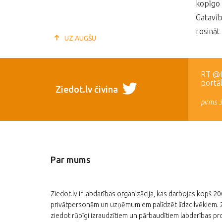
kopīgo 
Gatavīb
rosināt
UZ AUGŠU
RT @LR
portā
Ziedot.lv čivina
pirms 
Par mums
Ziedot.lv ir labdarības organizācija, kas darbojas kopš 2
privātpersonām un uzņēmumiem palīdzēt līdzcilvēkiem. Zi
ziedot rūpīgi izraudzītiem un pārbaudītiem labdarības pro