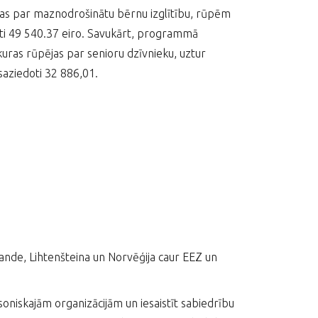
jas par maznodrošinātu bērnu izglītību, rūpēm
doti 49 540.37 eiro. Savukārt, programmā
 kuras rūpējas par senioru dzīvnieku, uztur
saziedoti 32 886,01.
lande, Lihtenšteina un Norvēģija caur EEZ un
ilsoniskajām organizācijām un iesaistīt sabiedrību