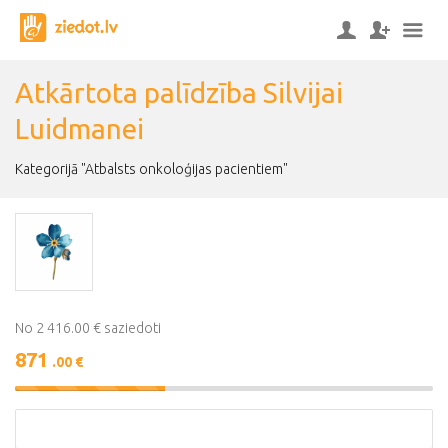
Atkārtota palīdzība Silvijai
Luidmanei
Kategorijā "Atbalsts onkoloģijas pacientiem"
No 2 416.00 € saziedoti
871
.00 €
36%
Complete