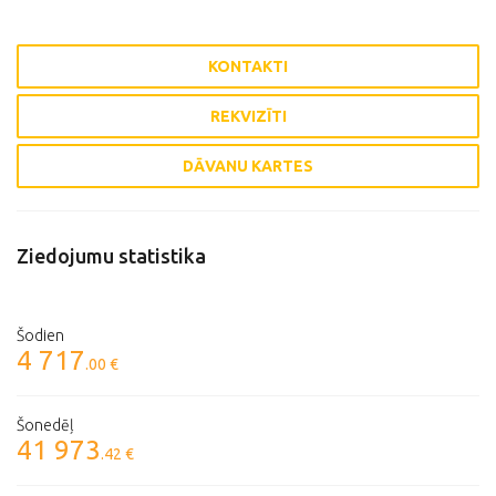
KONTAKTI
REKVIZĪTI
DĀVANU KARTES
Ziedojumu statistika
Šodien
4 717
.00 €
Šonedēļ
41 973
.42 €