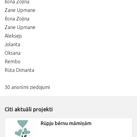
Ilona Zoļina
Zane Upmane
Ilona Zoļina
Zane Upmane
Aleksejs
Jolanta
Oksana
Rembo
Rūta Dimanta
30 anonīmi ziedojumi
Citi aktuāli projekti
Rūpju bērnu māmiņām