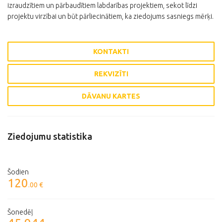
izraudzītiem un pārbaudītiem labdarības projektiem, sekot līdzi
projektu virzībai un būt pārliecinātiem, ka ziedojums sasniegs mērķi.
KONTAKTI
REKVIZĪTI
DĀVANU KARTES
Ziedojumu statistika
Šodien
120
.00 €
Šonedēļ