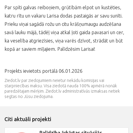
Par spīti galvas reiboņiem, grūtībām elpot un kustēties,
katru rītu un vakaru Larisa dodas pastaigās ar savu sunīti.
Prieku viņai sagādā rožu un citu krāšņumaugu audzēšana
savā lauku mājā, tādēļ viņa atkal ļoti gaida pavasari un cer,
ka veselība atgriezīsies, viņa varēs dzīvot, strādāt un būt
kopā ar saviem mīļajiem. Palīdzēsim Larisai!
Projekts ievietots portālā 06.01.2026
Ziedot.lv par ziedojumiem neietur nekādu komisijas vai
starpniecības maksu. Visa ziedotā nauda 100% apmērā nonāk
paredzētajam mērķim. Ziedot.lv administratīvās izmaksas netiek
segtas no Jūsu ziedojuma.
Citi aktuāli projekti
Palīdzība ārkārtas situācijās