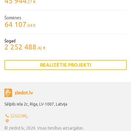
45 944
.37 €
Šomēnes
64 107
.04 €
Šogad
2 252 488
.42 €
REALIZĒTIE PROJEKTI
Sēlpils iela 2c, Rīga, LV-1007, Latvija
,
22322380
© ziedot.lv, 2026. Visas tiesības aizsargātas.