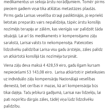
medikamentus un sekoja ārstu norādījumiem. Tomēr pirms
pieciem gadiem viņai tika atklātas metastāzes plaušās.
Pirms gada Larisas veselība strauji pasliktinājās, jo iepriekš
lietotais preparāts vairs nepalīdzēja, tāpēc ārstu konsīlijs
nozīmējis terapiju ar zālēm, kas vienīgās var palīdzēt šāda
situācijā. Lai arī šis medikaments ir kompensējamo zāļu
sarakstā, Larisai valsts to nekompensēja. Pateicoties
līdzcilvēku palīdzībai Larisa visu gadu ārstējās, zāles palīdz
un atkārtotā konsīlijā tās nozīmēja turpināt.
Viena zāļu deva maksā 4 428,59 eiro, gadu ilgam kursam
nepieciešami 53 143,08 eiro. Larisa atkārtoti ir pieteikusies
uz individuālo zāļu kompensāciju Nacionālajā veselības
dienestā, bet cerības ir mazas, kā arī kompensācija būs
tikai daļēja. Taču jebkurā gadījumā, Larisai nav līdzekļu, lai
pati nopirktu dārgās zāles, tādēļ viņa lūdz līdzcilvēku
palīdzību.