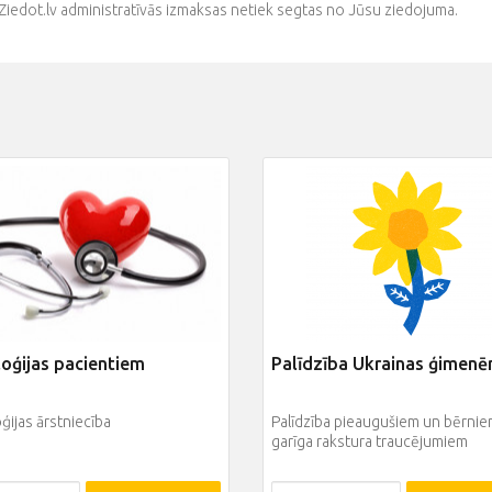
Ziedot.lv administratīvās izmaksas netiek segtas no Jūsu ziedojuma.
oģijas pacientiem
Palīdzība Ukrainas ģimen
ijas ārstniecība
Palīdzība pieaugušiem un bērnie
garīga rakstura traucējumiem