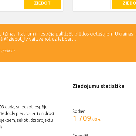
ZIEDOT
ZIED
Zinas: Katram ir iespēja palīdzēt plūdos cietušajiem Ukrainas 
lā @ziedot_lv vai zvanot uz labdar…
3 gadiem
Ziedojumu statistika
003.gada, sniedzot iespēju
Šodien
edot.lv piedāvā ērti un droši
1 709
.00 €
jektiem, sekot līdzi projektu
ķi.