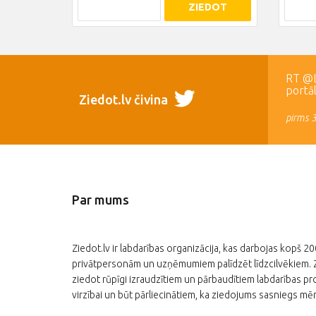
ZIEDOT
RT @LR
portā
Ziedot.lv čivina
pirms 
Par mums
Ziedot.lv ir labdarības organizācija, kas darbojas kopš 2
privātpersonām un uzņēmumiem palīdzēt līdzcilvēkiem. Zi
ziedot rūpīgi izraudzītiem un pārbaudītiem labdarības pro
virzībai un būt pārliecinātiem, ka ziedojums sasniegs mēr