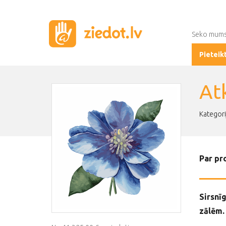
Seko mum
Pieteik
Atk
Kategori
Par pr
Sirsnī
zālēm