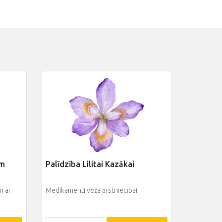
ēm
Palīdzība Lilitai Kazākai
m ar
Medikamenti vēža ārstniecībai