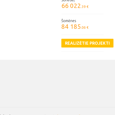
Šonedēļ
66 022
.39 €
Šomēnes
84 185
.06 €
REALIZĒTIE PROJEKTI