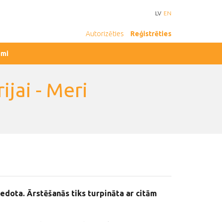
LV
EN
Autorizēties
Reģistrēties
umi
ijai - Meri
edota. Ārstēšanās tiks turpināta ar citām