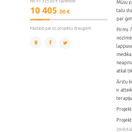
No 41 325.00 € saziedoti
Mūsu pal
10 405
taču stu
.00 €
par ģim
25%
Complete
Pastāsti par šo projektu draugiem
Pirms 7
nozīmēj
lappuse
medikam
neapmak
atkal t
Ārstu k
ir atte
terapij
Projekt
Projekt
Ziedot.l