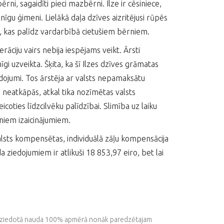
ērni, sagaidīti pieci mazbērni. Ilze ir cēsiniece,
snīgu ģimeni. Lielākā daļa dzīves aizritējusi rūpēs
ā, kas palīdz vardarbībā cietušiem bērniem.
āciju vairs nebija iespējams veikt. Ārsti
īgi uzveikta. Šķita, ka šī Ilzes dzīves grāmatas
veidojumi. Tos ārstēja ar valsts nepamaksātu
neatkāpās, atkal tika nozīmētas valsts
oties līdzcilvēku palīdzībai. Slimība uz laiku
auniem izaicinājumiem.
 valsts kompensētas, individuālā zāļu kompensācija
 ziedojumiem ir atlikuši 18 853,97 eiro, bet lai
isa ziedotā nauda 100% apmērā nonāk paredzētajam