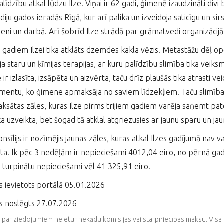
īdzību atkal lūdzu Ilze. Viņai ir 62 gadi, ģimenē izaudzināti divi b
diju gados ieradās Rīgā, kur arī palika un izveidoja saticīgu un sir
eni un darbā. Arī šobrīd Ilze strādā par grāmatvedi organizācij
 gadiem Ilzei tika atklāts dzemdes kakla vēzis. Metastāžu dēļ oper
a staru un ķīmijas terapijas, ar kuru palīdzību slimība tika veiksm
 ir izlasīta, izsāpēta un aizvērta, taču drīz plaušās tika atrasti 
entu, ko ģimene apmaksāja no saviem līdzekļiem. Taču slimība 
sātas zāles, kuras Ilze pirms trijiem gadiem varēja saņemt pateic
ika uzveikta, bet šogad tā atklal atgriezusies ar jaunu sparu un j
onsīlijs ir nozīmējis jaunas zāles, kuras atkal Ilzes gadījumā nav
ikta. Ik pēc 3 nedēļām ir nepieciešami 4012,04 eiro, no pērnā gada
u turpinātu nepieciešami vēl 41 325,91 eiro.
s ievietots portālā 05.01.2026
s noslēgts 27.07.2026
v par ziedojumiem neietur nekādu komisijas vai starpniecības maksu. V