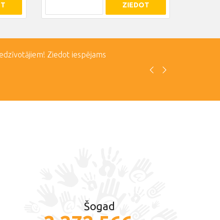
OT
ZIEDOT
iedzīvotājiem! Ziedot iespējams
Šogad