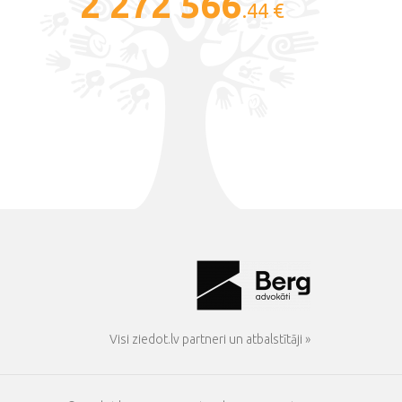
2 272 566
.44 €
Visi ziedot.lv partneri un atbalstītāji »