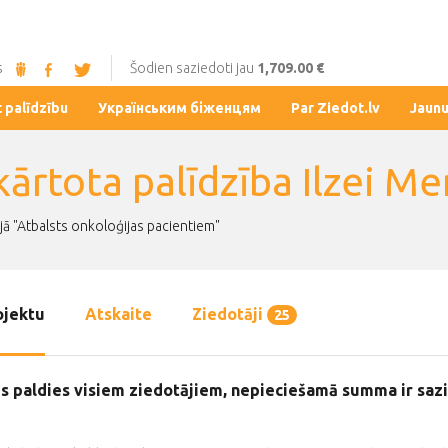
s
Šodien saziedoti jau
1,709.00 €
t palīdzību
Українським біженцям
Par Ziedot.lv
Jaun
ārtota palīdzība Ilzei Mer
jā "Atbalsts onkoloģijas pacientiem"
ojektu
Atskaite
Ziedotāji
25
gs paldies visiem ziedotājiem, nepieciešamā summa ir sazi
.