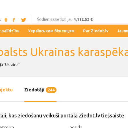
s
Šodien saziedoti jau
4,112.53 €
t palīdzību
Українським біженцям
Par Ziedot.lv
Jaun
balsts Ukrainas karaspē
jā "Ukraina"
ojektu
Ziedotāji
244
āji, kas ziedošanu veikuši portālā Ziedot.lv tiešsaistē
Streļča
Ingrida