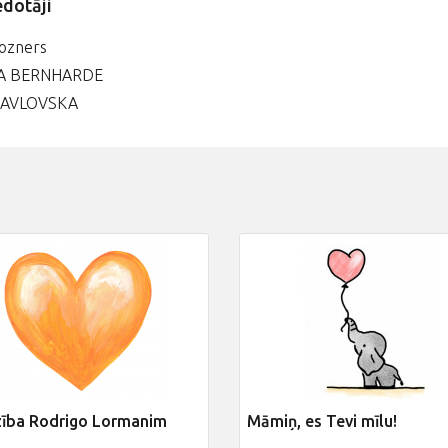
edotāji
Rozners
A BERNHARDE
PAVLOVSKA
zība Rodrigo Lormanim
Māmiņ, es Tevi mīlu!