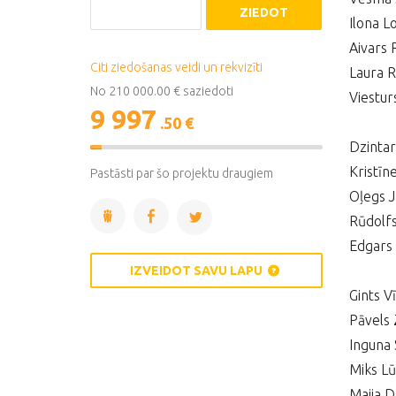
ZIEDOT
Ilona L
Aivars 
Citi ziedošanas veidi un rekvizīti
Laura 
No 210 000.00 € saziedoti
Viestur
9 997
.50 €
Dzintar
5%
Complete
Kristīn
Pastāsti par šo projektu draugiem
Oļegs J
Rūdolfs
Edgars 
IZVEIDOT SAVU LAPU
Gints Vī
Pāvels 
Inguna 
Miks Lū
Maija 