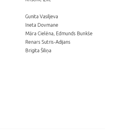
Gunita Vasiljeva
Ineta Dovmane
Māra Cielēna, Edmunds Bunkše
Renars Sutris-Adijans
Brigita Šiliņa