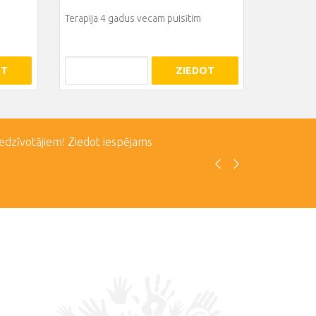
Terapija 4 gadus vecam puisītim
OT
ZIEDOT
iedzīvotājiem! Ziedot iespējams