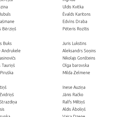
ozina
Uldis Kvitka
Rubuls
Ēvalds Karitons
Rašmane
Edvīns Draba
s Bērziņš
Pēteris Rozītis
s Buks
Juris Lukstins
e Andrukele
Aleksandrs Soņins
asinovičs
Nikolajs Gonšteins
 Tauriņš
Olga barovska
Piruška
Milda Zelmene
tiņš
Inese Auziņa
Zvidriņš
Jānis Račko
Strazdiņa
Ralfs Miltiņš
sis
Aldis Āboliņš
Drunka
Vaira Dzene