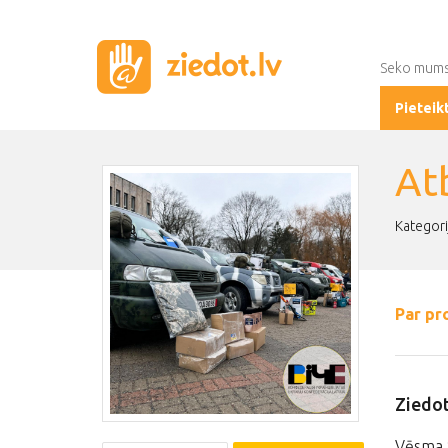
Seko mum
Pieteik
At
Kategori
Par pr
Ziedot
Vēsma 