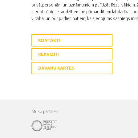
privātpersonām un uzņēmumiem palīdzēt līdzcilvēkiem. Zi
ziedot rūpīgi izraudzītiem un pārbaudītiem labdarības pro
virzībai un būt pārliecinātiem, ka ziedojums sasniegs mēr
KONTAKTI
REKVIZĪTI
DĀVANU KARTES
Mūsu partneri