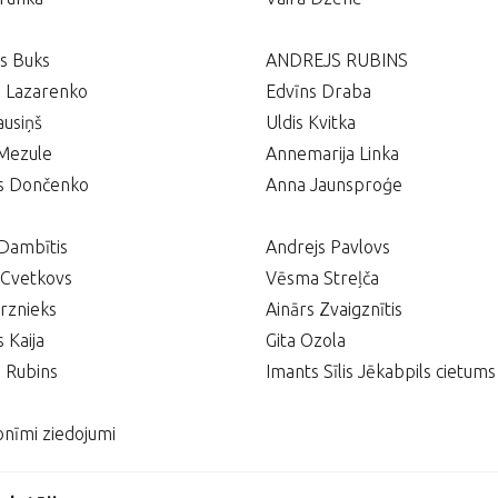
s Buks
ANDREJS RUBINS
 Lazarenko
Edvīns Draba
ausiņš
Uldis Kvitka
 Mezule
Annemarija Linka
 Dončenko
Anna Jaunsproģe
Dambītis
Andrejs Pavlovs
 Cvetkovs
Vēsma Streļča
irznieks
Ainārs Zvaigznītis
 Kaija
Gita Ozola
 Rubins
Imants Sīlis Jēkabpils cietums
nīmi ziedojumi