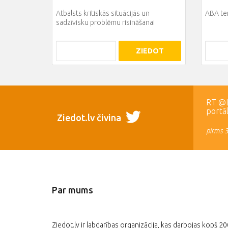
Atbalsts kritiskās situācijās un
ABA te
sadzīvisku problēmu risināšanai
ZIEDOT
RT @LR
portā
Ziedot.lv čivina
pirms 
Par mums
Ziedot.lv ir labdarības organizācija, kas darbojas kopš 2