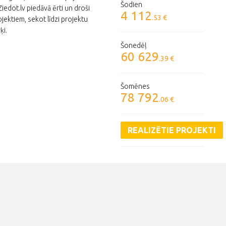
Šodien
edot.lv piedāvā ērti un droši
4 112
.53 €
jektiem, sekot līdzi projektu
ķi.
Šonedēļ
60 629
.39 €
Šomēnes
78 792
.06 €
REALIZĒTIE PROJEKTI