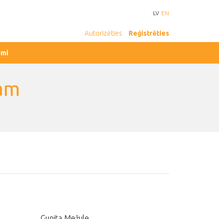
LV
EN
Autorizēties
Reģistrēties
umi
kam
Gunita Mežule