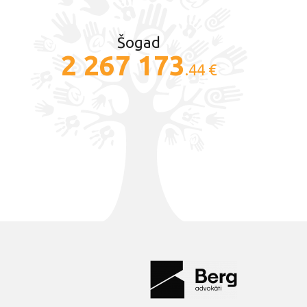
Šogad
2 267 173
.44 €