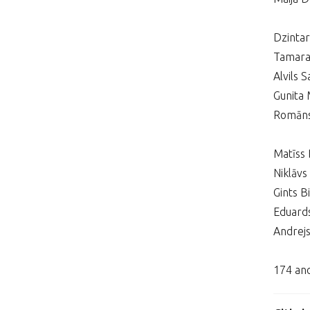
Dzintar
Tamara
Alvils S
Gunita
Romāns
Matīss 
Niklāvs
Gints B
Eduards
Andrejs
174 ano