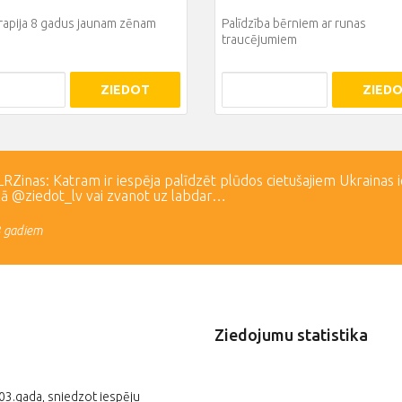
rapija 8 gadus jaunam zēnam
Palīdzība bērniem ar runas
traucējumiem
ZIEDOT
ZIED
Zinas: Katram ir iespēja palīdzēt plūdos cietušajiem Ukrainas 
lā @ziedot_lv vai zvanot uz labdar…
3 gadiem
Ziedojumu statistika
003.gada, sniedzot iespēju