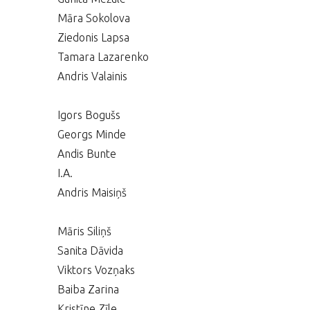
Māra Sokolova
Ziedonis Lapsa
Tamara Lazarenko
Andris Valainis
Igors Bogušs
Georgs Minde
Andis Bunte
I.A.
Andris Maisiņš
Māris Siliņš
Sanita Dāvida
Viktors Vozņaks
Baiba Zarina
Kristīne Zīle