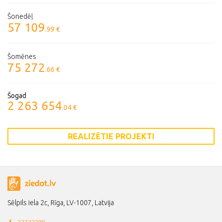
Šonedēļ
57 109
.99 €
Šomēnes
75 272
.66 €
Šogad
2 263 654
.04 €
REALIZĒTIE PROJEKTI
Sēlpils iela 2c, Rīga, LV-1007, Latvija