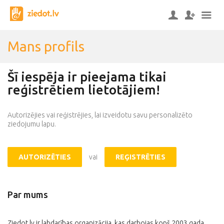
Mans profils
Šī iespēja ir pieejama tikai
reģistrētiem lietotājiem!
Autorizējies vai reģistrējies, lai izveidotu savu personalizēto
ziedojumu lapu.
AUTORIZĒTIES
vai
REĢISTRĒTIES
Par mums
Ziedot.lv ir labdarības organizācija, kas darbojas kopš 2003.gada,