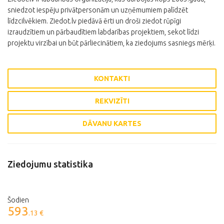
sniedzot iespēju privātpersonām un uzņēmumiem palīdzēt
līdzcilvēkiem. Ziedot.lv piedāvā ērti un droši ziedot rūpīgi
izraudzītiem un pārbaudītiem labdarības projektiem, sekot līdzi
projektu virzībai un būt pārliecinātiem, ka ziedojums sasniegs mērķi.
KONTAKTI
REKVIZĪTI
DĀVANU KARTES
Ziedojumu statistika
Šodien
593
.13 €