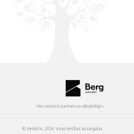
Visi ziedot.lv partneri un atbalstītāji »
© ziedot.lv, 2026. Visas tiesības aizsargātas.