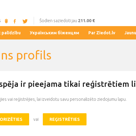
s
Šodien saziedoti jau
211.00 €
t palīdzību
Українським біженцям
Par Ziedot.lv
Jaun
ns profils
espēja ir pieejama tikai reģistrētiem l
jies vai reģistrējies, lai izveidotu savu personalizēto ziedojumu lapu.
ORIZĒTIES
vai
REĢISTRĒTIES