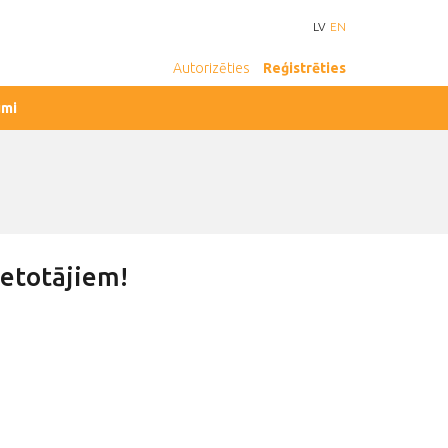
LV
EN
Autorizēties
Reģistrēties
umi
ietotājiem!