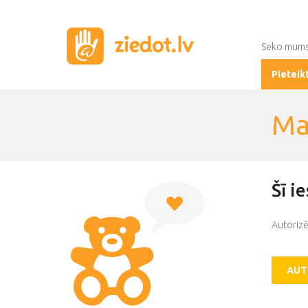
Seko mum
Pieteik
Ma
Šī i
Autorizē
AUT