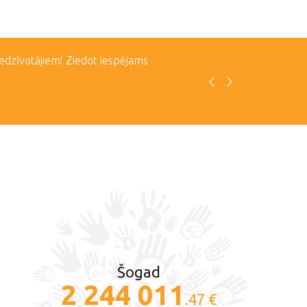
iedzīvotājiem! Ziedot iespējams
Šogad
2 244 011
.47 €