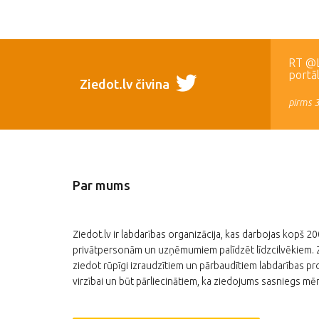
RT @LR
portā
Ziedot.lv čivina
pirms 
Par mums
Ziedot.lv ir labdarības organizācija, kas darbojas kopš 2
privātpersonām un uzņēmumiem palīdzēt līdzcilvēkiem. Zi
ziedot rūpīgi izraudzītiem un pārbaudītiem labdarības pro
virzībai un būt pārliecinātiem, ka ziedojums sasniegs mēr