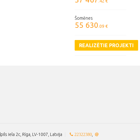
.42 €
Šomēnes
55 630
.09 €
REALIZĒTIE PROJEKTI
lpils iela 2c, Rīga, LV-1007, Latvija
|
,
22322380