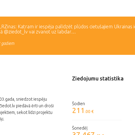
Zinas: Katram ir iespēja palīdzēt plūdos cietušajiem Ukrainas 
lā @ziedot_lv vai zvanot uz labdar…
3 gadiem
Ziedojumu statistika
003.gada, sniedzot iespēju
Šodien
edot.lv piedāvā ērti un droši
211
.00 €
jektiem, sekot līdzi projektu
ķi.
Šonedēļ
37 467