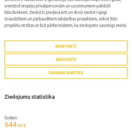
sniedzot iespēju privātpersonām un uzņēmumiem palīdzēt
līdzcilvēkiem. Ziedot.lv piedāvā ērti un droši ziedot rūpīgi
izraudzītiem un pārbaudītiem labdarības projektiem, sekot līdzi
projektu virzībai un būt pārliecinātiem, ka ziedojums sasniegs mērķi.
KONTAKTI
REKVIZĪTI
DĀVANU KARTES
Ziedojumu statistika
Šodien
644
.00 €