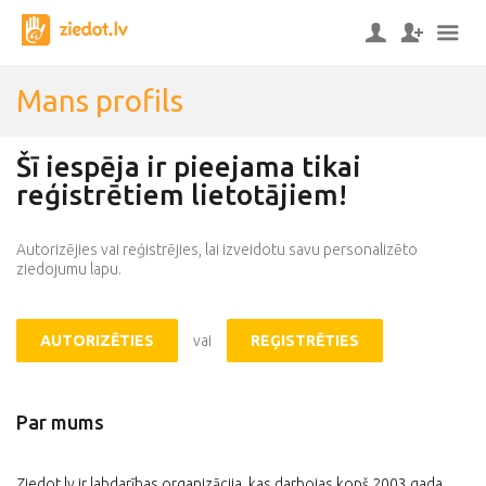
Mans profils
Šī iespēja ir pieejama tikai
reģistrētiem lietotājiem!
Autorizējies vai reģistrējies, lai izveidotu savu personalizēto
ziedojumu lapu.
AUTORIZĒTIES
vai
REĢISTRĒTIES
Par mums
Ziedot.lv ir labdarības organizācija, kas darbojas kopš 2003.gada,