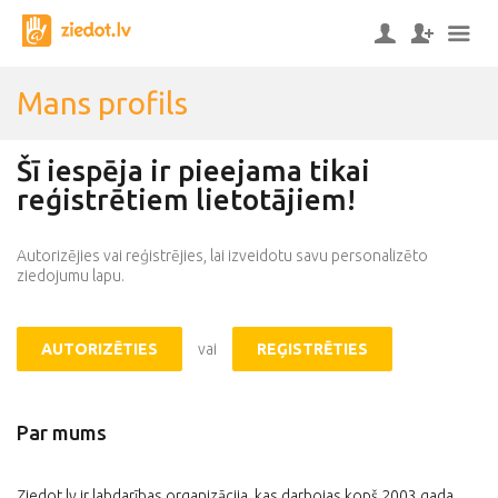
Mans profils
Šī iespēja ir pieejama tikai
reģistrētiem lietotājiem!
Autorizējies vai reģistrējies, lai izveidotu savu personalizēto
ziedojumu lapu.
AUTORIZĒTIES
vai
REĢISTRĒTIES
Par mums
Ziedot.lv ir labdarības organizācija, kas darbojas kopš 2003.gada,