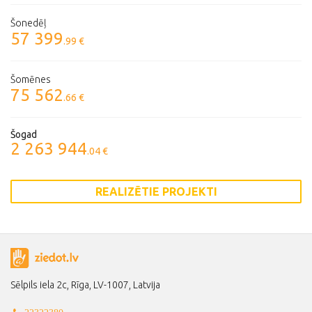
Šonedēļ
57 399
.99 €
Šomēnes
75 562
.66 €
Šogad
2 263 944
.04 €
REALIZĒTIE PROJEKTI
Sēlpils iela 2c, Rīga, LV-1007, Latvija