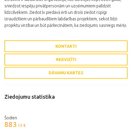
sniedzot iespēju privātpersonām un uzņēmumiem palīdzēt
līdzcilvēkiem. Ziedot.lv piedāvā ērti un droši ziedot rūpīgi
izraudzītiem un pārbaudītiem labdarības projektiem, sekot līdzi
projektu virzībai un būt pārliecinātiem, ka ziedojums sasniegs mērķi.
KONTAKTI
REKVIZĪTI
DĀVANU KARTES
Ziedojumu statistika
Šodien
883
.13 €