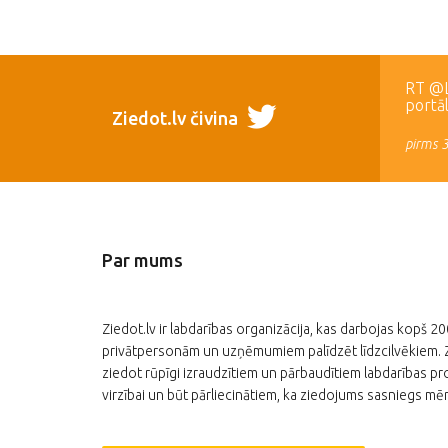
RT @LR
portā
Ziedot.lv čivina
pirms 
Par mums
Ziedot.lv ir labdarības organizācija, kas darbojas kopš 2
privātpersonām un uzņēmumiem palīdzēt līdzcilvēkiem. Zi
ziedot rūpīgi izraudzītiem un pārbaudītiem labdarības pro
virzībai un būt pārliecinātiem, ka ziedojums sasniegs mēr