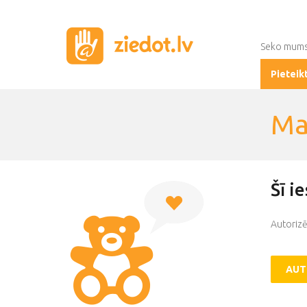
Seko mum
Pieteik
Ma
Šī i
Autorizē
AUT