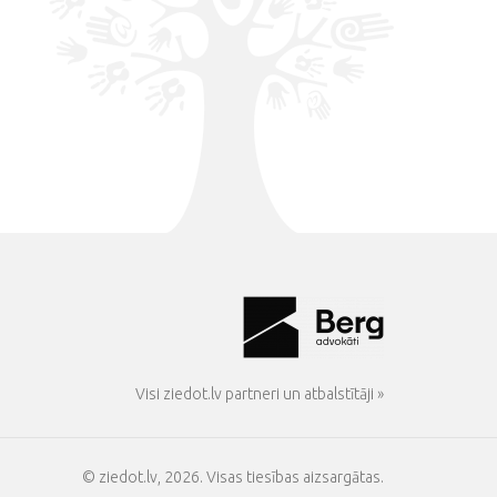
Visi ziedot.lv partneri un atbalstītāji »
© ziedot.lv, 2026. Visas tiesības aizsargātas.