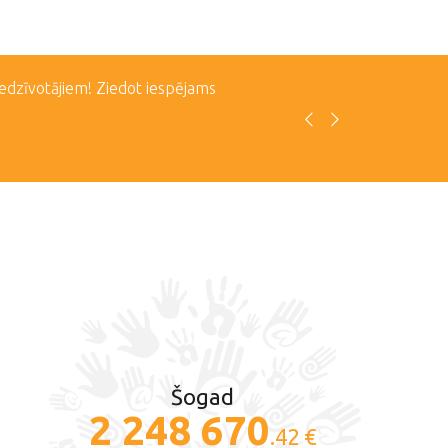
iedzīvotājiem! Ziedot iespējams
Šogad
2 248 670
.42 €