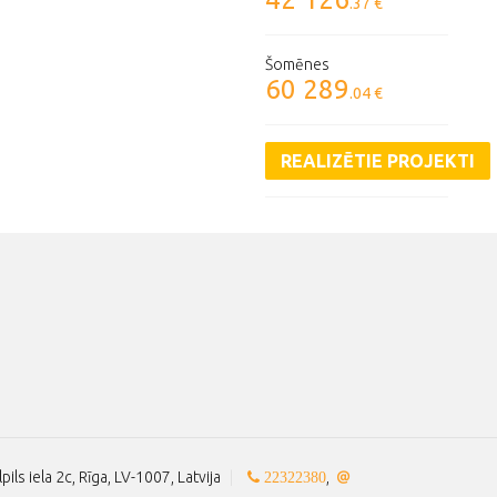
.37 €
Šomēnes
60 289
.04 €
REALIZĒTIE PROJEKTI
lpils iela 2c, Rīga, LV-1007, Latvija
|
,
22322380