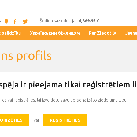
s
Šodien saziedoti jau
4,869.95 €
t palīdzību
Українським біженцям
Par Ziedot.lv
Jaun
ns profils
espēja ir pieejama tikai reģistrētiem l
jies vai reģistrējies, lai izveidotu savu personalizēto ziedojumu lapu.
ORIZĒTIES
vai
REĢISTRĒTIES