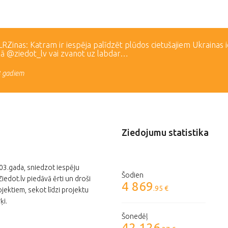
Zinas: Katram ir iespēja palīdzēt plūdos cietušajiem Ukrainas 
lā @ziedot_lv vai zvanot uz labdar…
3 gadiem
Ziedojumu statistika
003.gada, sniedzot iespēju
Šodien
edot.lv piedāvā ērti un droši
4 869
.95 €
jektiem, sekot līdzi projektu
ķi.
Šonedēļ
42 126