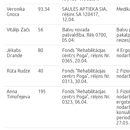
Veronika
93.34
SAULES APTIEKA SIA,
Medik
Gnoca
rēķins SA 120417,
12.04.
Vitālijs Začs
56
Balvu novada
Balvu 
pašvaldība, Rēķ 0700,
pakalp
05.04.
reizes
Jēkabs
80
Fonds "Rehabilitācijas
4 Ergo
Drande
centrs Poga", rēķins Nr.
nodar
0365, 20.04.
Rūta Rudze
40
Fonds "Rehabilitācijas
2 Fizio
centrs Poga", rēķins Nr.
nodar
0313, 30.04.
Anna
195
Fonds "Rehabilitācijas
5 Fizio
Timofejeva
centrs Poga", rēķins Nr.
nodarb
0323, 06.04.
ergote
nodarb
konsult
period
27.03.