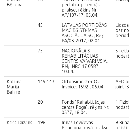
Bērziņa
pediatra-psteopāta
prakse, rēķins Nr.
AP/107-17, 05.04.
45
LATVIJAS PORTIDŽAS
Līdzda
MĀCĪBSISTĒMAS
par no
ASOCIĀCIJA SO, Rēķ
period
PA/03-2017, 02.01.
75
NACIONĀLAIS
5 reitt
REHABILITĀCIJAS
nodar
CENTRS VAIVARI VSIA,
Rēķ: NRC 17 0587,
10.04.
Katrīna
1492.43
Ortoosimeister OU,
AFO or
Marija
Invoice: 1592 , 06.04.
joint 
Bahire
20
Fonds "Rehabilitācijas
1 Fizio
centrs Poga", rēķins Nr.
nodar
0377, 18.04.
Krišs Laizāns
198
Irinas Ļevičevas
9 Run
Psihologa privātprakse,
attīst