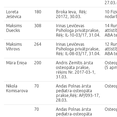
27.03.
Loreta
180
Broka Ieva, Rēķ:
10 Fiz
Ješēvica
20172, 30.03.
nodar
Maksims
308
Irinas Ļevičevas
14 Ru
Dueckis
Psihologa privātprakse,
attīst
Rēķ: IL-10-03/17, 31.04.
ABA te
Maksims
264
Irinas Ļevičevas
12 Ru
Vihrovs
Psihologa privātprakse,
attīst
Rēķ: IL-08-03/17, 31.04.
ABA te
Māra Eniņa
200
Andris Zemītis ārsta
Osteop
osteopāta prakse,
(5 apm
rēķins Nr. 2017-03-1,
31.03.
Nikola
70
Andas Polnas ārsta
Osteop
Komisarova
pediatra-osteopāta
prakse,Rēķ: AP/093-17,
28.03.
70
Andas Polnas ārsta
Osteop
pediatra-osteopāta