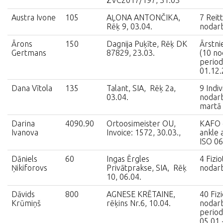
ZVC2017/197, 31.03
Austra Ivone
105
AĻONA ANTONČIKA,
7 Reit
Rēķ 9, 03.04.
nodar
Ārons
150
Dagnija Puķīte, Rēķ DK
Ārstni
Gertmans
87829, 23.03.
(10 no
period
01.12.
Dana Vītola
135
Talant, SIA, Rēķ 2a,
9 Indiv
03.04.
nodarb
martā
Darina
4090.90
Ortoosimeister OU,
KAFO o
Ivanova
Invoice: 1572, 30.03.,
ankle 
ISO 0
Dāniels
60
Ingas Ērgles
4 Fizio
Ņikiforovs
Privātprakse, SIA, Rēķ
nodar
10, 06.04.
Dāvids
800
AGNESE KRĒTAINE,
40 Fiz
Krūmiņš
rēķins Nr.6, 10.04.
nodarb
period
05.01.