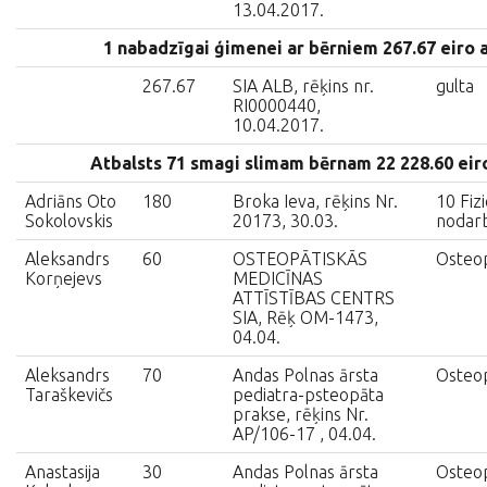
13.04.2017.
1 nabadzīgai ģimenei ar bērniem 267.67 eiro
267.67
SIA ALB, rēķins nr.
gulta
RI0000440,
10.04.2017.
Atbalsts 71 smagi slimam bērnam 22 228.60 ei
Adriāns Oto
180
Broka Ieva, rēķins Nr.
10 Fiz
Sokolovskis
20173, 30.03.
nodar
Aleksandrs
60
OSTEOPĀTISKĀS
Osteop
Korņejevs
MEDICĪNAS
ATTĪSTĪBAS CENTRS
SIA, Rēķ OM-1473,
04.04.
Aleksandrs
70
Andas Polnas ārsta
Osteop
Taraškevičs
pediatra-psteopāta
prakse, rēķins Nr.
AP/106-17 , 04.04.
Anastasija
30
Andas Polnas ārsta
Osteop