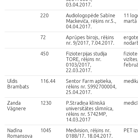
03.04.2017.
220
Audiologopēde Sabīne
11 lo
Mackeviča, rēķins nr.5.,
martā
04.04.2017.
72
Aprūpes birojs, rēķins
ergote
nr. 9/2017, 7.04.2017.
nodarb
450
Fizioterpijas studija
fiziote
TORE, rēķins nr.
vizītes
0103/2017,
februā
22.03.2017.
Uldis
116.44
Sentor Farm aptieka,
medik
Brambats
rēkins nr. S992700004,
25.04.2017.
Zanda
1230
P.Stradiņa klīniskā
medicī
Vāgnere
universitātes slimnīca,
rēkins nr. 5742MP,
14.03.2017
Nadīna
1045
Medvision, rēķins nr.
PET i
Romansova
0188/17, 18.04.2017.