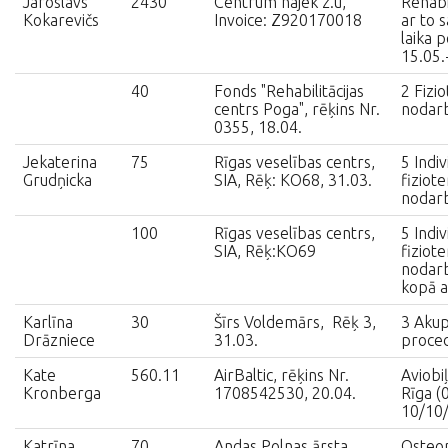
Jaroslavs
2430
Centrum hajek z.u,
Rehabil
Kokarevičs
Invoice: Z920170018
ar to s
laika 
15.05.
40
Fonds "Rehabilitācijas
2 Fizio
centrs Poga", rēķins Nr.
nodar
0355, 18.04.
Jekaterina
75
Rīgas veselības centrs,
5 Indiv
Grudņicka
SIA, Rēķ: KO68, 31.03.
fiziote
nodar
100
Rīgas veselības centrs,
5 Indiv
SIA, Rēķ:KO69
fiziote
nodarb
kopā a
Karlīna
30
Šīrs Voldemārs, Rēķ 3,
3 Aku
Drāzniece
31.03.
proce
Kate
560.11
AirBaltic, rēķins Nr.
Aviobi
Kronberga
1708542530, 20.04.
Rīga (
10/10
Katrīna
70
Andas Polnas ārsta
Osteop