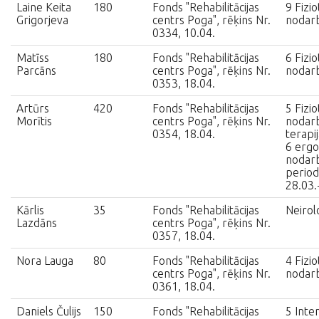
Laine Keita
180
Fonds "Rehabilitācijas
9 Fizio
Grigorjeva
centrs Poga", rēķins Nr.
nodar
0334, 10.04.
Matīss
180
Fonds "Rehabilitācijas
6 Fizio
Parcāns
centrs Poga", rēķins Nr.
nodar
0353, 18.04.
Artūrs
420
Fonds "Rehabilitācijas
5 Fizio
Morītis
centrs Poga", rēķins Nr.
nodarb
0354, 18.04.
terapi
6 ergo
nodarb
period
28.03.
Kārlis
35
Fonds "Rehabilitācijas
Neirol
Lazdāns
centrs Poga", rēķins Nr.
0357, 18.04.
Nora Lauga
80
Fonds "Rehabilitācijas
4 Fizio
centrs Poga", rēķins Nr.
nodar
0361, 18.04.
Daniels Čulijs
150
Fonds "Rehabilitācijas
5 Inte