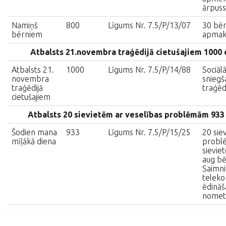
ārpuss
Namiņš
800
Līgums Nr. 7.5/P/13/07
30 bēr
bērniem
apmak
Atbalsts 21.novembra traģēdijā cietušajiem 1000
Atbalsts 21.
1000
Līgums Nr. 7.5/P/14/88
Sociāl
novembra
sniegš
traģēdijā
traģēd
cietušajiem
Atbalsts 20 sievietēm ar veselības problēmām 933
Šodien mana
933
Līgums Nr. 7.5/P/15/25
20 sie
mīļākā diena
probl
sievie
aug bēr
Saimni
teleko
ēdināš
nometn