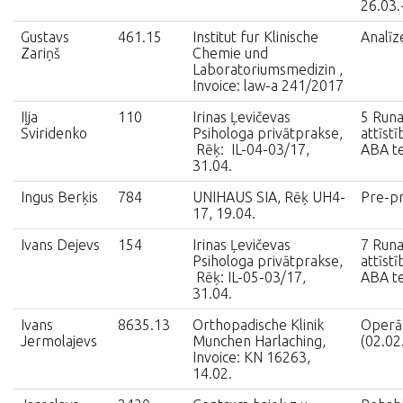
26.03.
Gustavs
461.15
Institut fur Klinische
Analī
Zariņš
Chemie und
Laboratoriumsmedizin ,
Invoice: law-a 241/2017
Iļja
110
Irinas Ļevičevas
5 Run
Sviridenko
Psihologa privātprakse,
attīst
Rēķ: IL-04-03/17,
ABA te
31.04.
Ingus Berķis
784
UNIHAUS SIA, Rēķ UH4-
Pre-p
17, 19.04.
Ivans Dejevs
154
Irinas Ļevičevas
7 Run
Psihologa privātprakse,
attīst
Rēķ: IL-05-03/17,
ABA te
31.04.
Ivans
8635.13
Orthopadische Klinik
Operāc
Jermolajevs
Munchen Harlaching,
(02.02
Invoice: KN 16263,
14.02.