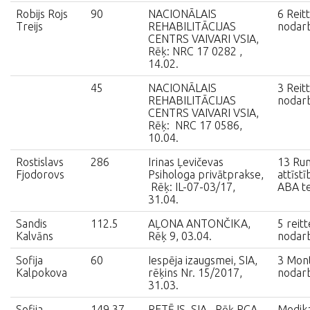
Robijs Rojs
90
NACIONĀLAIS
6 Reit
Treijs
REHABILITĀCIJAS
nodarb
CENTRS VAIVARI VSIA,
Rēķ: NRC 17 0282 ,
14.02.
45
NACIONĀLAIS
3 Reit
REHABILITĀCIJAS
nodar
CENTRS VAIVARI VSIA,
Rēķ: NRC 17 0586,
10.04.
Rostislavs
286
Irinas Ļevičevas
13 Ru
Fjodorovs
Psihologa privātprakse,
attīst
Rēķ: IL-07-03/17,
ABA te
31.04.
Sandis
112.5
AĻONA ANTONČIKA,
5 reitt
Kalvāns
Rēķ 9, 03.04.
nodar
Sofija
60
Iespēja izaugsmei, SIA,
3 Mont
Kalpokova
rēķins Nr. 15/2017,
nodar
31.03.
Sofija
149.37
RETĒJS, SIA , Rēķ RCA
Medik