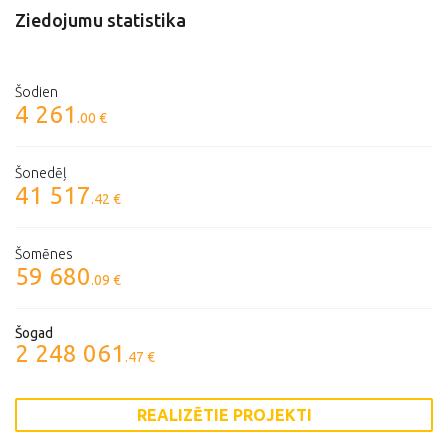
Ziedojumu statistika
Šodien
4 261
.00 €
Šonedēļ
41 517
.42 €
Šomēnes
59 680
.09 €
Šogad
2 248 061
.47 €
REALIZĒTIE PROJEKTI