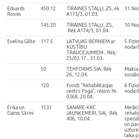
Eduards
450.12
TĪRAINES STAĻĻI, ZS, ēķ
31 Nod
Rosnis
A173/3, 01.03.
145.20
TĪRAINES STAĻĻI, ZS,
10 Nod
Rēķ A174/3, 01.04.
Evelīna Gilīte
117.5
LATVIJAS BĒRNIEM ar
5 Fizio
KUSTĪBU
nodar
TRAUCĒJUMIEM , Rēķ:
25/03.17., 31.03.
50
TEHFORMS SIA, Rēķ
Maksa
26, 12.04.
sociāl
120
Fonds "Rehabilitācijas
6 Fizio
centrs Poga", rēķins Nr.
nodar
0368, 20.04.
Ērika un
1531
SANARE-KRC
Medicī
Dainis Skrini
JAUNĶEMERI, SIA, Rēķ
rehabil
406, 10.04.
speciāl
un pa
uzturē
laika 