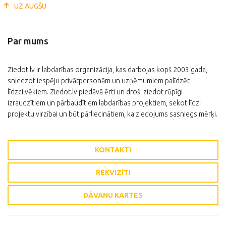
UZ AUGŠU
Par mums
Ziedot.lv ir labdarības organizācija, kas darbojas kopš 2003.gada,
sniedzot iespēju privātpersonām un uzņēmumiem palīdzēt
līdzcilvēkiem. Ziedot.lv piedāvā ērti un droši ziedot rūpīgi
izraudzītiem un pārbaudītiem labdarības projektiem, sekot līdzi
projektu virzībai un būt pārliecinātiem, ka ziedojums sasniegs mērķi.
KONTAKTI
REKVIZĪTI
DĀVANU KARTES