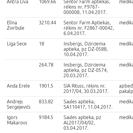
Antra Līva
1069.66
Sentor Farm aptiekas,
medik
rēkins nr. F9767-
000008, 11.04.2017.
Elīna
3210.44
Sentor Farm Aptiekas,
medik
Zvirbule
rēkins nr. F2867-00042,
6.04.2017.
Līga Sece
18
Insbergs, Dzirciema
medik
aptieka, pz DZ-0588,
10.04.2017.
264.78
Insbergs, Dzirciema
medik
aptieka, pz DZ-0574,
20.03.2017.
Anda Erele
1901.5
SIA Rituss, rēķins nr.
apbed
2017/04, 30.03.2017.
pakalp
Andrejs
833.82
Saules aptieka,
medik
Sergejevičs
SA110417, 11.04.2017.
Igors
9184.5
Saules aptieka, pz
medik
Makarovs
AL2017/04/02,
03.04.2017.