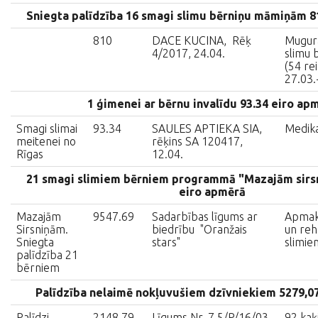
Sniegta palīdzība 16 smagi slimu bērniņu māmiņām 8
810
DACE KUCINA, Rēķ
Mugur
4/2017, 24.04.
slimu
(54 rei
27.03.
1 ģimenei ar bērnu invalīdu 93.34 eiro ap
Smagi slimai
93.34
SAULES APTIEKA SIA,
Medik
meitenei no
rēķins SA 120417,
Rīgas
12.04.
21 smagi slimiem bērniem programmā "Mazajām sirs
eiro apmērā
Mazajām
9547.69
Sadarbības līgums ar
Apmaks
Sirsniņām.
biedrību "Oranžais
un reha
Sniegta
stars"
slimie
palīdzība 21
bērniem
Palīdzība nelaimē nokļuvušiem dzīvniekiem 5279,0
Palīdzi
2148.79
Līgums Nr. 7.5/P/16/03
92 kaķi