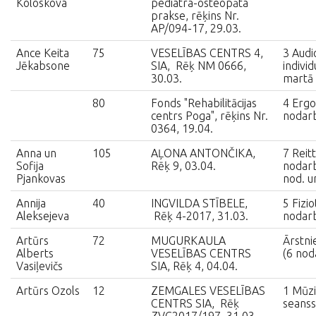
Koloskova
pediatra-osteopāta
prakse, rēķins Nr.
AP/094-17, 29.03.
Ance Keita
75
VESELĪBAS CENTRS 4,
3 Aud
Jēkabsone
SIA, Rēķ NM 0666,
indivi
30.03.
martā
80
Fonds "Rehabilitācijas
4 Ergo
centrs Poga", rēķins Nr.
nodar
0364, 19.04.
Anna un
105
AĻONA ANTONČIKA,
7 Reit
Sofija
Rēķ 9, 03.04.
nodarb
Pjankovas
nod. un
Annija
40
INGVILDA STĪBELE,
5 Fizio
Aleksejeva
Rēķ 4-2017, 31.03.
nodar
Artūrs
72
MUGURKAULA
Ārstni
Alberts
VESELĪBAS CENTRS
(6 nod
Vasiļevičs
SIA, Rēķ 4, 04.04.
Artūrs Ozols
12
ZEMGALES VESELĪBAS
1 Mūzi
CENTRS SIA, Rēķ
seanss