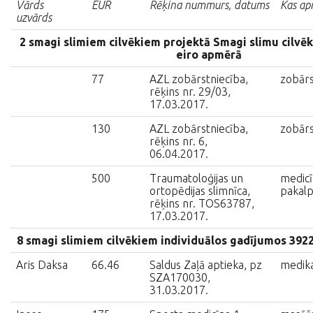
Vārds
EUR
Rēķina nummurs, datums
Kas ap
uzvārds
2 smagi slimiem cilvēkiem projektā Smagi slimu cilvē
eiro apmērā
77
AZL zobārstniecība,
zobārs
rēķins nr. 29/03,
17.03.2017.
130
AZL zobārstniecība,
zobārs
rēķins nr. 6,
06.04.2017.
500
Traumatoloģijas un
medicī
ortopēdijas slimnīca,
pakal
rēķins nr. TOS63787,
17.03.2017.
8 smagi slimiem cilvēkiem individuālos gadījumos 392
Aris Daksa
66.46
Saldus Zaļā aptieka, pz
medik
SZA170030,
31.03.2017.