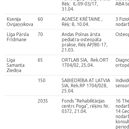
Rēķ: IL-09-03/17,
ABA te
31.04.
Ksenija
60
AGNESE KRĒTAINE ,
3 Fizio
Ovsjaņņikova
Rēķ: 8, 10.04.
nodar
Līga Pārsla
70
Andas Polnas ārsta
Osteop
Frīdmane
pediatra-osteopāta
prakse, Rēķ AP/80-17,
21.03.
Līga
65
ORTLAB SIA, Rek.ORT
Diagno
Samanta
1704/02, 25.04.
ortopē
Ziediņa
150
SABIEDRĪBA AT LATVIA
Individ
SIA, Rek.RP 1704/028,
sensom
25.04.
2035
Fonds "Rehabilitācijas
16 The
centrs Poga", rēķins Nr.
nodarb
0372, 21.04.
14 Geo
nodarb
konsult
period