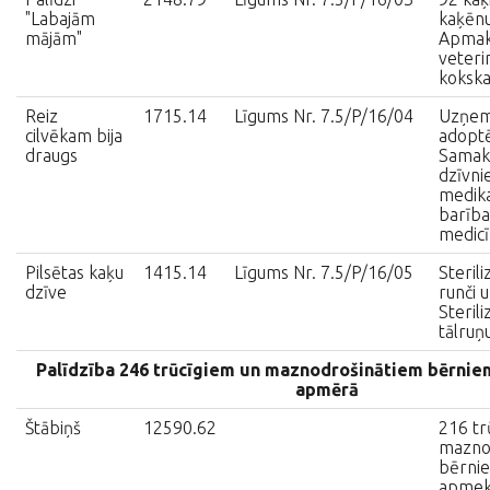
"Labajām
kaķēnu
mājām"
Apmak
veteri
kokska
Reiz
1715.14
Līgums Nr. 7.5/P/16/04
Uzņemt
cilvēkam bija
adoptē
draugs
Samaks
dzīvni
medika
barība
medicīn
Pilsētas kaķu
1415.14
Līgums Nr. 7.5/P/16/05
Sterili
dzīve
runči 
Sterili
tālruņ
Palīdzība 246 trūcīgiem un maznodrošinātiem bērniem
apmērā
Štābiņš
12590.62
216 tr
mazno
bērnie
apmek