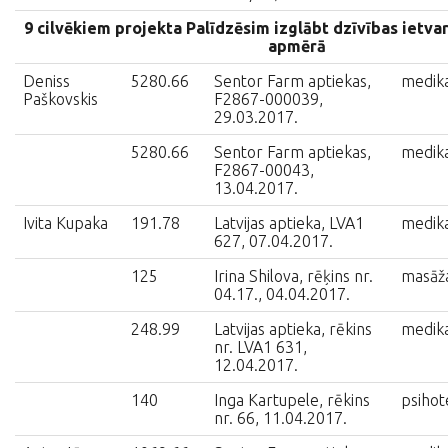
9 cilvēkiem projekta Palīdzēsim izglābt dzīvības ietva
apmērā
Deniss
5280.66
Sentor Farm aptiekas,
medik
Paškovskis
F2867-000039,
29.03.2017.
5280.66
Sentor Farm aptiekas,
medik
F2867-00043,
13.04.2017.
Ivita Kupaka
191.78
Latvijas aptieka, LVA1
medik
627, 07.04.2017.
125
Irina Shilova, rēķins nr.
masāž
04.17., 04.04.2017.
248.99
Latvijas aptieka, rēkins
medik
nr. LVA1 631,
12.04.2017.
140
Inga Kartupele, rēkins
psihot
nr. 66, 11.04.2017.