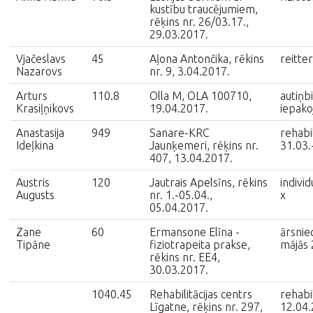
kustību traucējumiem,
rēķins nr. 26/03.17.,
29.03.2017.
Vjačeslavs
45
Aļona Antončika, rēkins
reitte
Nazarovs
nr. 9, 3.04.2017.
Arturs
110.8
Olla M, OLA 100710,
autiņb
Krasiļņikovs
19.04.2017.
iepak
Anastasija
949
Sanare-KRC
rehabil
Ideļkina
Jaunķemeri, rēķins nr.
31.03.
407, 13.04.2017.
Austris
120
Jautrais Apelsīns, rēkins
individ
Augusts
nr. 1.-05.04.,
x
05.04.2017.
Zane
60
Ermansone Elīna -
ārsnie
Tipāne
fiziotrapeita prakse,
mājās 
rēkins nr. EE4,
30.03.2017.
1040.45
Rehabilitācijas centrs
rehabil
Līgatne, rēķins nr. 297,
12.04