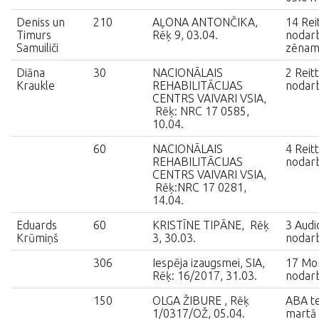
Deniss un
210
AĻONA ANTONČIKA,
14 Rei
Timurs
Rēķ 9, 03.04.
nodarb
Samuiliči
zēnam
Diāna
30
NACIONĀLAIS
2 Reit
Kraukle
REHABILITĀCIJAS
nodar
CENTRS VAIVARI VSIA,
Rēķ: NRC 17 0585,
10.04.
60
NACIONĀLAIS
4 Reit
REHABILITĀCIJAS
nodarb
CENTRS VAIVARI VSIA,
Rēķ:NRC 17 0281,
14.04.
Eduards
60
KRISTĪNE TIPĀNE, Rēķ
3 Audi
Krūmiņš
3, 30.03.
nodar
306
Iespēja izaugsmei, SIA,
17 Mo
Rēķ: 16/2017, 31.03.
nodar
150
OLGA ŽIBURE , Rēķ
ABA te
1/0317/OŽ, 05.04.
martā