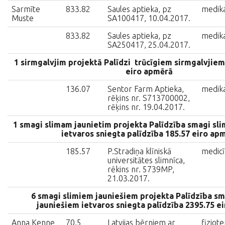
Sarmīte
833.82
Saules aptieka, pz
medik
Muste
SA100417, 10.04.2017.
833.82
Saules aptieka, pz
medik
SA250417, 25.04.2017.
1 sirmgalvjim projektā Palīdzi trūcīgiem sirmgalvjiem
eiro apmērā
136.07
Sentor Farm Aptieka,
medik
rēķins nr. S713700002,
rēķins nr. 19.04.2017.
1 smagi slimam jaunietim projekta Palīdzība smagi sl
ietvaros sniegta palīdzība 185.57 eiro ap
185.57
P.Stradiņa klīniskā
medicī
universitātes slimnīca,
rēkins nr. 5739MP,
21.03.2017.
6 smagi slimiem jauniešiem projekta Palīdzība sm
jauniešiem ietvaros sniegta palīdzība 2395.75 e
Anna Kenne
70.5
Latvijas bērniem ar
fiziot