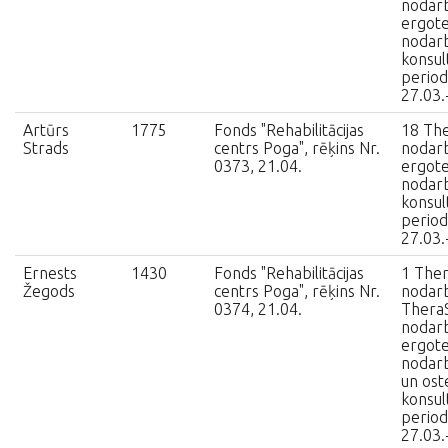
nodarb
ergote
nodarb
konsult
period
27.03.
Artūrs
1775
Fonds "Rehabilitācijas
18 The
Strads
centrs Poga", rēķins Nr.
nodarb
0373, 21.04.
ergote
nodarb
konsult
period
27.03.
Ernests
1430
Fonds "Rehabilitācijas
1 Ther
Žegods
centrs Poga", rēķins Nr.
nodarb
0374, 21.04.
TheraS
nodarb
ergote
nodarb
un ost
konsult
period
27.03.