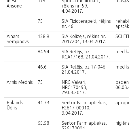
Inese
175
Sporta medicīna 1,
masāž
Ansone
rēkins nr. 59,
4.04.2017.
75
SIA Fizioterapeiti, rēķins
rehabil
nr. 46,
apstāk
Ainars
158.9
SIA Kolizejs, rēkins nr.
SCI FI
Semjonovs
2017204, 13.04.2017.
84.94
SIA Retējs, pz
medik
RCA17168, 21.04.2017.
46.6
SIA Retējs, pz 17-046
medik
21.04.2017.
Arnis Mednis
75
NRC Vaivari,
pacien
NRC170493,
06.03.
29.03.2017.
Rolands
41.73
Sentor Farm aptiekas,
aprūpe
Ūdris
F2617-00010,
3.04.2017.
65.58
Sentor Farm aptiekas,
higiēn
S26170004,