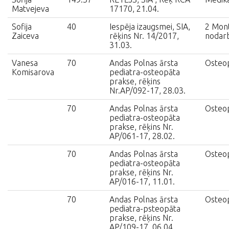
Matvejeva
17170, 21.04.
Sofija
40
Iespēja izaugsmei, SIA,
2 Mont
Zaiceva
rēķins Nr. 14/2017,
nodar
31.03.
Vanesa
70
Andas Polnas ārsta
Osteop
Komisarova
pediatra-osteopāta
prakse, rēķins
Nr.AP/092-17, 28.03.
70
Andas Polnas ārsta
Osteop
pediatra-osteopāta
prakse, rēķins Nr.
AP/061-17, 28.02.
70
Andas Polnas ārsta
Osteop
pediatra-osteopāta
prakse, rēķins Nr.
AP/016-17, 11.01.
70
Andas Polnas ārsta
Osteop
pediatra-psteopāta
prakse, rēķins Nr.
AP/109-17, 06.04.