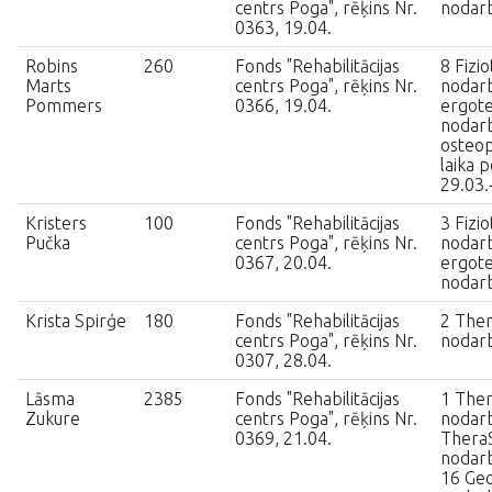
centrs Poga", rēķins Nr.
nodar
0363, 19.04.
Robins
260
Fonds "Rehabilitācijas
8 Fizio
Marts
centrs Poga", rēķins Nr.
nodarb
Pommers
0366, 19.04.
ergote
nodarb
osteop
laika 
29.03.
Kristers
100
Fonds "Rehabilitācijas
3 Fizio
Pučka
centrs Poga", rēķins Nr.
nodarb
0367, 20.04.
ergote
nodar
Krista Spirģe
180
Fonds "Rehabilitācijas
2 Ther
centrs Poga", rēķins Nr.
nodarb
0307, 28.04.
Lāsma
2385
Fonds "Rehabilitācijas
1 Ther
Zukure
centrs Poga", rēķins Nr.
nodarb
0369, 21.04.
TheraS
nodarb
16 Geo