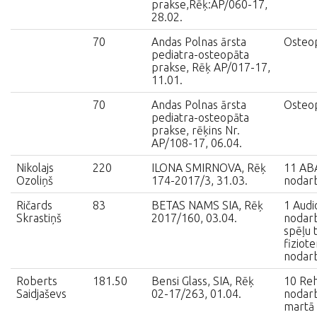
prakse,Rēķ:AP/060-17,
28.02.
70
Andas Polnas ārsta
Osteop
pediatra-osteopāta
prakse, Rēķ AP/017-17,
11.01.
70
Andas Polnas ārsta
Osteop
pediatra-osteopāta
prakse, rēķins Nr.
AP/108-17, 06.04.
Nikolajs
220
ILONA SMIRNOVA, Rēķ
11 ABA
Ozoliņš
174-2017/3, 31.03.
nodar
Ričards
83
BETAS NAMS SIA, Rēķ
1 Aud
Skrastiņš
2017/160, 03.04.
nodarb
spēļu 
fiziote
nodar
Roberts
181.50
Bensi Glass, SIA, Rēķ
10 Reha
Saidjaševs
02-17/263, 01.04.
nodarb
martā