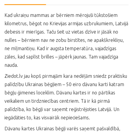
Kad ukraiņu mammas ar bērniem mērojuši tūkstošiem
kilometrus, bēgot no Krievijas armijas uzbrukumiem, Latvijā
debesis ir mierīgas. Taču šeit uz vietas dzīve ir jāsāk no
nulles – bērniem nav ne zobu birstītes, ne apakškrekliņu,
ne mīļmantiņu. Kad ir augsta temperatūra, vajadzīgas
zāles, kad saplīst brilles – jāpērk jaunas. Tam vajadzīga
nauda.
Ziedot.lv jau kopš pirmajām kara nedēļām sniedz praktisku
palīdzību Ukrainas bēgļiem – 50 eiro dāvanu karti katram
bēgļu ģimenes loceklim. Dāvanu kartes ir no pārtikas
veikaliem un tirdzniecības centriem. Tā ir kā pirmā
palīdzība, ko bēgļi var saņemt reģistrējoties Latvijā. Un
iegādāties to, kas visvairāk nepieciešams.
Dāvanu kartes Ukrainas bēgļi varēs saņemt pašvaldībā,