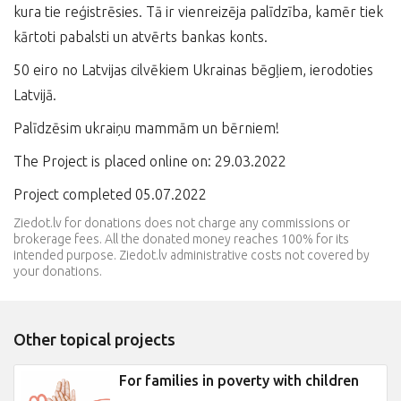
kura tie reģistrēsies. Tā ir vienreizēja palīdzība, kamēr tiek
kārtoti pabalsti un atvērts bankas konts.
50 eiro no Latvijas cilvēkiem Ukrainas bēgļiem, ierodoties
Latvijā.
Palīdzēsim ukraiņu mammām un bērniem!
The Project is placed online on: 29.03.2022
Project completed 05.07.2022
Ziedot.lv for donations does not charge any commissions or
brokerage fees. All the donated money reaches 100% for its
intended purpose. Ziedot.lv administrative costs not covered by
your donations.
Other topical projects
For families in poverty with children