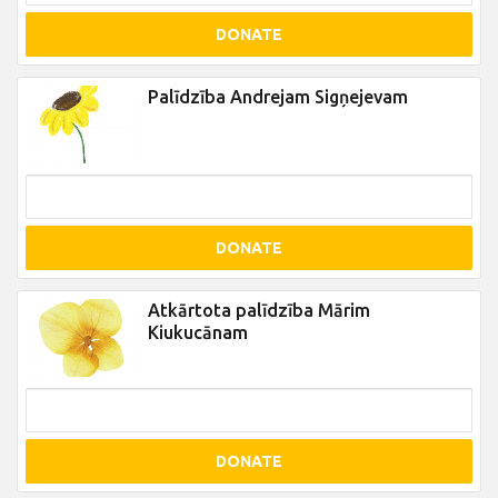
DONATE
Palīdzība Andrejam Sigņejevam
DONATE
Atkārtota palīdzība Mārim
Kiukucānam
DONATE