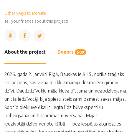
Other Ways to Donate
Tell your friends about this project!
About the project
Donors
509
2026. gada 2. janvārī Rīgā, Bauskas ielā 15, notika traģisks
sprādziens, kas vienā mirklī izmainīja desmitiem ģimeņu
dzīvi. Daudzdzīvokļu māja kļuva bīstama un neapdzīvojama,
un tās iedzīvotāji bija spiesti steidzami pamest savas mājas.
Šobrīd piekļuve ēkai ir liegta līdz būvekspertīžu
pabeigšanai un bīstamības novēršanai. Mājas
iedzīvotāji dzīvo nenoteiktībā — bez iespējas atgriezties