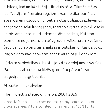
savos dzīvokļos, bez personīgajām mantām, bez skaidras
atbildes, kad un kā situācija tiks atrisināta. Tikmēr mājas
iedzīvotājiem jāturpina segt izmaksas ne tikai par ēkas
apsardzi un nožogojumu, bet arī citus obligātos izdevumus
sprādziena seku likvidēšanai, tostarp avārijas stāvoklī esošo
un bīstamo konstrukciju demontāžas darbus, bīstamo
elementu noņemšanu un būvgružu savākšanu un izvešanu.
Šādu darbu apjoms un izmaksas ir būtiskas, un tās dzīvokļu
īpašniekiem nav iespējams segt tikai ar pašu līdzekļiem.
Lūdzam sabiedrības atbalstu, jo katrs ziedojums ir svarīgs.
Pat neliels atbalsts palīdzēs ģimenēm pārvarēt šo
traģēdiju un atgūt cerību.
Atbalstīsim līdzcilvēkus!
The Project is placed online on: 20.01.2026
Ziedot.lv for donations does not charge any commissions or
brokerage fees. All the donated money reaches 100% for its