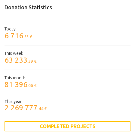
Donation Statistics
Today
6 716
.53 €
This week
63 233
.39 €
This month
81 396
.06 €
This year
2 269 777
.44 €
COMPLETED PROJECTS