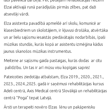
labi paveikta darbiņa. Pēc pēdējām rehabilitācijas reizēm
Elzai aktīvajā runā parādījušās pirmās zilbes, pat daži
atsevišķi vārdi.
Elza asistenta pavadībā apmeklē arī skolu, komunicē ar
klasesbiedriem un skolotājiem, ir kļuvusi drošāka, atvērtāka
un ar lielu sajūsmu iesaistās piedāvātajās nodarbībās, īpaši
mūzikas stundās, kurās kopā ar asistentu izmēģina kādus
jaunus skanošos mūzikas instrumentus.
Meitene ar sajūsmu gaida pastaigas, kurās dodas ar citu
palīdzību. Un tas ir arī mūsu visu kopīgais sapnis!
Pateicoties ziedotāju atbalstam, Elza 2019., 2020., 2021.,
2023., 2024.,2025. gadā ir saņēmusi rehabilitācijas kursus
Adeli centrā, Axis Medical centrā Slovākijā un rehabilitācijas
centrā “Poga” tepat Latvijā.
Ārsti un terapeiti novēro Elzas lēnu un pakāpenisku