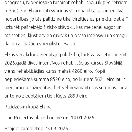
progresu, tāpēc iesaka turpināt rehabilitāciju ik pēc četriem
mēnešiem. Elzai ir ļoti svarīgas šīs rehabilitācijas intensīvās
nodarbības, jo tās palīdz ne tikai virzīties uz priekšu, bet arī
uzturēt pašreizējo fizisko stāvokli, kas meitenei augot un
attīstoties, kļūst arvien grūtāk un prasa intensīvu un smagu
darbu ar dažādu speciālistu iesaisti.
Elzas vecāki lūdz ziedotāju palīdzību, lai Elza varētu saņemt
2026.gadā divus intensīvos rehabilitācijas kursus Slovākijā,
viens rehabilitācijas kurss maksā 4260 eiro. Kopā
nepieciešamā summa 8520 eiro, no kuriem 5621 eiro jau ir
pieejami no saziedotās, bet vēl neizmantotās summas. Līdz
ar to no ziedotājiem tiek lūgts 2899 eiro.
Palīdzēsim kopā Elziņai!
The Project is placed online on: 14.01.2026
Project completed 23.03.2026