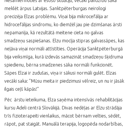
Nesamierinoties ar esošo situāciju, vecāki palīdzību sāka
meklēt ārpus Latvijas. Sanktpēterburgas neirologi
precizēja Elzas problēmu. Viņai bija mikrocefālija ar
hidrocefālijas sindromu, ko diemžēl jau pie dzimšanas ārsti
nepamanīja, kā rezultātā meitene cieta no galvas
smadzeņu saspiešanas. Elzu mocīja stipras galvassāpes, kas
neļāva viņai normāli attīstīties. Operācija Sanktpēterburgā
bija veiksmīga, kurā izdevās samazināt smadzeņu šķidruma
spiedienu, bērna smadzenes sāka normāli funkcionēt.
Sāpes Elzai ir zudušas, viņa ir sākusi normāli gulēt. Elzas
vecāki saka: ”Mūsu meita ir piedzimusi vēlreiz, un nu ir jāsāk
ilgais ceļš kāpās!”
Pēc ārstu ieteikuma, Elza saņēma intensīvās rehabilitācijas
kursu Adeli centrā Slovākijā. Divas nedēļas ar Elzu strādāja
trīs fizioterapeiti vienlaikus, mācot bērnam velties, sēdēt,
rāpot, pat staigāt. Manuālā terapija, logopēda nodarbības,