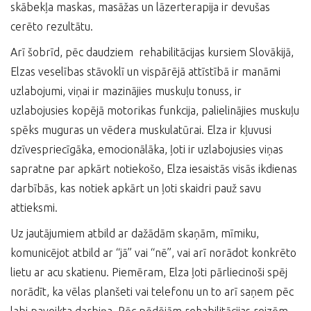
skābekļa maskas, masāžas un lāzerterapija ir devušas
cerēto rezultātu.
Arī šobrīd, pēc daudziem rehabilitācijas kursiem Slovākijā,
Elzas veselības stāvoklī un vispārējā attīstībā ir manāmi
uzlabojumi, viņai ir mazinājies muskuļu tonuss, ir
uzlabojusies kopējā motorikas funkcija, palielinājies muskuļu
spēks muguras un vēdera muskulatūrai. Elza ir kļuvusi
dzīvespriecīgāka, emocionālāka, ļoti ir uzlabojusies viņas
sapratne par apkārt notiekošo, Elza iesaistās visās ikdienas
darbībās, kas notiek apkārt un ļoti skaidri pauž savu
attieksmi.
Uz jautājumiem atbild ar dažādām skaņām, mīmiku,
komunicējot atbild ar “jā” vai “nē”, vai arī norādot konkrēto
lietu ar acu skatienu. Piemēram, Elza ļoti pārliecinoši spēj
norādīt, ka vēlas planšeti vai telefonu un to arī saņem pēc