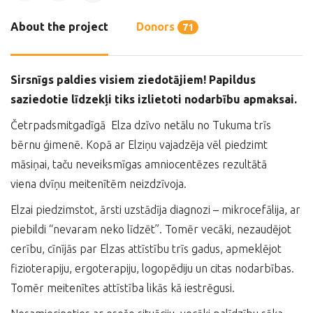
About the project
Donors
71
Sirsnīgs paldies visiem ziedotājiem!
Papildus
saziedotie līdzekļi tiks izlietoti nodarbību apmaksai.
Četrpadsmitgadīgā Elza dzīvo netālu no Tukuma trīs
bērnu ģimenē. Kopā ar Elziņu vajadzēja vēl piedzimt
māsiņai, taču neveiksmīgas amniocentēzes rezultātā
viena dvīņu meitenītēm neizdzīvoja.
Elzai piedzimstot, ārsti uzstādīja diagnozi – mikrocefālija, ar
piebildi “nevaram neko līdzēt”. Tomēr vecāki, nezaudējot
cerību, cīnījās par Elzas attīstību trīs gadus, apmeklējot
fizioterapiju, ergoterapiju, logopēdiju un citas nodarbības.
Tomēr meitenītes attīstība likās kā iestrēgusi.