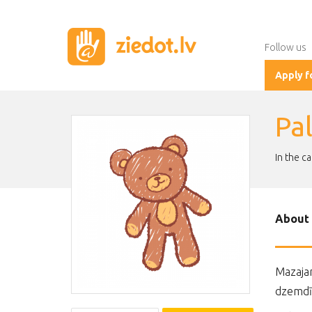
Follow us
Apply f
Pa
In the c
About 
Mazajam
dzemdīb