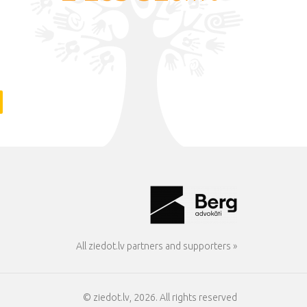
All ziedot.lv partners and supporters »
© ziedot.lv, 2026. All rights reserved