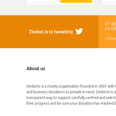
RT @LR
portā
Ziedot.lv is tweeting
3 annua
About us
Ziedot.lv is a charity organization founded in 2003 with 
and business donations to people in need. Ziedot.lv is o
transparent way to support carefully verified and select
their progress and be sure your donation has reached t