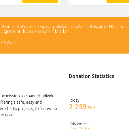
Zinas: Katram ir iespēja palīdzēt plūdos cietušajiem Ukrainas 
lā @ziedot_lv vai zvanot uz labdar…
l before
Donation Statistics
the mission to channel individual
Today
ffering a safe, easy and
2 259
.53 €
ed charity projects, to follow-up
he goal.
This week