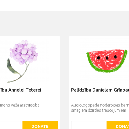
ība Annelei Teterei
Palīdzība Danielam Grīn
enti vēža ārstniecībai
Audiologopēda nodarbības bērn
smagiem dzirdes traucējumiem
DONATE
DONA