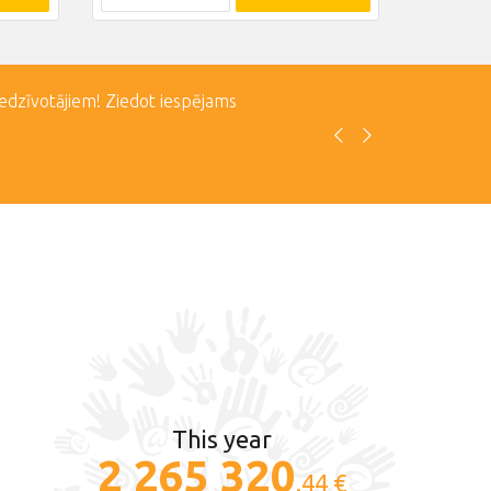
iedzīvotājiem! Ziedot iespējams
This year
2 265 320
.44 €