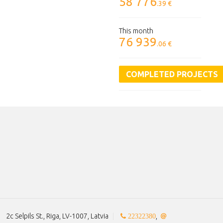
58 776
.39 €
This month
76 939
.06 €
COMPLETED PROJECTS
2c Selpils St., Riga, LV-1007, Latvia
|
,
22322380