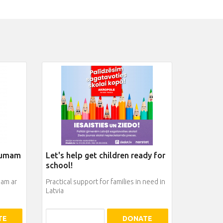
baumam
Let's help get children ready for
school!
am ar
Practical support for families in need in
Latvia
TE
DONATE