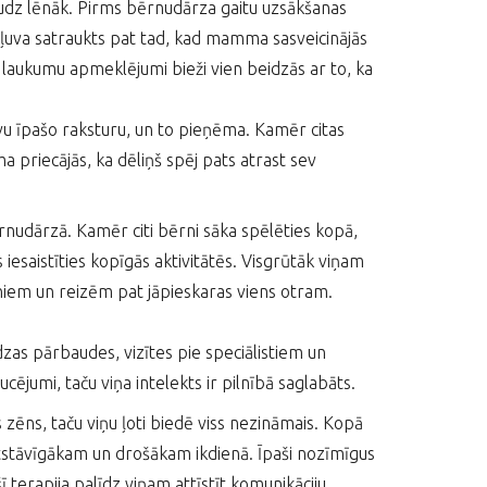
audz lēnāk. Pirms bērnudārza gaitu uzsākšanas
kļuva satraukts pat tad, kad mamma sasveicinājās
 laukumu apmeklējumi bieži vien beidzās ar to, ka
vu īpašo raksturu, un to pieņēma. Kamēr citas
priecājās, ka dēliņš spēj pats atrast sev
nudārzā. Kamēr citi bērni sāka spēlēties kopā,
 iesaistīties kopīgās aktivitātēs. Visgrūtāk viņam
rniem un reizēm pat jāpieskaras viens otram.
dzas pārbaudes, vizītes pie speciālistiem un
ējumi, taču viņa intelekts ir pilnībā saglabāts.
s zēns, taču viņu ļoti biedē viss nezināmais. Kopā
atstāvīgākam un drošākam ikdienā. Īpaši nozīmīgus
terapija palīdz viņam attīstīt komunikāciju,