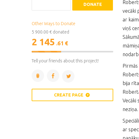
Roberts
DONATE
vecāki 
ar kaim
Other Ways to Donate
viņš ce
5 900.00 € donated
Sākumā 
2 145
.61 €
māmiņas
36%
nodarbo
Complete
Tell your friends about this project!
Pirmās 
Roberts
bija rī
Roberta
CREATE PAGE
Vecāki 
neziņa.
Speciāli
ar spec
panākum