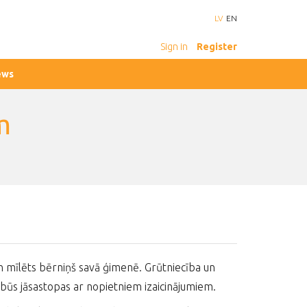
LV
EN
Sign in
Register
ews
m
s un mīlēts bērniņš savā ģimenē. Grūtniecība un
 būs jāsastopas ar nopietniem izaicinājumiem.