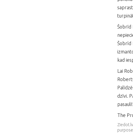
saprast
turpināt
Šobrīd 
nepiecie
Šobrīd 
izmantot
kad ies
Lai Rob
Roberts
Palīdzē
dzīvi. 
pasauli!
The Pro
Ziedot.l
purpose.