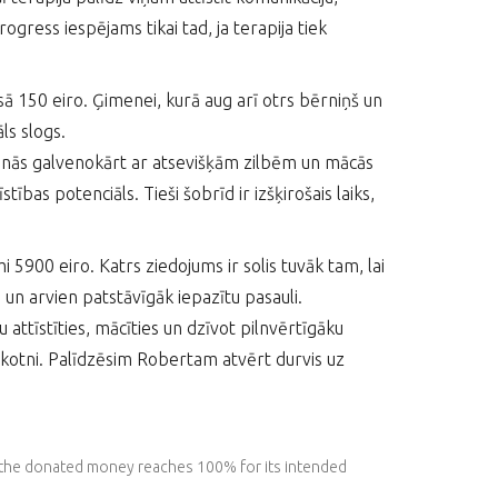
ogress iespējams tikai tad, ja terapija tiek
 150 eiro. Ģimenei, kurā aug arī otrs bērniņš un
āls slogs.
zinās galvenokārt ar atsevišķām zilbēm un mācās
ības potenciāls. Tieši šobrīd ir izšķirošais laiks,
5900 eiro. Katrs ziedojums ir solis tuvāk tam, lai
un arvien patstāvīgāk iepazītu pasauli.
ttīstīties, mācīties un dzīvot pilnvērtīgāku
nākotni. Palīdzēsim Robertam atvērt durvis uz
l the donated money reaches 100% for its intended