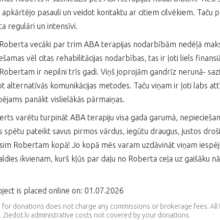
 apkārtējo pasauli un veidot kontaktu ar citiem cilvēkiem. Taču pr
a regulāri un intensīvi.
Roberta vecāki par trim ABA terapijas nodarbībām nedēļā maksā
šamas vēl citas rehabilitācijas nodarbības, tas ir ļoti liels finansi
Robertam ir nepilni trīs gadi. Viņš joprojām gandrīz nerunā- sa
 alternatīvās komunikācijas metodes. Taču viņam ir ļoti labs attīst
pējams panākt vislielākās pārmaiņas.
erts varētu turpināt ABA terapiju visa gada garumā, nepieciešami 
 spētu pateikt savus pirmos vārdus, iegūtu draugus, justos droši 
sim Robertam kopā! Jo kopā mēs varam uzdāvināt viņam iespēju a
Paldies ikvienam, kurš kļūs par daļu no Roberta ceļa uz gaišāku 
ject is placed online on: 01.07.2026
v for donations does not charge any commissions or brokerage fees. Al
 Ziedot.lv administrative costs not covered by your donations.