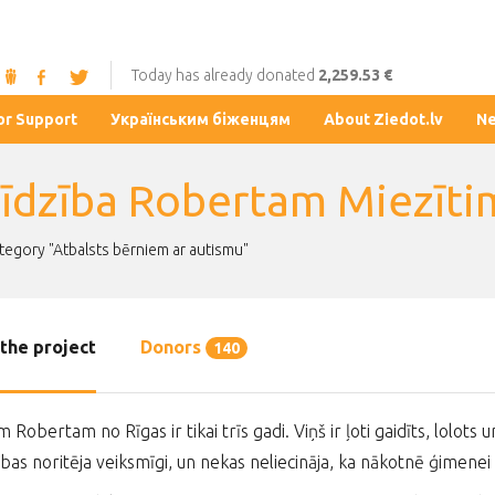
Today has already donated
2,259.53 €
or Support
Українським біженцям
About Ziedot.lv
N
līdzība Robertam Miezīti
ategory "Atbalsts bērniem ar autismu"
the project
Donors
140
 Robertam no Rīgas ir tikai trīs gadi. Viņš ir ļoti gaidīts, lolot
as noritēja veiksmīgi, un nekas neliecināja, ka nākotnē ģimenei