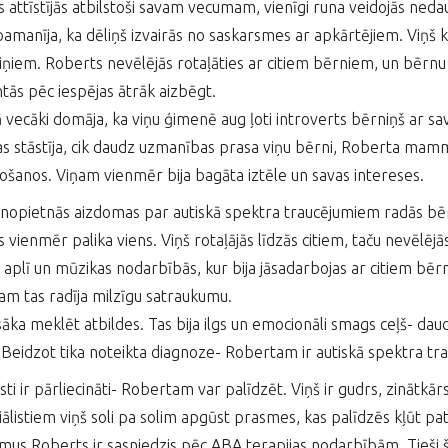
 attīstījās atbilstoši savam vecumam, vienīgi runa veidojās ned
pamanīja, ka dēliņš izvairās no saskarsmes ar apkārtējiem. Viņš 
iņiem. Roberts nevēlējās rotaļāties ar citiem bērniem, un bērnu
ntās pēc iespējas ātrāk aizbēgt.
vecāki domāja, ka viņu ģimenē aug ļoti introverts bērniņš ar sa
 stāstīja, cik daudz uzmanības prasa viņu bērni, Roberta mamma 
šanos. Viņam vienmēr bija bagāta iztēle un savas intereses.
nopietnās aizdomas par autiskā spektra traucējumiem radās bēr
 vienmēr palika viens. Viņš rotaļājās līdzās citiem, taču nevēlējās
ta aplī un mūzikas nodarbībās, kur bija jāsadarbojas ar citiem bē
m tas radīja milzīgu satraukumu.
sāka meklēt atbildes. Tas bija ilgs un emocionāli smags ceļš- dau
 Beidzot tika noteikta diagnoze- Robertam ir autiskā spektra trauc
sti ir pārliecināti- Robertam var palīdzēt. Viņš ir gudrs, zinātkār
iālistiem viņš soli pa solim apgūst prasmes, kas palīdzēs kļūt p
us Roberts ir sasniedzis pēc ABA terapijas nodarbībām. Tieši šī 