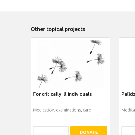
Other topical projects
For critically ill individuals
Palīdz
Medication, examinations, care
Medikam
DONATE