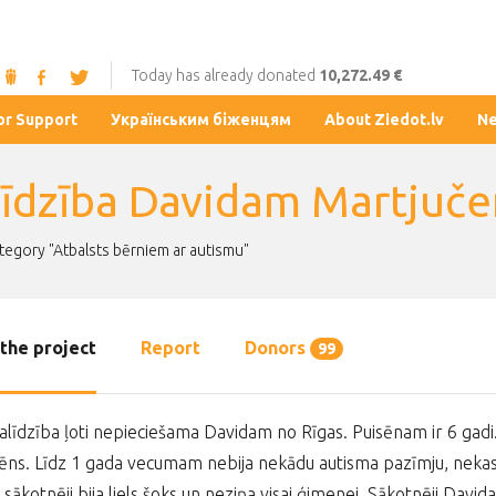
Today has already donated
10,272.49 €
or Support
Українським біженцям
About Ziedot.lv
N
līdzība Davidam Martjuč
ategory "Atbalsts bērniem ar autismu"
the project
Report
Donors
99
līdzība ļoti nepieciešama Davidam no Rīgas. Puisēnam ir 6 gadi. 
ēns. Līdz 1 gada vecumam nebija nekādu autisma pazīmju, nekas 
 sākotnēji bija liels šoks un neziņa visai ģimenei. Sākotnēji Davi