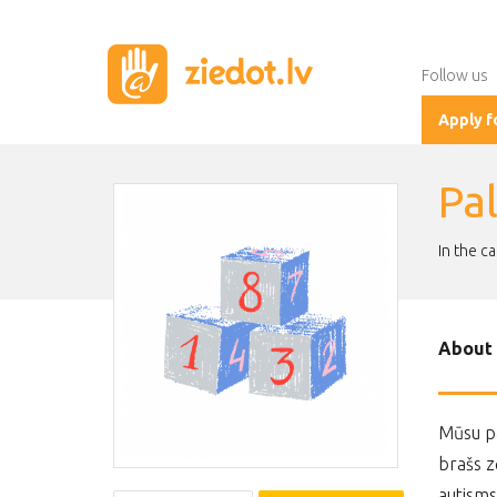
Follow us
Apply f
Pa
In the c
About 
Mūsu pa
brašs z
autisms