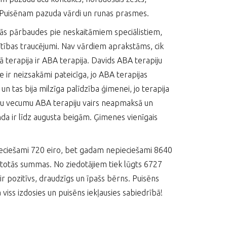
si. Puisēnam pazuda vārdi un runas prasmes.
mās pārbaudes pie neskaitāmiem speciālistiem,
tītības traucējumi. Nav vārdiem aprakstāms, cik
terapija ir ABA terapija. Davids ABA terapiju
ir neizsakāmi pateicīga, jo ABA terapijas
n tas bija milzīga palīdzība ģimenei, jo terapija
gadu vecumu ABA terapiju vairs neapmaksā un
da ir līdz augusta beigām. Ģimenes vienīgais
eciešami 720 eiro, bet gadam nepieciešami 8640
antotās summas. No ziedotājiem tiek lūgts 6727
r pozitīvs, draudzīgs un īpašs bērns. Puisēns
 viss izdosies un puisēns iekļausies sabiedrībā!