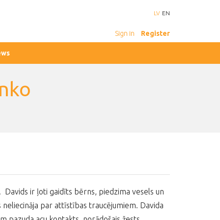
LV
EN
Sign in
Register
ews
enko
Davids ir ļoti gaidīts bērns, piedzima vesels un
neliecināja par attīstības traucējumiem. Davida
dam pazuda acu kontakts, norādošais žests,