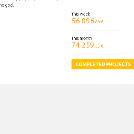
he goal.
This week
56 096
.86 €
This month
74 259
.53 €
COMPLETED PROJECTS