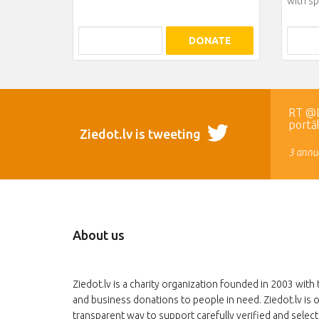
with sp
DONATE
RT @LR
portā
Ziedot.lv is tweeting
3 annua
About us
Ziedot.lv is a charity organization founded in 2003 with 
and business donations to people in need. Ziedot.lv is o
transparent way to support carefully verified and select