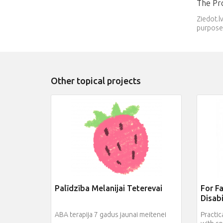
The Pro
Ziedot.l
purpose.
Other topical projects
Palīdzība Melanijai Teterevai
For Fa
Disabi
ABA terapija 7 gadus jaunai meitenei
Practic