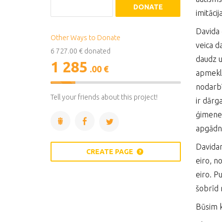
DONATE
imitāci
Davida 
Other Ways to Donate
veica d
6 727.00 € donated
daudz u
1 285
.00 €
apmeklē
19%
nodarbī
Complete
Tell your friends about this project!
ir dārg
ģimenei
apgādni
Davidam
CREATE PAGE
eiro, n
eiro. P
šobrīd 
Būsim 