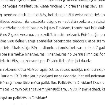
ja, parādījās rotaļlietu salikšana rindiņās un griešanās ap savu a
ģimene ne mirkli neapstājās, bet diezgan ātri veica nepiecieša
ažādus testus. Tika uzstādīta diagnoze - autiskā spektra un attīs
n dažādas nodarbības nav bijušas Davidam, tomēr pati būtiskākā 
 no 2 gadu vecuma, un rezultāti ir acīmredzami. Puisēna ģimene 
bas viņu dēliņš varēja apmeklēt pateicoties ziedotāju atbalstam u
a. Liels atbalsts bija Bērnu slimnīcas fonds, bet, sasniedzot 7 
 pašai jāmeklē finansējums. Finansējums no Bērnu slimnīcas fon
eks ir tētis, un izdevumi par Davidu ikdienā ir ļoti daudz.
 rekomendēta ABA terapija četras reizes nedēļā, mēnesī nepi
o kuriem 1913 eiro jau ir pieejami no saziedotās, bet vēl neizm
uisēna ģimene lūdz mūsu palīdzību. Palīdzēsim Davidam! Davids i
mācās komunicēt ar saviem vienaudžiem, un visi ir pārliecināti, ka
kopā un palīdzēsim Davidam!