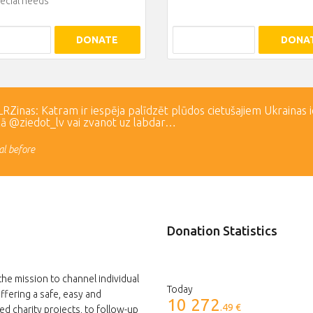
ecial needs
DONATE
DONA
Zinas: Katram ir iespēja palīdzēt plūdos cietušajiem Ukrainas 
lā @ziedot_lv vai zvanot uz labdar…
l before
Donation Statistics
the mission to channel individual
Today
ffering a safe, easy and
10 272
.49 €
ed charity projects, to follow-up