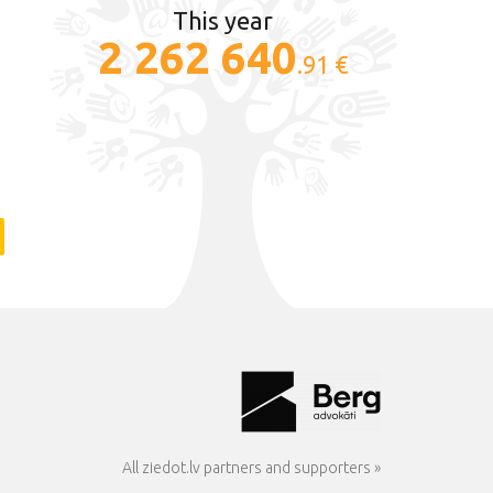
This year
2 262 640
.91 €
All ziedot.lv partners and supporters »