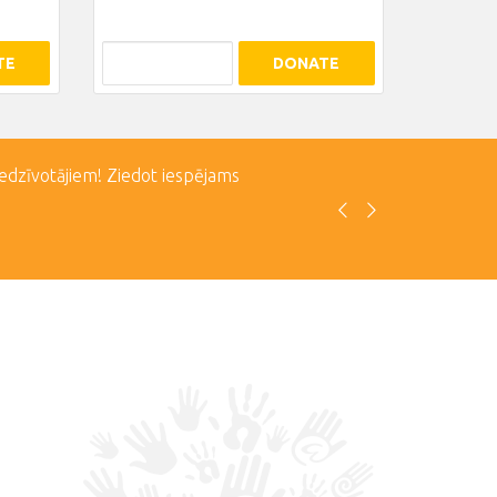
TE
DONATE
iedzīvotājiem! Ziedot iespējams