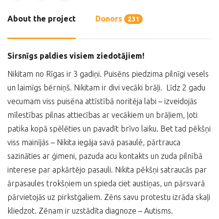
About the project
Donors
231
Sirsnīgs paldies visiem ziedotājiem!
Nikitam no Rīgas ir 3 gadiņi. Puisēns piedzima pilnīgi vesels
un laimīgs bērniņš. Nikitam ir divi vecāki brāļi. Līdz 2 gadu
vecumam viss puisēna attīstībā noritēja labi – izveidojās
mīlestības pilnas attiecības ar vecākiem un brāļiem, ļoti
patika kopā spēlēties un pavadīt brīvo laiku. Bet tad pēkšņi
viss mainījās – Nikita iegāja savā pasaulē, pārtrauca
sazināties ar ģimeni, pazuda acu kontakts un zuda pilnībā
interese par apkārtējo pasauli. Nikita pēkšņi satraucās par
ārpasaules trokšņiem un spieda ciet austiņas, un pārsvarā
pārvietojās uz pirkstgaliem. Zēns savu protestu izrāda skaļi
kliedzot. Zēnam ir uzstādīta diagnoze – Autisms.