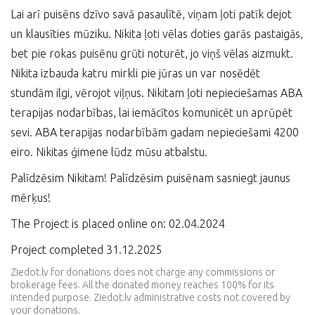
Lai arī puisēns dzīvo savā pasaulītē, viņam ļoti patīk dejot
un klausīties mūziku. Nikita ļoti vēlas doties garās pastaigās,
bet pie rokas puisēnu grūti noturēt, jo viņš vēlas aizmukt.
Nikita izbauda katru mirkli pie jūras un var nosēdēt
stundām ilgi, vērojot viļņus. Nikitam ļoti nepieciešamas ABA
terapijas nodarbības, lai iemācītos komunicēt un aprūpēt
sevi. ABA terapijas nodarbībām gadam nepieciešami 4200
eiro. Nikitas ģimene lūdz mūsu atbalstu.
Palīdzēsim Nikitam! Palīdzēsim puisēnam sasniegt jaunus
mērķus!
The Project is placed online on: 02.04.2024
Project completed 31.12.2025
Ziedot.lv for donations does not charge any commissions or
brokerage fees. All the donated money reaches 100% for its
intended purpose. Ziedot.lv administrative costs not covered by
your donations.