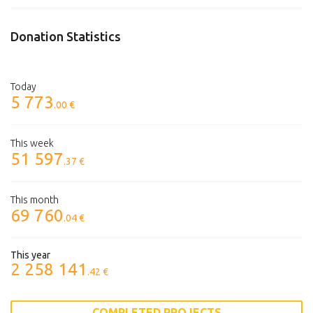
Donation Statistics
Today
5 773
.00 €
This week
51 597
.37 €
This month
69 760
.04 €
This year
2 258 141
.42 €
COMPLETED PROJECTS