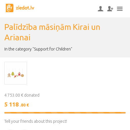
Palīdzība māsiņām Kirai un
Arianai
In the category "Support for Children"
4 753.00 € donated
5 118
.80 €
108%
Complete
Tell your friends about this project!