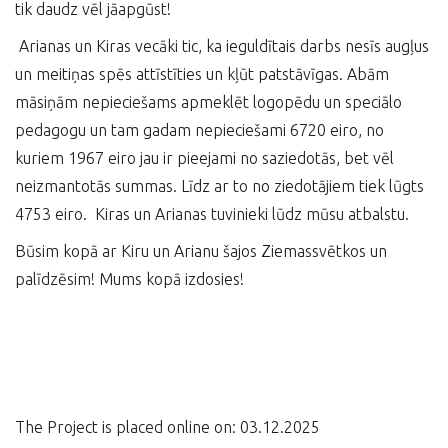
tik daudz vēl jāapgūst!
Arianas un Kiras vecāki tic, ka ieguldītais darbs nesīs augļus
un meitiņas spēs attīstīties un kļūt patstāvīgas. Abām
māsiņām nepieciešams apmeklēt logopēdu un speciālo
pedagogu un tam gadam nepieciešami 6720 eiro, no
kuriem 1967 eiro jau ir pieejami no saziedotās, bet vēl
neizmantotās summas. Līdz ar to no ziedotājiem tiek lūgts
4753 eiro. Kiras un Arianas tuvinieki lūdz mūsu atbalstu.
Būsim kopā ar Kiru un Arianu šajos Ziemassvētkos un
palīdzēsim! Mums kopā izdosies!
The Project is placed online on: 03.12.2025