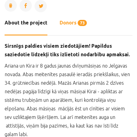
About the project
Donors
73
Sirsnīgs paldies visiem ziedotājiem!
Papildus
saziedotie līdzekļi tiks izlietoti nodarbību apmaksai.
Ariana un Kira ir 8 gadus jaunas dvīņumāsiņas no Jelgavas
novada. Abas meitenītes pasaulē ieradās priekšlaikus, vien
34. grūtniecības nedēļā. Mazās Arianas pirmās 2 dzīves
nedēļas pagāja līdzīgi kā viņas māsiņai Kirai - apliktas ar
sistēmu trubiņām un aparātiem, kuri kontrolēja viņu
elpošanu. Abas māsiņas mācījās ēst un cīnīties ar visiem
sev uzliktajiem šķēršļiem. Lai arī meitenītes auga un
attīstījās, viņām bija pazīmes, ka kaut kas nav īsti līdz
galam labi.