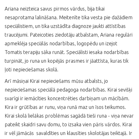
Ariana neizteica savus pirmos vārdus, bija tikai
nesaprotama lalināšana. Meitenīte tika vesta pie dažādiem
speciālistiem, un tika uzstādīta diagnoze jaukti attīstības
traucējumi. Pateicoties ziedotāju atbalstam, Ariana regulāri
apmeklēja speciālās nodarbības, logopēdu un izejot
Tomatis terapiju sāka runāt. Speciālisti iesaka nodarbības
turpināt, jo runa un kopējās prasmes ir jāattīsta, kuras tik
ļoti nepieciešamas skolā.
Arī māsiņai Kirai nepieciešams mūsu atbalsts, jo
nepieciešamas speciālā pedagoga nodarbības. Kirai sevišķi
svarīgi ir iemācīties koncentrēties darbiņam un mācībām.
Kira ir grūtības ar runu, viņa runā maz un īsos teikumos.
Kirai skolā lielākas problēmas sagādā tieši runa - viņa nevar
pateikt skaidri savu domu, to izsaka vien pāris vārdos. Kirai
ir vēl jāmācās savaldīties un klausīties skolotājas teiktajā. Ir