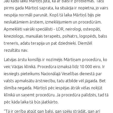
Jau kādu laiku Mārtiņš juta, ka ar balsi ir problēmas. Taču
pirms gada Mārtiņš saprata, ka situācija ir nopietna, jo vairs
nespēja normāli parunāt. Kopš tā laika Mārtiņš bijis pie
neskaitāmiem ārstiem, izmeklējumiem un procedūrām.
Apmeklēti vairāki speciālisti - LOR, neirologi, osteopāti,
kineziologs, manuālais terapeits, psihiatrs, logopēds, balss
treneris, adatu terapija un pat dziednieki. Diemžēl
rezultātu nav.
Latvijas ārstu konsīlijs ir nozīmējis Mārtiņam procedūru, ko
veic Vācijas klīnikā. Procedūra izmaksā līdz 10 000 eiro. Ir
iesniegts pieteikums Nacionālajā Veselības dienestā par
valsts apmaksātu ārstniecību, taču atbilde vēl jāgaida. Bet
slimība negaida. Mārtiņš pēc iespējas ātrāk vēlas nokļūt
klīnikā un saņemt procedūru. Ja procedūra palīdzēs, tad tā
pēc kāda laika tā būs jāatkārto.
“Tā ir cerība atgūt gan balsi, gan spēju strādāt, gan arī