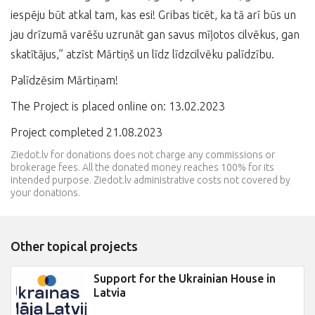
iespēju būt atkal tam, kas esi! Gribas ticēt, ka tā arī būs un
jau drīzumā varēšu uzrunāt gan savus mīļotos cilvēkus, gan
skatītājus,” atzīst Mārtiņš un līdz līdzcilvēku palīdzību.
Palīdzēsim Mārtiņam!
The Project is placed online on: 13.02.2023
Project completed 21.08.2023
Ziedot.lv for donations does not charge any commissions or
brokerage fees. All the donated money reaches 100% for its
intended purpose. Ziedot.lv administrative costs not covered by
your donations.
Other topical projects
Support for the Ukrainian House in
Latvia