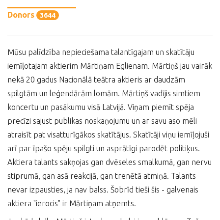
Donors
3644
Mūsu palīdzība nepieciešama talantīgajam un skatītāju
iemīļotajam aktierim Mārtiņam Eglienam. Mārtiņš jau vairāk
nekā 20 gadus Nacionālā teātra aktieris ar daudzām
spilgtām un leģendārām lomām. Mārtiņš vadījis simtiem
koncertu un pasākumu visā Latvijā. Viņam piemīt spēja
precīzi sajust publikas noskaņojumu un ar savu aso mēli
atraisīt pat visatturīgākos skatītājus. Skatītāji viņu iemīļojuši
arī par īpašo spēju spilgti un asprātīgi parodēt politiķus.
Aktiera talants sakņojas gan dvēseles smalkumā, gan nervu
stiprumā, gan asā reakcijā, gan trenētā atmiņā. Talants
nevar izpausties, ja nav balss. Šobrīd tieši šis - galvenais
aktiera "ierocis" ir Mārtiņam atņemts.