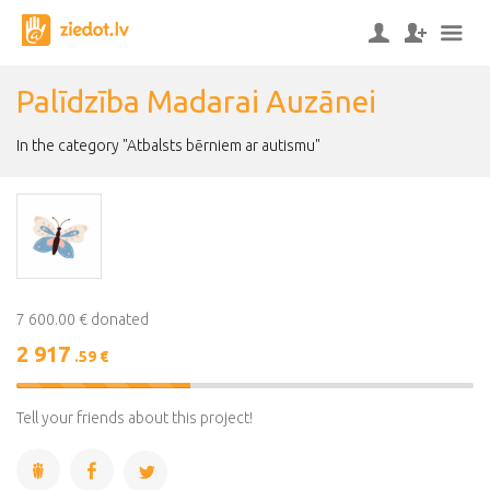
Palīdzība Madarai Auzānei
In the category "Atbalsts bērniem ar autismu"
7 600.00 € donated
2 917
.59 €
38%
Complete
Tell your friends about this project!