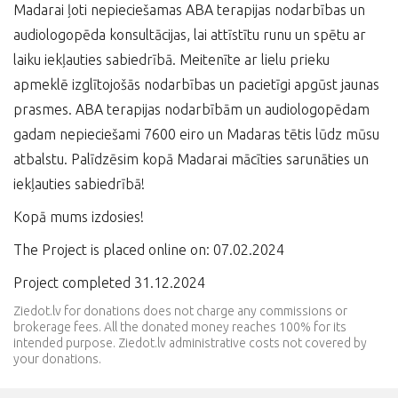
Madarai ļoti nepieciešamas ABA terapijas nodarbības un
audiologopēda konsultācijas, lai attīstītu runu un spētu ar
laiku iekļauties sabiedrībā. Meitenīte ar lielu prieku
apmeklē izglītojošās nodarbības un pacietīgi apgūst jaunas
prasmes. ABA terapijas nodarbībām un audiologopēdam
gadam nepieciešami 7600 eiro un Madaras tētis lūdz mūsu
atbalstu. Palīdzēsim kopā Madarai mācīties sarunāties un
iekļauties sabiedrībā!
Kopā mums izdosies!
The Project is placed online on: 07.02.2024
Project completed 31.12.2024
Ziedot.lv for donations does not charge any commissions or
brokerage fees. All the donated money reaches 100% for its
intended purpose. Ziedot.lv administrative costs not covered by
your donations.