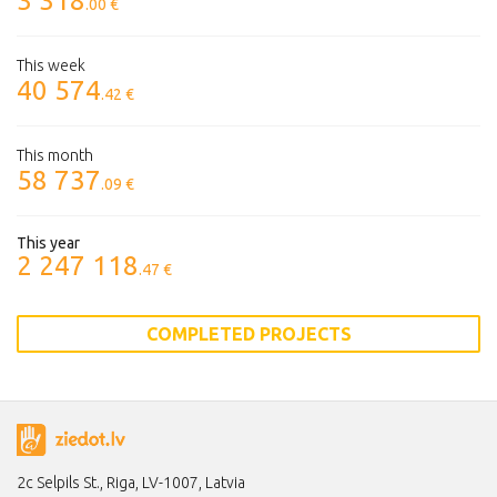
3 318
.00 €
This week
40 574
.42 €
This month
58 737
.09 €
This year
2 247 118
.47 €
COMPLETED PROJECTS
2c Selpils St., Riga, LV-1007, Latvia