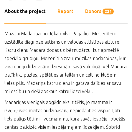
About the project
Report
Donors
231
Mazajai Madariņai no Jēkabpils ir 5 gadiņi. Meitenītei ir
uzstādīta diagnoze autisms un valodas attīstības aizture.
Katru dienu Madara dodas uz bērnudārzu, kur apmeklē
speciālo grupiņu. Meitenīti aizrauj mūzikas nodarbības, kur
viņa dungo līdzi visām dziesmām savā valodiņā. Vēl Madarai
patīk likt puzles, spēlēties ar lellēm un celt no klučiem
lielas pilis. Madariņa katru dienu ir gatava dalīties ar savu
mīlestību un cieši apskaut katru līdzcilvēku.
Madariņas vienīgais apgādnieks ir tētis, jo mamma ir
izvēlējusies meitas audzināšanā nepiedalīties vispār. Ļoti
liels palīgs tētim ir vecmamma, kura savās iespēju robežās
cenšas palīdzēt visiem iespējamajiem līdzekļiem. Šobrīd