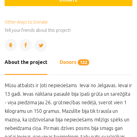
DONATE
Other Ways to Donate
Tell your friends about this project!
About the project
Donors
122
Mūsu atbalsts ir ļoti nepieciešams Ievai no Jelgavas. Ievai ir
13 gadi. Ievas nākšana pasaulē bija īpaši grūta un sarežģīta
- viņa piedzima jau 26. grūtniecības nedēļā, sverot vien 1
kilogramu un 150 gramus. Mazulīte bija tik trausla un
maziņa, ka izdzīvošanai bija nepieciešams milzīgs spēks un
nebeidzama cīņa. Pirmais dzīves posms bija smags gan
pašai Ieviņai, gan viņas tuviniekiem, taču pats svarīgākais -