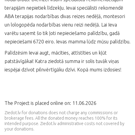
terapijām nepietiek līdzekļu. Ievai speciālisti rekomendē
ABA terapijas nodarbības divas reizes nedēļā, montesori
un lologopēda nodarbības vienu reizi nedēļā. Lai Ieva
varētu saņemt šo tik ļoti nepieciešamo palīdzību, gadā
nepieciešami 6720 eiro. Ievas mamma lūdz mūsu palīdzību.
Palīdzēsim Ievai augt, mācīties, attīstīties un kļūt
patstāvīgākai! Katra ziedotā summa ir solis tuvāk viņas
iespējai dzīvot pilnvērtīgāku dzīvi. Kopā mums izdosies!
The Project is placed online on: 11.06.2026
Ziedot.lv for donations does not charge any commissions or
brokerage fees. All the donated money reaches 100% for its
intended purpose. Ziedot.lv administrative costs not covered by
your donations.