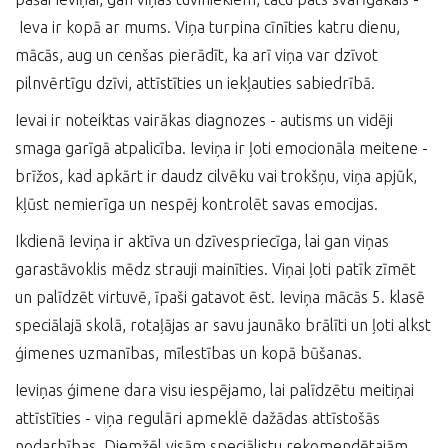
Ieva ir kopā ar mums. Viņa turpina cīnīties katru dienu,
mācās, aug un cenšas pierādīt, ka arī viņa var dzīvot
pilnvērtīgu dzīvi, attīstīties un iekļauties sabiedrībā.
Ievai ir noteiktas vairākas diagnozes - autisms un vidēji
smaga garīgā atpalicība. Ieviņa ir ļoti emocionāla meitene -
brīžos, kad apkārt ir daudz cilvēku vai trokšņu, viņa apjūk,
kļūst nemierīga un nespēj kontrolēt savas emocijas.
Ikdienā Ieviņa ir aktīva un dzīvespriecīga, lai gan viņas
garastāvoklis mēdz strauji mainīties. Viņai ļoti patīk zīmēt
un palīdzēt virtuvē, īpaši gatavot ēst. Ieviņa mācās 5. klasē
speciālajā skolā, rotaļājas ar savu jaunāko brālīti un ļoti alkst
ģimenes uzmanības, mīlestības un kopā būšanas.
Ieviņas ģimene dara visu iespējamo, lai palīdzētu meitiņai
attīstīties - viņa regulāri apmeklē dažādas attīstošās
nodarbības. Diemžēl visām speciālistu rekomendētajām