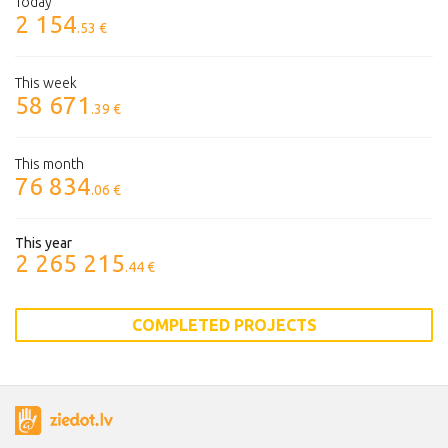
Today
2 154
.53 €
This week
58 671
.39 €
This month
76 834
.06 €
This year
2 265 215
.44 €
COMPLETED PROJECTS