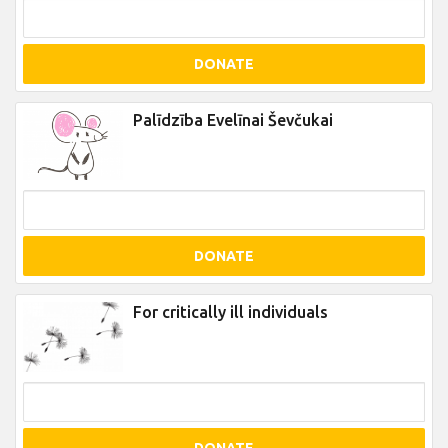
DONATE
Palīdzība Evelīnai Ševčukai
DONATE
For critically ill individuals