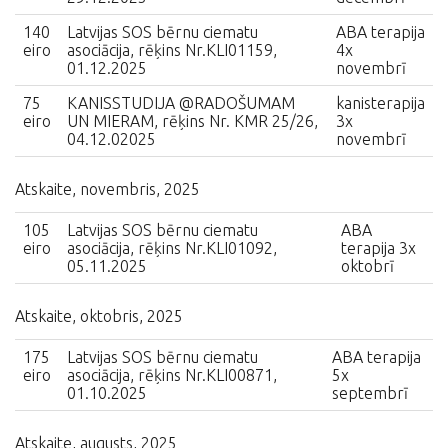
140
Latvijas SOS bērnu ciematu
ABA terapija
eiro
asociācija, rēķins Nr.KLI01159,
4x
01.12.2025
novembrī
75
KANISSTUDIJA @RADOŠUMAM
kanisterapija
eiro
UN MIERAM, rēķins Nr. KMR 25/26,
3x
04.12.02025
novembrī
Atskaite, novembris, 2025
105
Latvijas SOS bērnu ciematu
ABA
eiro
asociācija, rēķins Nr.KLI01092,
terapija 3x
05.11.2025
oktobrī
Atskaite, oktobris, 2025
175
Latvijas SOS bērnu ciematu
ABA terapija
eiro
asociācija, rēķins Nr.KLI00871,
5x
01.10.2025
septembrī
Atskaite, augusts, 2025