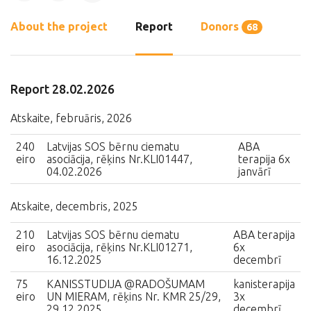
About the project
Report
Donors
68
Report 28.02.2026
Atskaite, februāris, 2026
240
Latvijas SOS bērnu ciematu
ABA
eiro
asociācija, rēķins Nr.KLI01447,
terapija 6x
04.02.2026
janvārī
Atskaite, decembris, 2025
210
Latvijas SOS bērnu ciematu
ABA terapija
eiro
asociācija, rēķins Nr.KLI01271,
6x
16.12.2025
decembrī
75
KANISSTUDIJA @RADOŠUMAM
kanisterapija
eiro
UN MIERAM, rēķins Nr. KMR 25/29,
3x
29.12.2025
decembrī